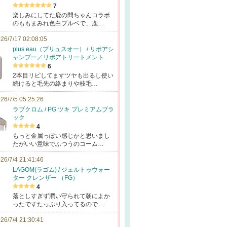
7
楽しみにしてた鹿の間ちゃんコラボ
のももまみれ色白ブルベで、鹿…
26/7/17 02:08:05
plus eau（プリュスオー） / リポアシ
ャンプー／リポアトリートメント
6
2本目リピしてますツヤも出るし使い
続けると毛先の絡まりや枝毛…
26/7/5 05:25:26
ラブクロム / PG ツキ プレミアムブラ
ック
4
もっと金属っぽい感じかと思いまし
たがいい意味でふつうのコーム…
26/7/4 21:41:46
LAGOM(ラゴム) / ジェルトゥウォー
ター クレンザー （FG）
4
落としすぎず潤い守られて朝によか
ったですたっぷり入ってるので…
26/7/4 21:30:41