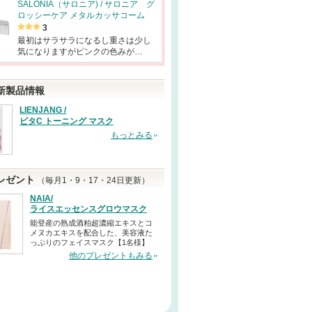
SALONIA（サロニア) / サロニア グ
ロッシーケア メタルカッサコーム
3
最初はサラサラになるし重さは少し
気になりますがピンクの色みが…
新製品情報
LIENJANG /
ビタC トーニング マスク
もっとみる
レゼント
（毎月1・9・17・24日更新）
NAIA/
ライスエッセンスグロウマスク
能登産の熟成酒粕超濃縮エキスとコ
メヌカエキスを配合した、美容液た
っぷりのフェイスマスク【1名様】
他のプレゼントもみる