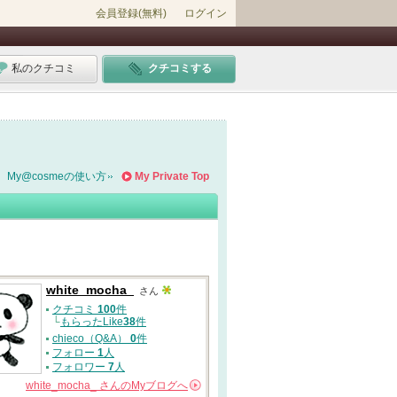
会員登録(無料)
ログイン
私のクチコミ
クチコミする
My@cosmeの使い方
My Private Top
white_mocha_
さん
クチコミ
100
件
└
もらったLike
38
件
chieco（Q&A）
0
件
フォロー
1
人
フォロワー
7
人
white_mocha_
さんの
Myブログへ