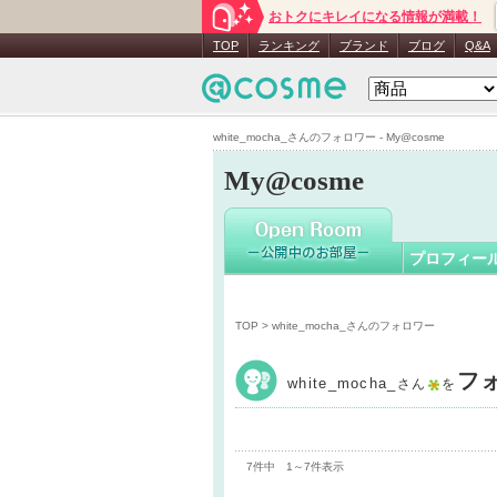
おトクにキレイになる情報が満載！
white_mo
TOP
ランキング
ブランド
ブログ
Q&A
white_mocha_さんのフォロワー - My@cosme
My@cosme
プロフィー
TOP
> white_mocha_さんのフォロワー
フ
white_mocha_
さん
を
7件中 1～7件表示