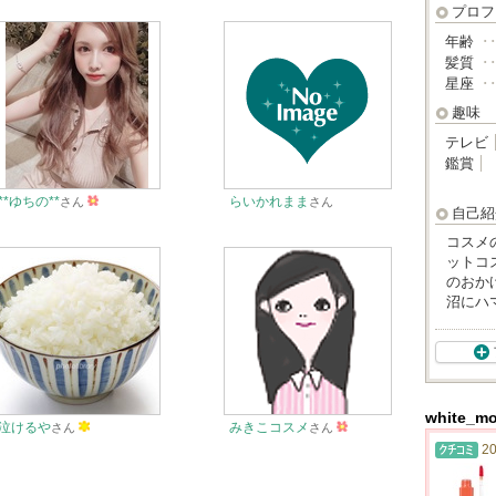
プロフ
年齢
･
髪質
･
星座
･
趣味
テレビ
鑑賞
**ゆちの**
らいかれまま
さん
さん
自己紹
コスメ
ットコ
のおか
沼にハ
white_
泣けるや
みきこコスメ
さん
さん
20