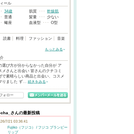
→
ィール
･･
34歳
肌質
･･･
乾燥肌
･･
普通
髪量
･･･
少ない
･･
蠍座
血液型
･･･
O型
読書
料理
ファッション
音楽
もっとみる
介
の選び方が分からなかった自分が ア
スメさんと出会い 皆さんのクチコミ
げで素晴らしい商品と出会い、コスメ
マりました ず…
続きをみる
フォロー
mocha_さんの最新投稿
26/7/21 03:36:41
Fujiko（フジコ） / フジコ プランピー
リップ