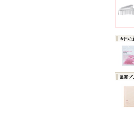
今日の
最新プ