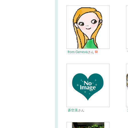
from.Geneva
さん
蒼空美
さん