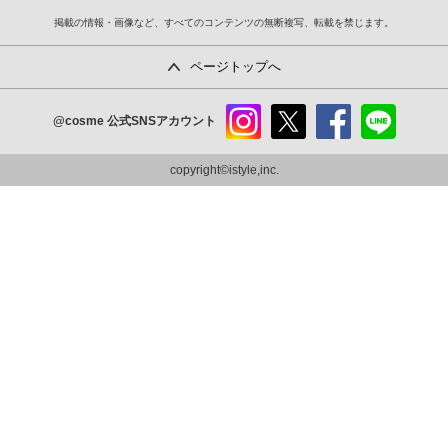
掲載の情報・画像など、すべてのコンテンツの無断複写、転載を禁じます。
ページトップへ
@cosme
公式SNSアカウント
instag
x
faceb
line
ram
ook
copyright©istyle,inc.