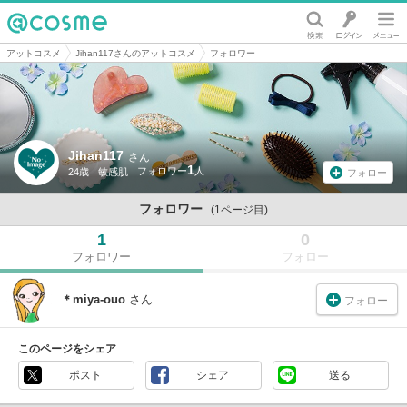
@cosme
アットコスメ
Jihan117さんのアットコスメ
フォロワー
Jihan117
さん
1
24歳
敏感肌
フォロー
フォロワー
(1ページ目)
1
0
フォロワー
フォロー
＊miya-ouo
さん
フォロー
このページをシェア
ポスト
シェア
送る