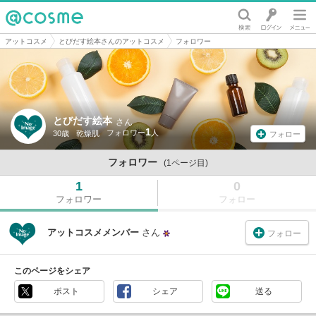
@cosme
アットコスメ
とびだす絵本さんのアットコスメ
フォロワー
とびだす絵本
さん
1
30歳
乾燥肌
フォロー
フォロワー
(1ページ目)
1
0
フォロワー
フォロー
アットコスメメンバー
さん
フォロー
このページをシェア
ポスト
シェア
送る