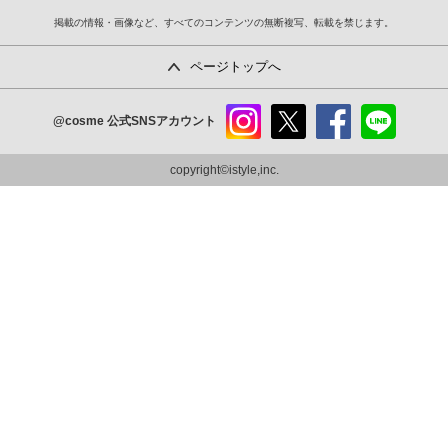
掲載の情報・画像など、すべてのコンテンツの無断複写、転載を禁じます。
ページトップへ
@cosme
公式SNSアカウント
instag
x
faceb
line
ram
ook
copyright©istyle,inc.