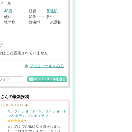
→
ィール
･･
40歳
肌質
･･･
普通肌
･･
硬い
髪量
･･･
多い
･･
牡羊座
血液型
･･･
未選択
介
介はまだ設定されていません
プロフィールをみる
フォロー
25さんの最新投稿
25/10/20 09:00:48
リンクルショット / リンクルショット
ジオ セラム プロティアン
5
目元のシワが気になり購入しまし
た。これまでのアイクリームより…