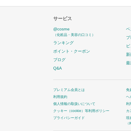
サービス
@cosme
ベ
（化粧品・美容の口コミ）
プ
ランキング
ビ
ポイント・クーポン
新
ブログ
最
Q&A
プレミアム会員とは
免
利用規約
ヘ
個人情報の取扱いについて
利
クッキー（cookie）等利用ポリシー
カ
プライバシーガイド
現
（