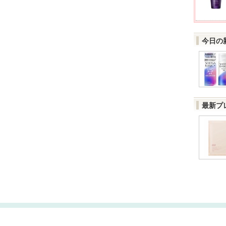
今日の
最新プ