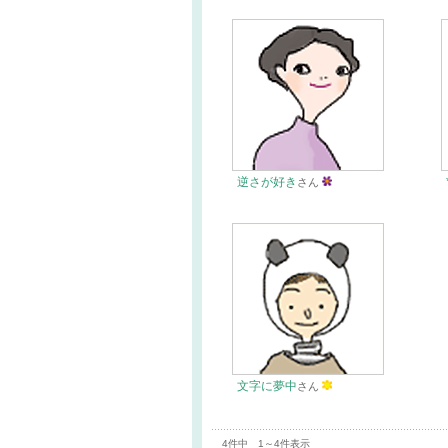
逆さが好き
さん
文字に夢中
さん
4件中 1～4件表示