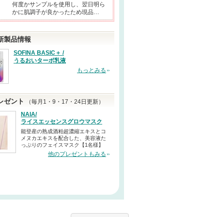
何度かサンプルを使用し、翌日明ら
かに肌調子が良かったため現品…
新製品情報
SOFINA BASIC＋ /
うるおいターボ乳液
もっとみる
レゼント
（毎月1・9・17・24日更新）
NAIA/
ライスエッセンスグロウマスク
能登産の熟成酒粕超濃縮エキスとコ
メヌカエキスを配合した、美容液た
っぷりのフェイスマスク【1名様】
他のプレゼントもみる