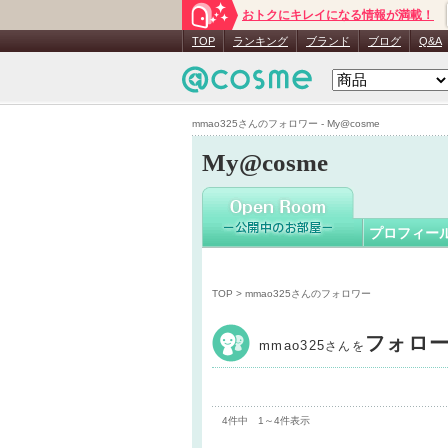
おトクにキレイになる情報が満載！
mmao325
TOP
ランキング
ブランド
ブログ
Q&A
mmao325さんのフォロワー - My@cosme
My@cosme
プロフィー
TOP
> mmao325さんのフォロワー
フォロ
mmao325
さんを
4件中 1～4件表示