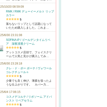
25/10/20 08:59:09
RMK / RMK デューイーメルト リップ
カラー
5
落ちないリップとして話題になって
いたため購入しました。これま…
25/6/30 23:31:08
SOFINA iP / ゴールデンタイムリペ
ア 深夜浸透クリーム
5
アットコスメ店頭で、フェイスクリ
ームで人気と見かけ購入してみ…
25/6/30 23:28:18
クレ・ド・ポー ボーテ / ヴォワール
コレクチュールｎ
5
少量でも良く伸び、薄膜を張ったよ
うな仕上がりです。 カバー力…
25/6/4 17:06:15
コスメデコルテ / リポソーム アドバ
ンスト リペアセラム
5