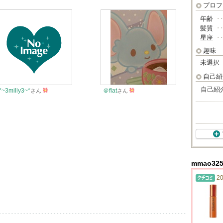
プロフ
年齢
･
髪質
･
星座
･
趣味
未選択
自己紹
自己紹
*~3milly3~*
＠flat
さん
さん
mmao3
20