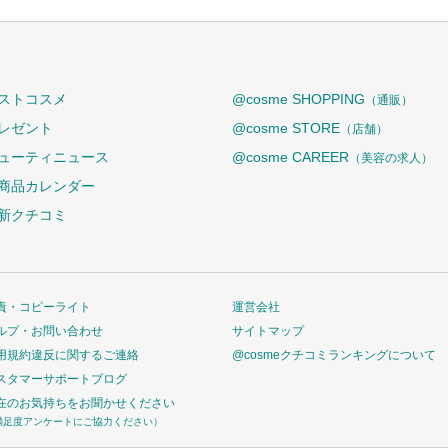
ストコスメ
@cosme SHOPPING
（通販）
レゼント
@cosme STORE
（店舗）
ューティニュース
@cosme CAREER
（美容の求人）
商品カレンダー
新クチコミ
責・コピーライト
運営会社
ルプ・お問い合わせ
サイトマップ
用規約違反に関するご連絡
@cosmeクチコミランキングについて
スタマーサポートブログ
在のお気持ちをお聞かせください
満足度アンケートにご協力ください）