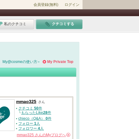
会員登録(無料)
ログイン
私のクチコミ
クチコミする
My@cosmeの使い方
My Private Top
mmao325
さん
クチコミ
50
件
└
もらったLike
28
件
chieco（Q&A）
0
件
フォロー
1
人
フォロワー
4
人
mmao325
さんの
Myブログへ