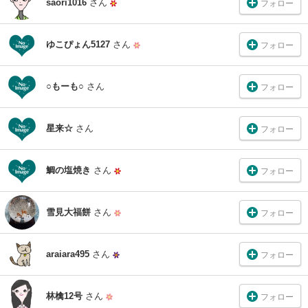
saori1016
さん
フォロー
ゆこぴょん5127
さん
フォロー
○もーも○
さん
フォロー
星来☆
さん
フォロー
鯛の塩焼き
さん
フォロー
雪見大福餅
さん
フォロー
araiara495
さん
フォロー
林檎12号
さん
フォロー