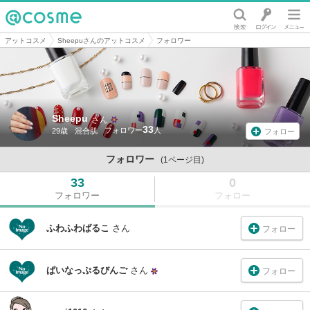
@cosme
アットコスメ
Sheepuさんのアットコスメ
フォロワー
Sheepu
さん
33
29歳
混合肌
フォロー
フォロワー
(1ページ目)
33
0
フォロワー
フォロー
ふわふわばるこ
さん
フォロー
ぱいなっぷるびんご
さん
フォロー