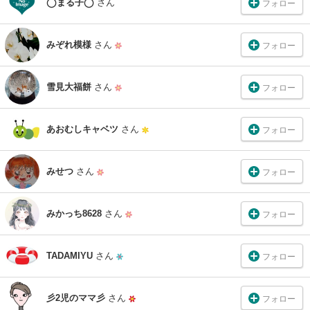
◯まる子◯
さん
フォロー
みぞれ模様
さん
フォロー
雪見大福餅
さん
フォロー
あおむしキャベツ
さん
フォロー
みせつ
さん
フォロー
みかっち8628
さん
フォロー
TADAMIYU
さん
フォロー
彡2児のママ彡
さん
フォロー