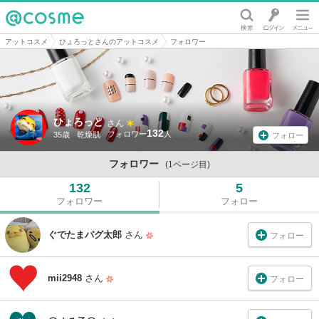
@cosme
アットコスメ
ひょろっとさんのアットコスメ
フォロワー
ひょろっと
さん
132
35歳
乾燥肌
フォロー
フォロワー
(1ページ目)
132
5
フォロワー
フォロー
ぐでたまパグ太郎
さん
フォロー
mii2948
さん
フォロー