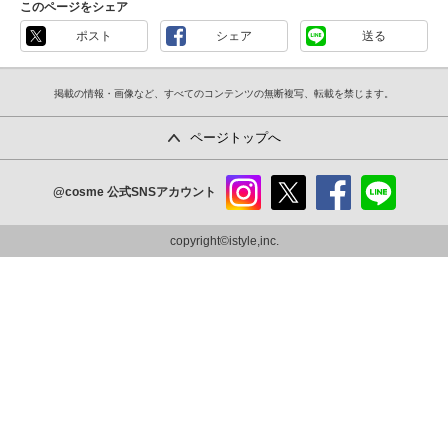
このページをシェア
ポスト
シェア
送る
掲載の情報・画像など、すべてのコンテンツの無断複写、転載を禁じます。
ページトップへ
@cosme
公式SNSアカウント
instag
x
faceb
line
ram
ook
copyright©istyle,inc.