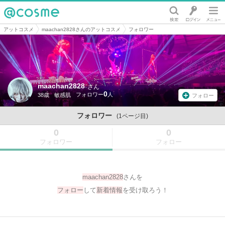
@cosme
アットコスメ
maachan2828さんのアットコスメ
フォロワー
maachan2828
さん
0
38歳
敏感肌
フォロー
フォロワー
(1ページ目)
0
0
フォロワー
フォロー
maachan2828
さんを
フォロー
して
新着情報
を受け取ろう！