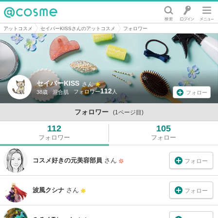
@cosme
アットコスメ
セイバーKISSさんのアットコスメ
フォロワー
セイバーKISS
さん
112
38歳
混合肌
フォロー
フォロワー
(1ページ目)
112
105
フォロワー
フォロー
コスメ好きの元美容部員
さん
フォロー
波風クシナ
さん
フォロー