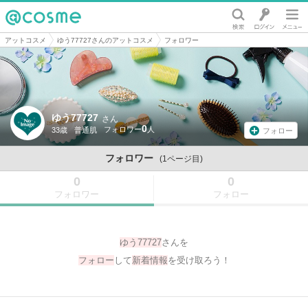
@cosme
アットコスメ
ゆう77727さんのアットコスメ
フォロワー
ゆう77727
さん
0
33歳
普通肌
フォロー
フォロワー
(1ページ目)
0
0
フォロワー
フォロー
ゆう77727
さんを
フォロー
して
新着情報
を受け取ろう！