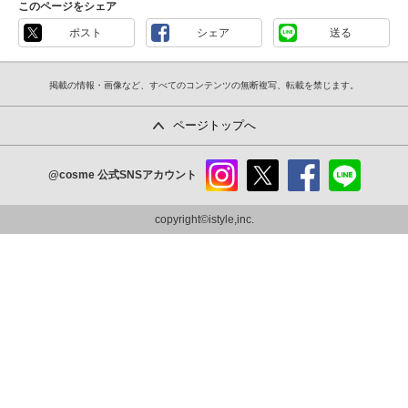
このページをシェア
ポスト
シェア
送る
掲載の情報・画像など、すべてのコンテンツの無断複写、転載を禁じます。
ページトップへ
@cosme
公式SNSアカウント
instag
x
faceb
line
ram
ook
copyright©istyle,inc.