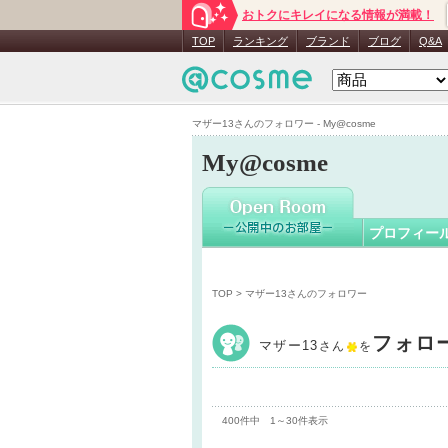
おトクにキレイになる情報が満載！
マザー13
TOP
ランキング
ブランド
ブログ
Q&A
マザー13さんのフォロワー - My@cosme
My@cosme
プロフィー
TOP
> マザー13さんのフォロワー
フォロ
マザー13
さん
を
400件中 1～30件表示