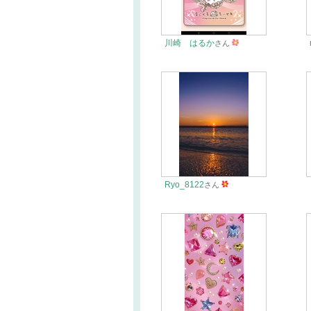
川崎 はるか
さん
Ryo_8122
さん