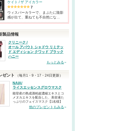
ケイト / ザ アイカラー
7
ウィスパーカラーで、まぶたに陰影
感が出て、重ねても不自然にな…
新製品情報
クリニーク /
オール アバウト シャドウ リミテッ
ド エディション クワッド ブラック
ハニー
もっとみる
レゼント
（毎月1・9・17・24日更新）
NAIA/
ライスエッセンスグロウマスク
能登産の熟成酒粕超濃縮エキスとコ
メヌカエキスを配合した、美容液た
っぷりのフェイスマスク【1名様】
他のプレゼントもみる