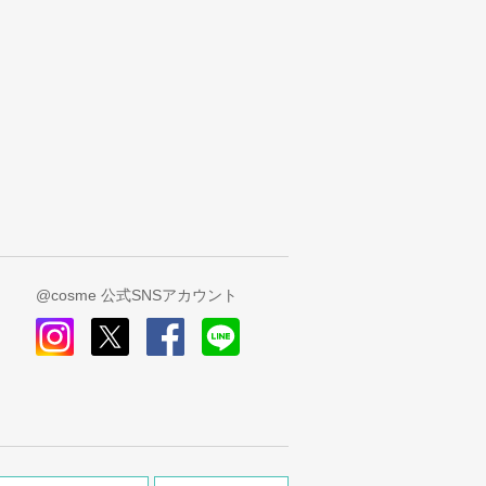
@cosme 公式SNSアカウント
instagram
x
facebook
line