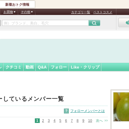
新着おトク情報
フォロー
さん
お買物
その他
カテゴリ一覧
ベストコスメ
認
証
済
ル
クチコミ
動画
Q&A
フォロー
Like・クリップ
ーしているメンバー一覧
?
フォローメンバーとは
1
2
3
4
5
6
7
8
9
10
次へ