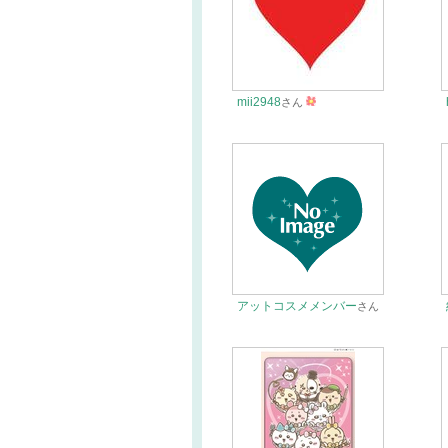
mii2948
さん
アットコスメメンバー
さん