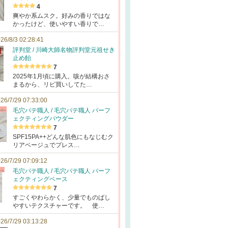
4
爽やか系ムスク。好みの香りではな
かったけど、使いやすい香りで…
26/8/3 02:28:41
評判堂 / 川崎大師名物評判堂元祖せき
止め飴
7
2025年1月頃に購入。咳が結構おさ
まるから、リピ買いしてた…
26/7/29 07:33:00
毛穴パテ職人 / 毛穴パテ職人 パーフ
ェクティングパウダー
7
SPF15PA++どんな肌色にもなじむク
リアベージュでプレス…
26/7/29 07:09:12
毛穴パテ職人 / 毛穴パテ職人 パーフ
ェクティングベース
7
すごくやわらかく、少量でものばし
やすいテクスチャーです。 使…
26/7/29 03:13:28