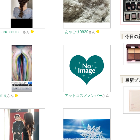
haru_cosme_
あやごり0920
さん
さん
今日の
最新プ
紅良
アットコスメメンバー
さん
さん