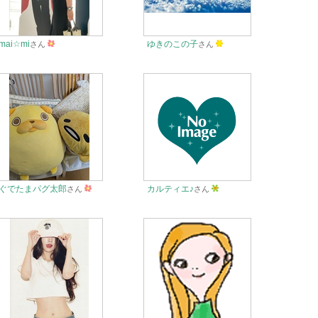
mai☆mi
ゆきのこの子
さん
さん
ぐでたまパグ太郎
カルティエ♪
さん
さん