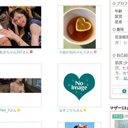
プロフ
年齢
･
髪質
･
星座
･
趣味
音楽鑑
ガ
シ
あきちゃん107
☆あかねちゃん☆
さん
さん
自己紹
肌質:
穴、たる
ラ、カラ
で…
続
マザー1
Pen_Y
なすごりら
さん
さん
20