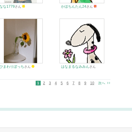
なな1779
かほちんたん24
さん
さん
ひまわりぼっち
はなまるなみみん
さん
さん
1
2
3
4
5
6
7
8
9
10
次へ