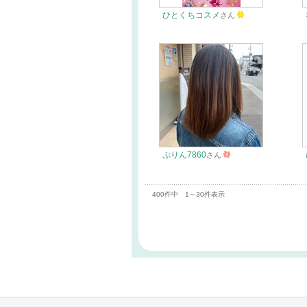
ひとくちコスメ
さん
ぷりん7860
さん
400件中 1～30件表示