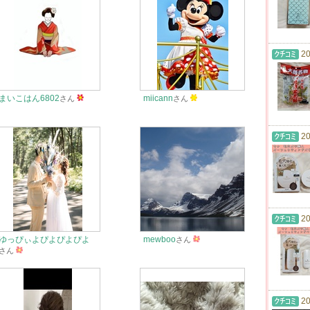
20
まいこはん6802
miicann
さん
さん
20
20
ゆっぴぃよぴよぴよぴよ
mewboo
さん
さん
20