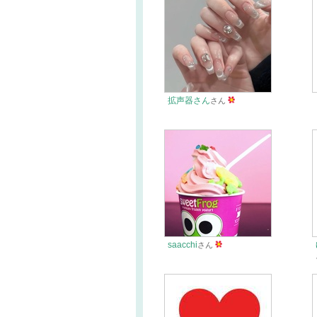
拡声器さん
さん
saacchi
さん