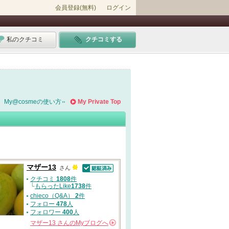
会員登録(無料)
ログイン
私のクチコミ
クチコミする
My@cosmeの使い方
My Private Top
マザー13
さん
認証済
クチコミ
1808
件
└
もらったLike
1738
件
chieco（Q&A）
2
件
フォロー
478
人
フォロワー
400
人
マザー13
さんの
Myブログへ