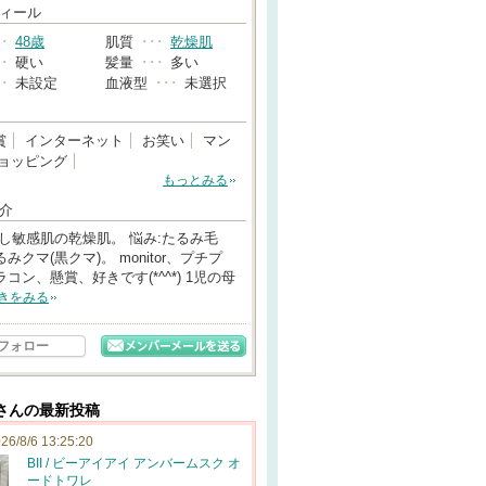
→
ィール
･･
48歳
肌質
･･･
乾燥肌
･･
硬い
髪量
･･･
多い
･･
未設定
血液型
･･･
未選択
賞
インターネット
お笑い
マン
ョッピング
もっとみる
介
少し敏感肌の乾燥肌。 悩み:たるみ毛
みクマ(黒クマ)。 monitor、プチプ
コン、懸賞、好きです(*^^*) 1児の母
きをみる
フォロー
3さんの最新投稿
26/8/6 13:25:20
BII / ビーアイアイ アンバームスク オ
ードトワレ