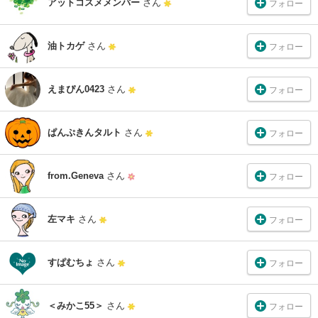
アットコスメメンバー
さん
フォロー
油トカゲ
さん
フォロー
えまぴん0423
さん
フォロー
ぱんぷきんタルト
さん
フォロー
from.Geneva
さん
フォロー
左マキ
さん
フォロー
すぱむちょ
さん
フォロー
＜みかこ55＞
さん
フォロー