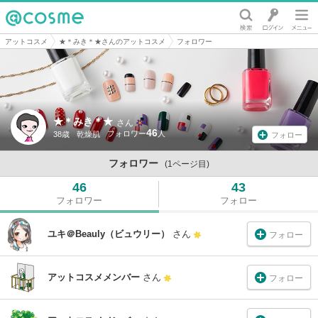
@cosme
アットコスメ
★＊みき＊★さんのアットコスメ
フォロワー
★＊みき＊★
さん
46
38歳
乾燥肌
フォロー
フォロワー
(1ページ目)
46
43
フォロワー
フォロー
ユキ＠Beauly（ビュウリー）
さん
フォロー
アットコスメメンバー
さん
フォロー