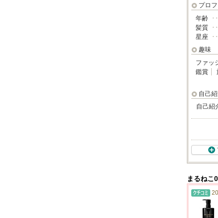
プロフ
年齢
･
髪質
･
星座
･
趣味
ファッ
鑑賞
自己紹
自己紹
まるねこ
20