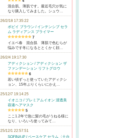
4
混合肌、薄肌です。最近毛穴が気に
なり購入してみました。シュウ…
26/2/18 17:35:22
ボビイ ブラウン / インテンシブ セラ
ム ラディアンス プライマー
7
イエベ春 混合肌 薄肌で色むらが
悩みです冬になるととくかく顔…
26/2/4 19:17:30
アディクション / アディクション ザ
ファンデーション リフトグロウ
6
若い頃ずっと使っていたアディクシ
ョン、15年ぶりくらいにかえ…
25/12/7 19:14:25
イオニコ / プレミアムイオン 浸透美
容液ヘアマスク
5
ここ1.2年で急に髪の毛がうねる様に
なり、いろいろ使ってみて…
25/12/1 22:57:51
SOFINA iP / ベースケア セラム〈土台