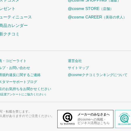
ストコスメ
@cosme SHOPPING
（通販）
レゼント
@cosme STORE
（店舗）
ューティニュース
@cosme CAREER
（美容の求人）
商品カレンダー
新クチコミ
責・コピーライト
運営会社
ルプ・お問い合わせ
サイトマップ
用規約違反に関するご連絡
@cosmeクチコミランキングについて
スタマーサポートブログ
在のお気持ちをお聞かせください
満足度アンケートにご協力ください）
写・転載を禁じます。
メーカーのみなさまへ
人差がありますのでご注意ください。
@cosmeへの掲載・
ビジネス活用はこちら