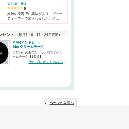
美容液〉(R)
5
炭酸の美容液に興味があり、ビュー
ティーデーで購入しました。頬…
レゼント
（毎月1・9・17・24日更新）
＆be(アンドビー)/
&be クリームチーク
こだわりの血色とツヤ、待望のクリ
ームチーク【1名様】
他のプレゼントもみる
ページの先頭へ