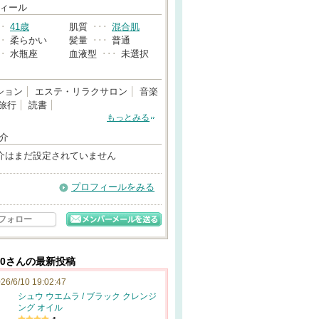
→
ィール
･･
41歳
肌質
･･･
混合肌
･･
柔らかい
髪量
･･･
普通
･･
水瓶座
血液型
･･･
未選択
ション
エステ・リラクサロン
音楽
旅行
読書
もっとみる
介
介はまだ設定されていません
プロフィールをみる
フォロー
00さんの最新投稿
26/6/10 19:02:47
シュウ ウエムラ / ブラック クレンジ
ング オイル