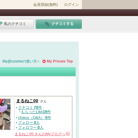
会員登録(無料)
ログイン
私のクチコミ
クチコミする
My@cosmeの使い方
My Private Top
まるねこ00
さん
クチコミ
70
件
└
もらったLike
19
件
chieco（Q&A）
0
件
フォロー
0
人
フォロワー
0
人
まるねこ00
さんの
Myブログへ