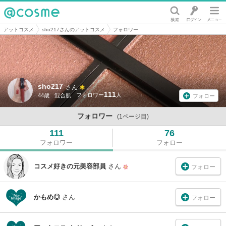
@cosme
アットコスメ
sho217さんのアットコスメ
フォロワー
sho217
さん
111
44歳
混合肌
フォロー
フォロワー
(1ページ目)
111
76
フォロワー
フォロー
コスメ好きの元美容部員
さん
フォロー
かもめ◎
さん
フォロー