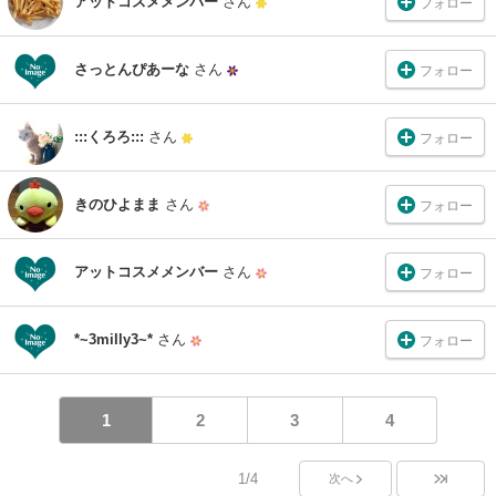
アットコスメメンバー
さん
フォロー
さっとんぴあーな
さん
フォロー
:::くろろ:::
さん
フォロー
きのひよまま
さん
フォロー
アットコスメメンバー
さん
フォロー
*~3milly3~*
さん
フォロー
1
2
3
4
1/4
次へ