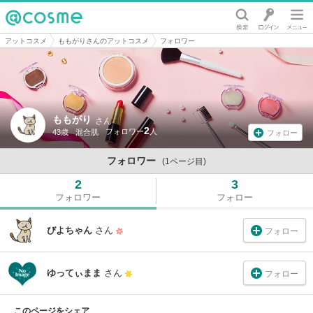
@cosme
アットコスメ
ももがりさんのアットコスメ
フォロワー
ももがり
さん
2
43歳
混合肌
フォロー
フォロワー
(1ページ目)
2
3
フォロワー
フォロー
びよちゃん
さん
フォロー
ゆってぃまま
さん
フォロー
このページをシェア