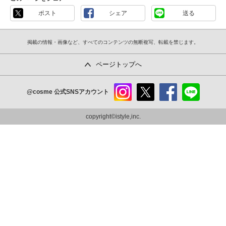
ポスト
シェア
送る
掲載の情報・画像など、すべてのコンテンツの無断複写、転載を禁じます。
ページトップへ
@cosme
公式SNSアカウント
instag
x
faceb
line
ram
ook
copyright©istyle,inc.