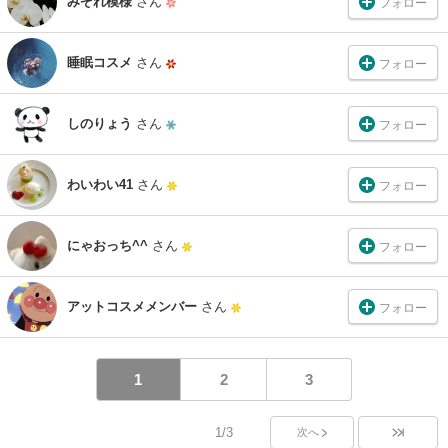
みぞれ模様
さん
フォロー
睡眠コスメ
さん
フォロー
しのりょう
さん
フォロー
わいわい41
さん
フォロー
にゃおっち^^
さん
フォロー
アットコスメメンバー
さん
フォロー
1
2
3
1/3
次へ