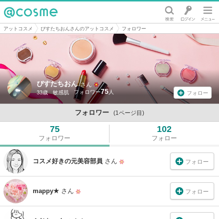
@cosme
アットコスメ
ぴすたちおんさんのアットコスメ
フォロワー
ぴすたちおん
さん
75
33歳
敏感肌
フォロー
フォロワー
(1ページ目)
75
102
フォロワー
フォロー
コスメ好きの元美容部員
さん
フォロー
mappy★
さん
フォロー