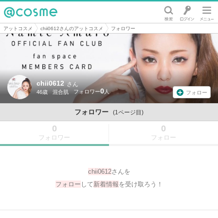
@cosme
アットコスメ
chii0612さんのアットコスメ
フォロワー
chii0612
さん
0
46歳
混合肌
フォロー
フォロワー
(1ページ目)
0
0
フォロワー
フォロー
chii0612
さんを
フォロー
して
新着情報
を受け取ろう！