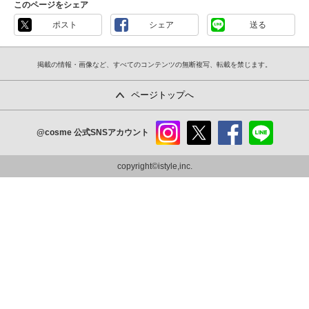
このページをシェア
ポスト
シェア
送る
掲載の情報・画像など、すべてのコンテンツの無断複写、転載を禁じます。
ページトップへ
@cosme
公式SNSアカウント
instag
x
faceb
line
ram
ook
copyright©istyle,inc.