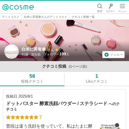
@cosme
アットコスメ
白米に昇竜拳さんのアットコスメ
クチコミ投稿一覧
白米に昇竜拳
さん
199
41歳
混合肌
フォロー
クチコミ投稿
(1ページ目)
58
1
投稿クチコミ
Likeクチコミ
投稿日
2025/8/1
ドットバスター 酵素洗顔パウダー / ステラシード
へのク
チコミ
7
普段は違う洗顔を使っていて、私はたまに酵