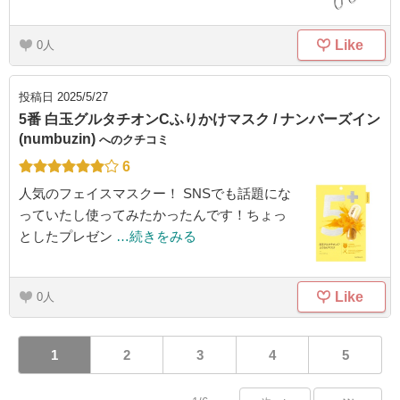
Like
0
投稿日
2025/5/27
5番 白玉グルタチオンCふりかけマスク / ナンバーズイン
(numbuzin)
へのクチコミ
6
人気のフェイスマスクー！ SNSでも話題にな
っていたし使ってみたかったんです！ちょっ
としたプレゼン
…続きをみる
Like
0
1
2
3
4
5