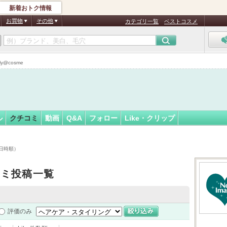
新着おトク情報
みん
フォロー
さん
お買物
その他
カテゴリ一覧
ベストコスメ
@cosme
ル
クチコミ
動画
Q&A
フォロー
Like・クリップ
日時順）
コミ投稿一覧
評価のみ