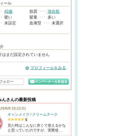
→
ィール
･･
42歳
肌質
･･･
混合肌
･･
硬い
髪量
･･･
多い
･･
未設定
血液型
･･･
未選択
介
介はまだ設定されていません
プロフィールをみる
フォロー
みんさんの最新投稿
26/6/9 16:22:01
キャンメイク / クリームチーク
5
見た時はこんなに赤くて使えるかな
と思っていたのですが、実際使…