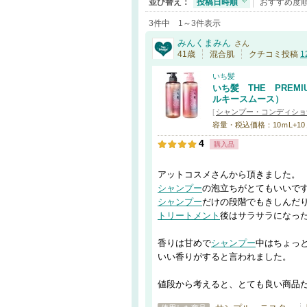
並び替え：
投稿日時順
おすすめ度
3件中 1～3件表示
みんくまみん
さん
41歳
混合肌
クチコミ投稿
1
いち髪
いち髪 THE PRE
ルキースムース）
[
シャンプー・コンディショ
容量・税込価格：10ｍL+10ｇ / 
4
購入品
アットコスメさんから頂きました。
シャンプー
の泡立ちがとてもいいで
シャンプー
だけの段階でもきしんだ
トリートメント
後はサラサラになっ
香りは甘めで
シャンプー
中はちょっ
いい香りがすると言われました。
値段から考えると、とても良い商品