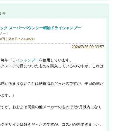
2
件
ニック スーパーバウンシー精油ドライシャンプー
ナー
]
0円
発売日：2024/5/16
2024/7/26 09:33:57
、毎年ドライ
シャンプー
を使用しています。
ックストアで目についたものを購入しているのですが、これは
涼感があまりないことは納得済みだったのですが、平日の朝だ
います。）
ですが、おおよそ同量の他メーカーのもので1か月以内になく
ージデザインは好きだったのですが、コスパが悪すぎました。