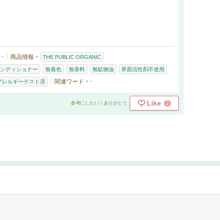
-
商品情報
THE PUBLIC ORGANIC
ンディショナー
無着色
無香料
無鉱物油
界面活性剤不使用
関連ワード
-
アレルギーテスト済
Like
2
参考にしたい！ありがとう