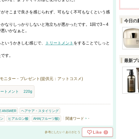
すがそこまで良さを感じられず、可もなく不可もなくという感
今日の
かなりしっかりしないと泡立ちが悪かったです。1回で3～4
が悪いかなぁと。
るというかきしむ感じで、
トリートメント
をすることでしっと
たです。
最新プ
モニター・プレゼント(提供元：アットコスメ)
ートメント 220g
E ANSWER
ヘアケア・スタイリング
関連ワード
-
ン
ヒアルロン酸
AHA(フルーツ酸)
Like
0
参考にしたい！ありがとう