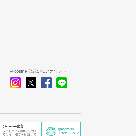
@cosme 公式SNSアカウント
instagram
x
facebook
line
@cosme宣言
@cosmeの
安心してご利用いただけ
ミカエルって？
るサイト運営を目指して