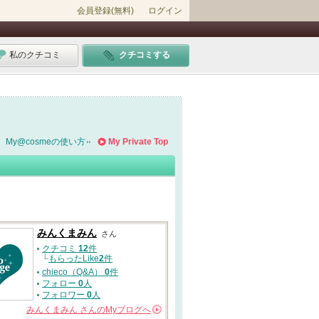
会員登録(無料)
ログイン
私のクチコミ
クチコミする
My@cosmeの使い方
My Private Top
みんくまみん
さん
クチコミ
12
件
└
もらったLike
2
件
chieco（Q&A）
0
件
フォロー
0
人
フォロワー
0
人
みんくまみん
さんの
Myブログへ