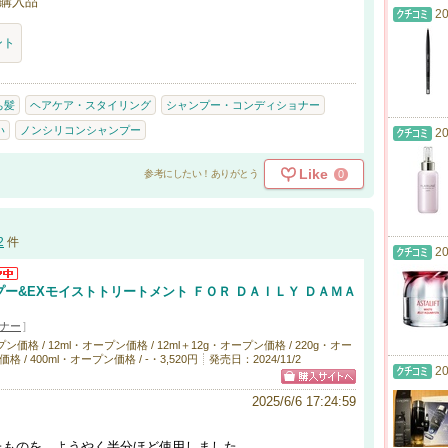
購入品
20
ント
ち髪
ヘアケア・スタイリング
シャンプー・コンディショナー
い
ノンシリコンシャンプー
20
Like
0
参考にしたい！ありがとう
2
件
20
ー&EXモイストトリートメント ＦＯＲ ＤＡＩＬＹ ＤＡＭＡ
ナー
]
格 / 12ml・オープン価格 / 12ml＋12g・オープン価格 / 220g・オー
格 / 400ml・オープン価格 / -・3,520円
発売日：2024/11/2
20
2025/6/6 17:24:59
たものを、ようやく半分ほど使用しました。