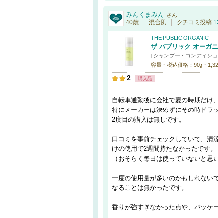
みんくまみん
さん
40歳
混合肌
クチコミ投稿
1
THE PUBLIC ORGANIC
ザ パブリック オーガ
[
シャンプー・コンディショ
容量・税込価格：90g・1,32
2
購入品
自転車通勤後に会社で夏の時期だけ
特にメーカーは決めずにその時ドラ
2度目の購入は無しです。
口コミを事前チェックしていて、清
けの使用で2週間持たなかったです。
（おそらく毎日は使っていないと思
一度の使用量が多いのかもしれない
なることは無かったです。
香りが強すぎなかった点や、パッケ