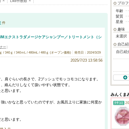
順
Like件数順
プロフ
年齢
･
髪質
･
星座
･
2
件
趣味
未選択
MIUMエクストラダメージケアシャンプー／トリートメント（シ
自己紹
ナー
]
自己紹
340ｇ / 340ｍL / 480mL / 480ｇ (オープン価格)
発売日：2024/3/29
2025/7/23 13:58:56
す。肩ぐらいの長さで、2プッシュでモッコモコになります。
り、絡んだりしなくて扱いやすい状態です。
たと思います。
みんくま
と強いかなと思っていたのですが、お風呂上りに家族に何度か
20
だと思います。