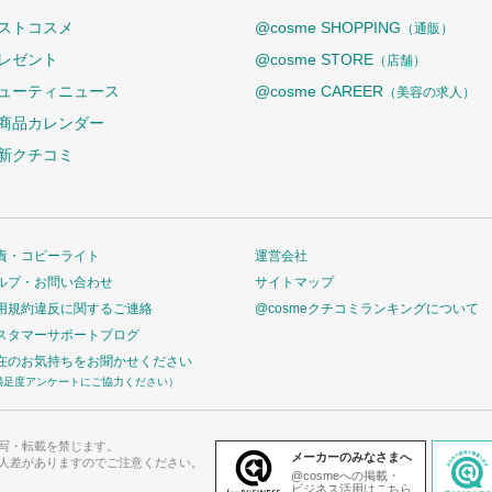
ストコスメ
@cosme SHOPPING
（通販）
レゼント
@cosme STORE
（店舗）
ューティニュース
@cosme CAREER
（美容の求人）
商品カレンダー
新クチコミ
責・コピーライト
運営会社
ルプ・お問い合わせ
サイトマップ
用規約違反に関するご連絡
@cosmeクチコミランキングについて
スタマーサポートブログ
在のお気持ちをお聞かせください
満足度アンケートにご協力ください）
写・転載を禁じます。
メーカーのみなさまへ
人差がありますのでご注意ください。
@cosmeへの掲載・
ビジネス活用はこちら