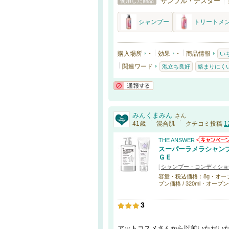
サンプル・テスター
使用した商品
シャンプー
トリートメ
購入場所
-
効果
-
商品情報
い
関連ワード
泡立ち良好
絡まりにく
通報する
みんくまみん
さん
41歳
混合肌
クチコミ投稿
1
THE ANSWER
スーパーラメラシャンプ
ＧＥ
[
シャンプー・コンディショ
容量・税込価格：8g・オープン価
プン価格 / 320ml・オープン価
3
アットコスメさんから以前いただい