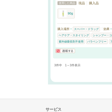
現品
購入品
使用した商品
90g
購入場所
効果
スーパー・ドラッグ
ヘアケア・スタイリング
シャンプー・コ
紫外線吸収剤不使用
パラベンフリー
通報する
3件中 1～3件表示
サービス