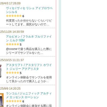
26/4/3 17:26:09
ヴィセ / ヴィセ リシェ アイブロウペ
ンシルＳ
6
何度買ったか分からないくらいリピ
ートしてます。眉尻がないので…
25/11/26 14:30:59
アルビオン / フラルネ フルリファイ
ン ミルク f EM
5
@cosmeで違う商品を購入した際に
シリーズでサンプルをいた…
25/10/15 11:21:37
アスタリフト / アスタリフト ホワイ
ト ジェリー アクアリスタ
5
オンライン体験会でサンプルを使用
して良かったので購入しようか…
25/9/9 14:20:25
ランコム / ジェニフィック アルティ
メ エッセンス ローション
6
オンライン体験会に参加する際に現