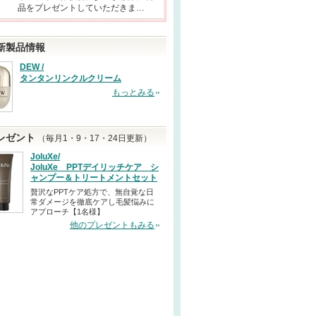
品をプレゼントしていただきま…
新製品情報
DEW /
タンタンリンクルクリーム
もっとみる
レゼント
（毎月1・9・17・24日更新）
JoluXe/
JoluXe PPTデイリッチケア シ
ャンプー＆トリートメントセット
贅沢なPPTケア処方で、無自覚な日
常ダメージを徹底ケアし毛髪悩みに
アプローチ【1名様】
他のプレゼントもみる