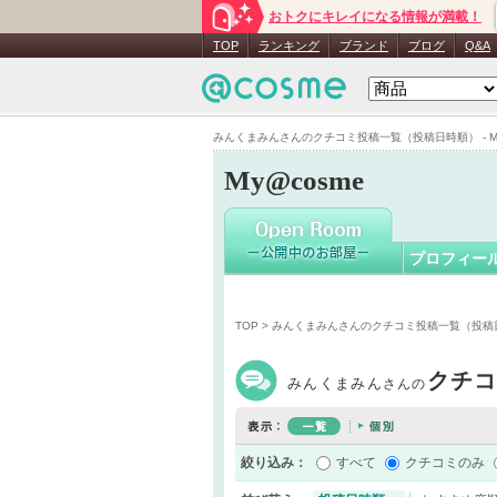
おトクにキレイになる情報が満載！
みんくま
TOP
ランキング
ブランド
ブログ
Q&A
みんくまみんさんのクチコミ投稿一覧（投稿日時順） - My
My@cosme
プロフィー
TOP
> みんくまみんさんのクチコミ投稿一覧（投稿
クチ
みんくまみん
さんの
絞り込み：
すべて
クチコミのみ