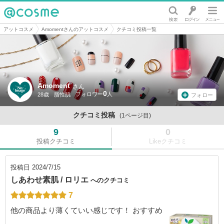
@cosme
アットコスメ
Amomentさんのアットコスメ
クチコミ投稿一覧
Amoment
さん
0
28歳
脂性肌
フォロー
クチコミ投稿
(1ページ目)
9
0
投稿クチコミ
Likeクチコミ
投稿日
2024/7/15
しあわせ素肌 / ロリエ
へのクチコミ
7
他の商品より薄くていい感じです！ おすすめ