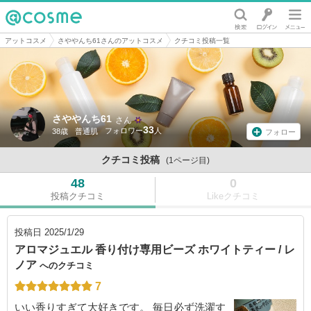
@cosme
アットコスメ
さややんち61さんのアットコスメ
クチコミ投稿一覧
さややんち61
さん
33
38歳
普通肌
フォロー
クチコミ投稿
(1ページ目)
48
0
投稿クチコミ
Likeクチコミ
投稿日
2025/1/29
アロマジュエル 香り付け専用ビーズ ホワイトティー / レ
ノア
へのクチコミ
7
いい香りすぎて大好きです。 毎日必ず洗濯す