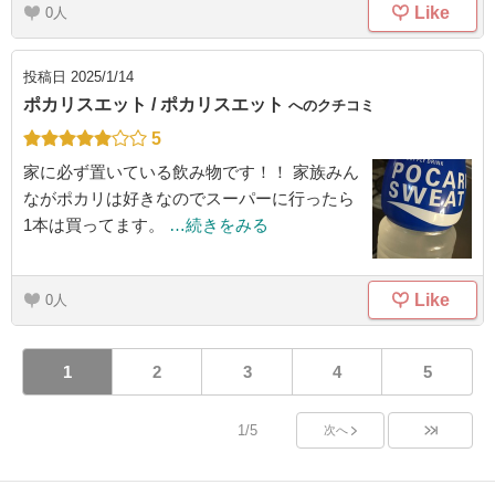
Like
0
投稿日
2025/1/14
ポカリスエット / ポカリスエット
へのクチコミ
5
家に必ず置いている飲み物です！！ 家族みん
ながポカリは好きなのでスーパーに行ったら
1本は買ってます。
…続きをみる
Like
0
1
2
3
4
5
1/5
次へ