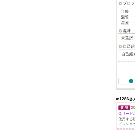
プロフ
年齢
･
髪質
･
星座
･
趣味
未選択
自己紹
自己紹
m1286
20
Q.リー
使用する
ドルシ
ョ