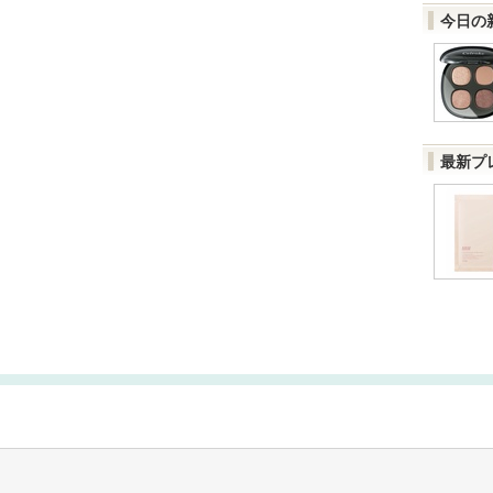
今日の
最新プ