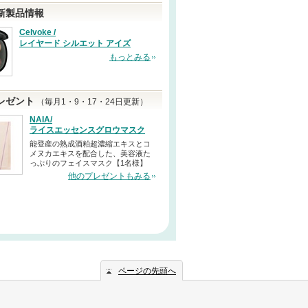
新製品情報
Celvoke /
レイヤード シルエット アイズ
もっとみる
レゼント
（毎月1・9・17・24日更新）
NAIA/
ライスエッセンスグロウマスク
能登産の熟成酒粕超濃縮エキスとコ
メヌカエキスを配合した、美容液た
っぷりのフェイスマスク【1名様】
他のプレゼントもみる
ページの先頭へ