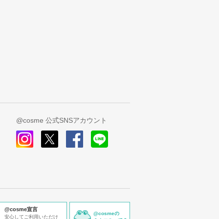
@cosme 公式SNSアカウント
instagram
x
facebook
line
@cosme宣言
@cosmeの
安心してご利用いただけ