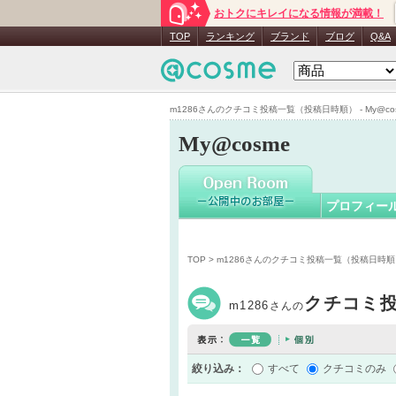
おトクにキレイになる情報が満載！
m1286
さ
TOP
ランキング
ブランド
ブログ
Q&A
m1286さんのクチコミ投稿一覧（投稿日時順） - My@co
My@cosme
プロフィー
TOP
> m1286さんのクチコミ投稿一覧（投稿日時
クチコミ
m1286
さんの
絞り込み：
すべて
クチコミのみ