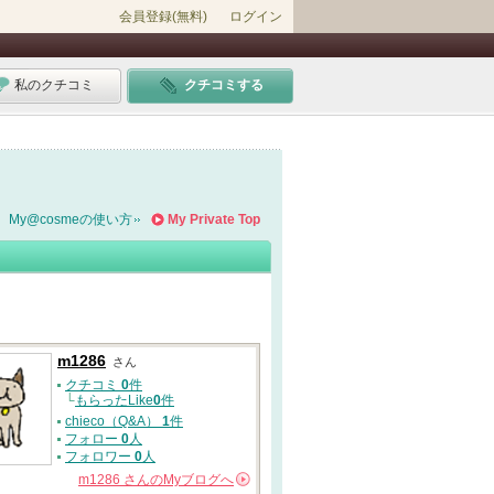
会員登録(無料)
ログイン
私のクチコミ
クチコミする
My@cosmeの使い方
My Private Top
m1286
さん
クチコミ
0
件
└
もらったLike
0
件
chieco（Q&A）
1
件
フォロー
0
人
フォロワー
0
人
m1286
さんの
Myブログへ