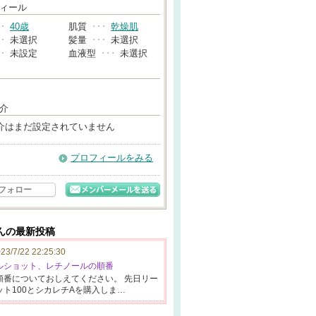
→
ィール
･･
40歳
肌質
･･･
乾燥肌
･･
未選択
髪量
･･･
未選択
･･
未設定
血液型
･･･
未選択
介
介はまだ設定されていません
プロフィールをみる
フォロー
さんの最新投稿
23/7/22 22:25:30
ドルショット、レチノールの順番
順番に
ついておしえて
ください。
先日リー
ット100と
シカレチAを購
入しま…