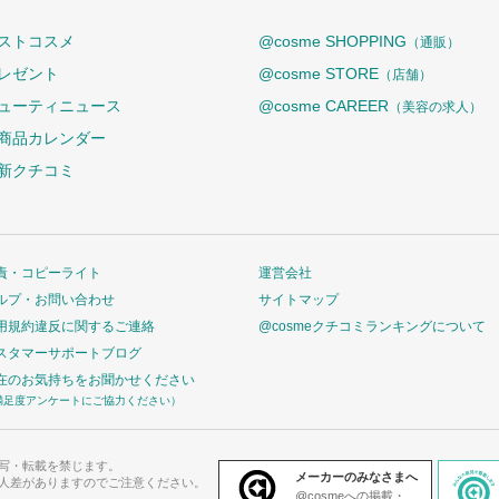
ストコスメ
@cosme SHOPPING
（通販）
レゼント
@cosme STORE
（店舗）
ューティニュース
@cosme CAREER
（美容の求人）
商品カレンダー
新クチコミ
責・コピーライト
運営会社
ルプ・お問い合わせ
サイトマップ
用規約違反に関するご連絡
@cosmeクチコミランキングについて
スタマーサポートブログ
在のお気持ちをお聞かせください
満足度アンケートにご協力ください）
写・転載を禁じます。
メーカーのみなさまへ
人差がありますのでご注意ください。
@cosmeへの掲載・