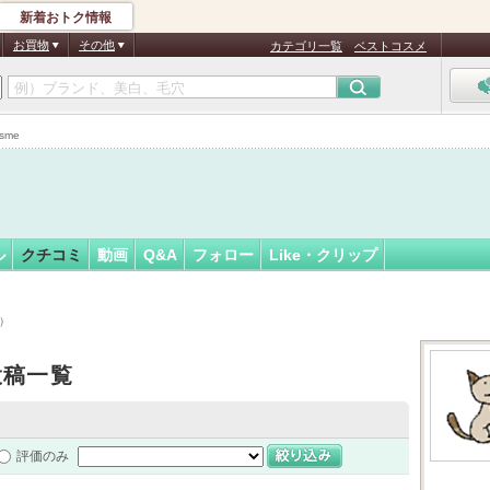
新着おトク情報
フォロー
ん
お買物
その他
カテゴリ一覧
ベストコスメ
sme
ル
クチコミ
動画
Q&A
フォロー
Like・クリップ
順）
投稿一覧
評価のみ