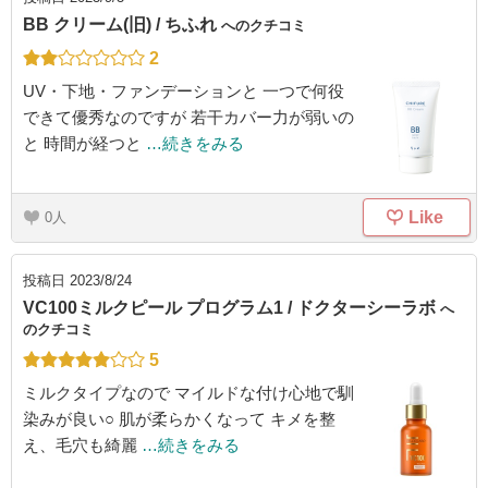
BB クリーム(旧) / ちふれ
へのクチコミ
2
UV・下地・ファンデーションと 一つで何役
できて優秀なのですが 若干カバー力が弱いの
と 時間が経つと
…続きをみる
Like
0
投稿日
2023/8/24
VC100ミルクピール プログラム1 / ドクターシーラボ
へ
のクチコミ
5
ミルクタイプなので マイルドな付け心地で馴
染みが良い○ 肌が柔らかくなって キメを整
え、毛穴も綺麗
…続きをみる