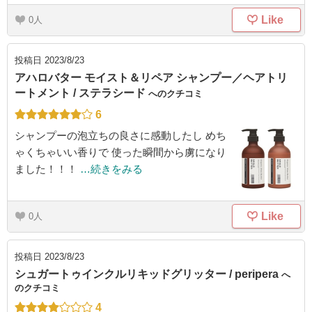
Like
0
投稿日
2023/8/23
アハロバター モイスト＆リペア シャンプー／ヘアトリ
ートメント / ステラシード
へのクチコミ
6
シャンプーの泡立ちの良さに感動したし めち
ゃくちゃいい香りで 使った瞬間から虜になり
ました！！！
…続きをみる
Like
0
投稿日
2023/8/23
シュガートゥインクルリキッドグリッター / peripera
へ
のクチコミ
4