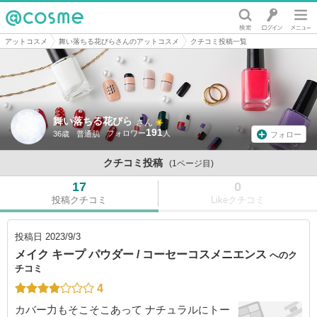
@cosme
アットコスメ
舞い落ちる花びらさんのアットコスメ
クチコミ投稿一覧
舞い落ちる花びら
さん
191
36歳
普通肌
フォロー
クチコミ投稿
(1ページ目)
17
0
投稿クチコミ
Likeクチコミ
投稿日
2023/9/3
メイク キープ パウダー / コーセーコスメニエンス
へのク
チコミ
4
カバー力もそこそこあって ナチュラルにトー