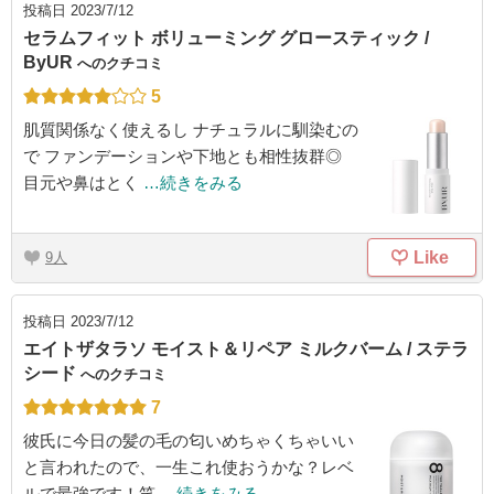
投稿日
2023/7/12
セラムフィット ボリューミング グロースティック /
ByUR
へのクチコミ
5
肌質関係なく使えるし ナチュラルに馴染むの
で ファンデーションや下地とも相性抜群◎
目元や鼻はとく
…続きをみる
Like
9
投稿日
2023/7/12
エイトザタラソ モイスト＆リペア ミルクバーム / ステラ
シード
へのクチコミ
7
彼氏に今日の髪の毛の匂いめちゃくちゃいい
と言われたので、一生これ使おうかな？レベ
ルで最強です！笑
…続きをみる