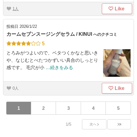
Like
1
投稿日
2026/1/22
カームセブンスージングセラム / KINUI
へのクチコミ
5
とろみがつよいので、ベタつくかなと思いき
や、なじむとべたつかずいい具合のしっとり
感です。 毛穴が小
…続きをみる
Like
0
1
2
3
4
5
1/5
次へ