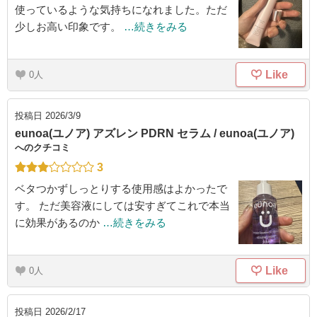
使っているような気持ちになれました。ただ
少しお高い印象です。
…続きをみる
Like
0
投稿日
2026/3/9
eunoa(ユノア) アズレン PDRN セラム / eunoa(ユノア)
へのクチコミ
3
ベタつかずしっとりする使用感はよかったで
す。 ただ美容液にしては安すぎてこれで本当
に効果があるのか
…続きをみる
Like
0
投稿日
2026/2/17