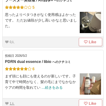
ブースター美容液 / An四季+
へのクチコミ
5
思ったよりベタつきがなく使用感はよかった
です。 ただお値段が少し高いかなと思いまし
た。
Like
0
投稿日
2026/5/2
PDRN dual essence / libio
へのクチコミ
6
まず頭にも顔にも使えるのが新しいです。子
育て中で時間がなく、髪の毛にまでなかなか
ケアの時間を取れてい
…続きをみる
Like
1