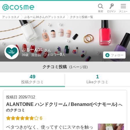
@cosme
アットコスメ
ぷるーん36さんのアットコスメ
クチコミ投稿一覧
ぷるーん36
さん
0
39歳
混合肌
フォロー
クチコミ投稿
(1ページ目)
49
1
投稿クチコミ
Likeクチコミ
投稿日
2026/7/12
ALANTOINE ハンドクリーム / Benamor(ベナモール)
へ
のクチコミ
6
ベタつきがなく、使ってすぐにスマホを触っ