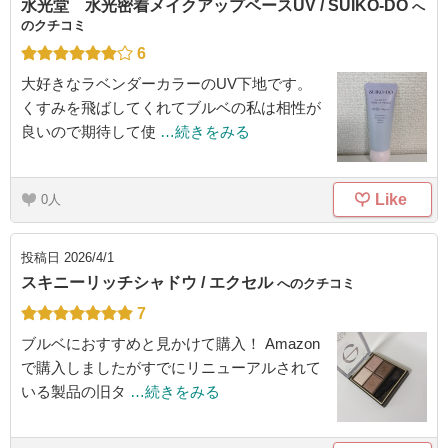
水光堂 水光密着メイクアップベースUV / SUIKO-DO
へ
のクチコミ
6
大好きなラベンダーカラーのUV下地です。
くすみを飛ばしてくれてブルベの私は相性が
良いので期待して使
…続きをみる
Like
0
投稿日
2026/4/1
スキニーリッチシャドウ / エクセル
へのクチコミ
7
ブルベにおすすめと見かけて購入！ Amazon
で購入しましたがすでにリニューアルされて
いる製品の旧タ
…続きをみる