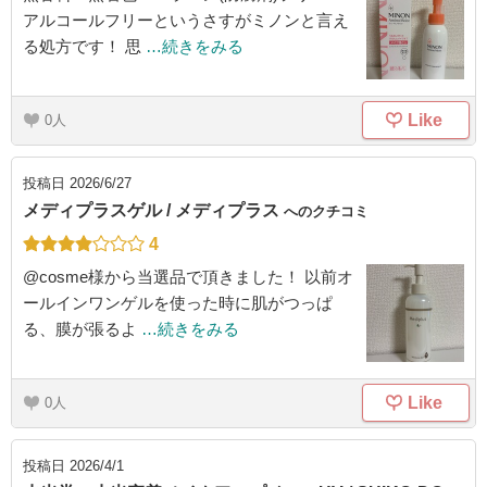
アルコールフリーというさすがミノンと言え
る処方です！ 思
…続きをみる
Like
0
投稿日
2026/6/27
メディプラスゲル / メディプラス
へのクチコミ
4
@cosme様から当選品で頂きました！ 以前オ
ールインワンゲルを使った時に肌がつっぱ
る、膜が張るよ
…続きをみる
Like
0
投稿日
2026/4/1