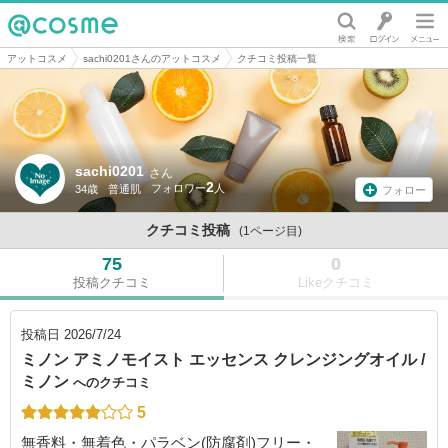
@cosme
アットコスメ
sachi0201さんのアットコスメ
クチコミ投稿一覧
sachi0201
さん
2
34歳
普通肌
フォロー
クチコミ投稿
(1ページ目)
75
0
投稿クチコミ
Likeクチコミ
投稿日
2026/7/24
ミノン アミノモイスト エッセンス クレンジングオイル /
ミノン
へのクチコミ
5
無香料・無着色・パラベン(防腐剤)フリー・