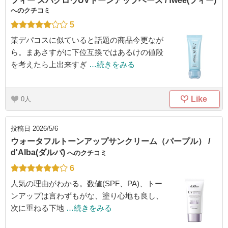
フィー スパグロウUVトーンアップベース / fwee(フィー)
へのクチコミ
5
某デパコスに似ていると話題の商品今更なが
ら。まあさすがに下位互換ではあるけの値段
を考えたら上出来すぎ
…続きをみる
Like
0
投稿日
2026/5/6
ウォータフルトーンアップサンクリーム（パープル） /
d'Alba(ダルバ)
へのクチコミ
6
人気の理由がわかる。数値(SPF、PA)、トー
ンアップは言わずもがな、塗り心地も良し、
次に重ねる下地
…続きをみる