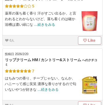
5
薬草の落ち着く香り 汗がすごい出るか、と言
われるとわからないけど、落ち着くのは確か
浴槽は濃い緑にな
…続きをみる
Like
0
投稿日
2026/2/20
リップクリーム HM / カントリー&ストリーム
へのクチコ
ミ
7
はちみつの香り、チープじゃない、なんか、
ハニーって感じ笑笑 濃厚な香りがするので匂
いないやつが好きな
…続きをみる