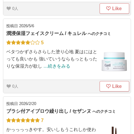
Like
0
投稿日
2026/5/6
潤浸保湿フェイスクリーム / キュレル
へのクチコミ
5
ベタつかずさらさらした塗り心地 夏はにはと
っても良いかも 強いていうならもっともった
りな保湿力が欲し
…続きをみる
Like
0
投稿日
2026/2/20
ブラシ付アイブロウ繰り出し / セザンヌ
へのクチコミ
7
かっっっっきやす。安いしもうこれしか使わ