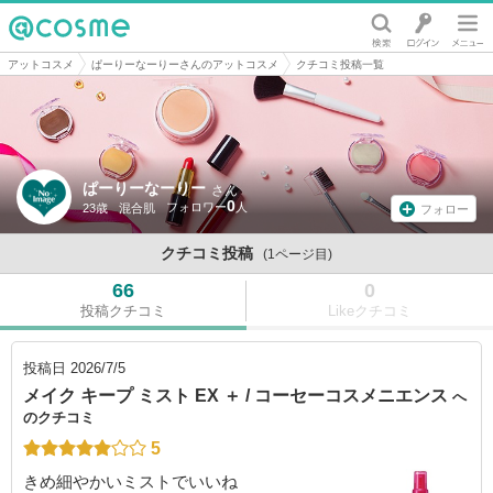
@cosme
アットコスメ
ぱーりーなーりーさんのアットコスメ
クチコミ投稿一覧
ぱーりーなーりー
さん
0
23歳
混合肌
フォロー
クチコミ投稿
(1ページ目)
66
0
投稿クチコミ
Likeクチコミ
投稿日
2026/7/5
メイク キープ ミスト EX ＋ / コーセーコスメニエンス
へ
のクチコミ
5
きめ細やかいミストでいいね