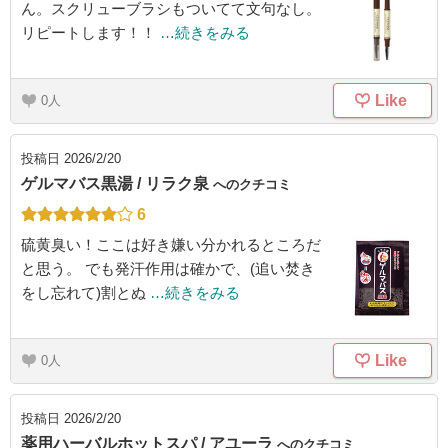
ん。スクリューブラシもついてて文句なし。
リピートします！！
…続きをみる
Like
0
投稿日
2026/2/20
ゲルマバス黒湯 / リラク泉
へのクチコミ
6
硫黄臭い！ここは好き嫌い分かれるところだ
と思う。 でも発汗作用は確かで、(追い焚き
をし忘れて)割とぬ
…続きをみる
Like
0
投稿日
2026/2/20
薬用ハーバルホットスパ / アユーラ
へのクチコミ