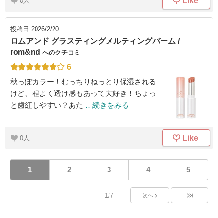
Like
0
投稿日
2026/2/20
ロムアンド グラスティングメルティングバーム /
rom&nd
へのクチコミ
6
秋っぽカラー！むっちりねっとり保湿される
けど、程よく透け感もあって大好き！ちょっ
と歯紅しやすい？あた
…続きをみる
Like
0
1
2
3
4
5
1/7
次へ