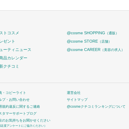
ストコスメ
@cosme SHOPPING
（通販）
レゼント
@cosme STORE
（店舗）
ューティニュース
@cosme CAREER
（美容の求人）
商品カレンダー
新クチコミ
責・コピーライト
運営会社
ルプ・お問い合わせ
サイトマップ
用規約違反に関するご連絡
@cosmeクチコミランキングについて
スタマーサポートブログ
在のお気持ちをお聞かせください
満足度アンケートにご協力ください）