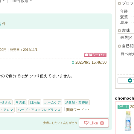
順
Like件数順
プロフ
年齢
･
髪質
･
星座
･
1
件
趣味
未選択
自己紹
20円
発売日：2014/11/1
自己紹
2025/8/3 15:46:30
なので自分ではがっつり使えてはいません。
ohomo
いせさん
その他
日用品
ホームケア
消臭剤・芳香剤
20
関連ワード
-
・アロマ
ハーブ・アロマフレグランス
Like
0
参考にしたい！ありがとう