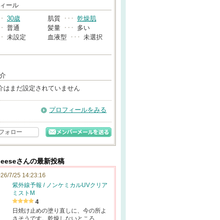
→
ィール
･･
30歳
肌質
･･･
乾燥肌
･･
普通
髪量
･･･
多い
･･
未設定
血液型
･･･
未選択
介
介はまだ設定されていません
プロフィールをみる
フォロー
cheeseさんの最新投稿
26/7/25 14:23:16
紫外線予報 / ノンケミカルUVクリア
ミストM
4
日焼け止めの塗り直しに、今の所よ
さそうです。乾燥しないところ…