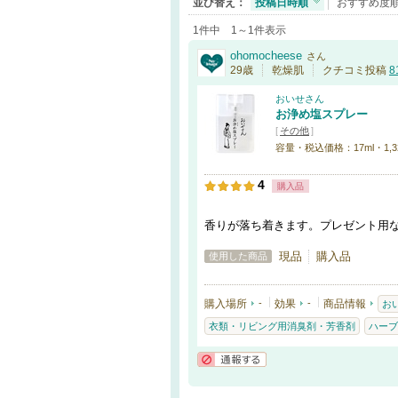
並び替え：
投稿日時順
おすすめ度
1件中 1～1件表示
ohomocheese
さん
29歳
乾燥肌
クチコミ投稿
8
おいせさん
お浄め塩スプレー
[
その他
]
容量・税込価格：17ml・1,3
4
購入品
香りが落ち着きます。プレゼント用
現品
購入品
使用した商品
購入場所
-
効果
-
商品情報
お
衣類・リビング用消臭剤・芳香剤
ハーブ
通報する