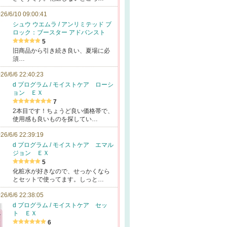
26/6/10 09:00:41
シュウ ウエムラ / アンリミテッド ブ
ロック：ブースター アドバンスト
5
旧商品から引き続き良い、夏場に必
須…
26/6/6 22:40:23
d プログラム / モイストケア ローシ
ョン ＥＸ
7
2本目です！ちょうど良い価格帯で、
使用感も良いものを探してい…
26/6/6 22:39:19
d プログラム / モイストケア エマル
ジョン ＥＸ
5
化粧水が好きなので、せっかくなら
とセットで使ってます。しっと…
26/6/6 22:38:05
d プログラム / モイストケア セッ
ト ＥＸ
6