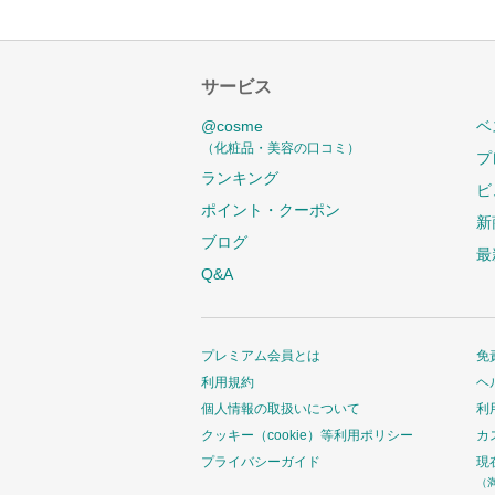
サービス
@cosme
ベ
（化粧品・美容の口コミ）
プ
ランキング
ビ
ポイント・クーポン
新
ブログ
最
Q&A
プレミアム会員とは
免
利用規約
ヘ
個人情報の取扱いについて
利
クッキー（cookie）等利用ポリシー
カ
プライバシーガイド
現
（