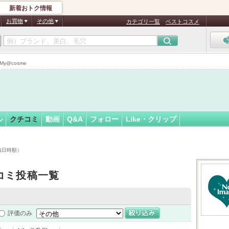
新着おトク情報
ese
フォロー
さん
お買物
その他
カテゴリ一覧
ベストコスメ
y@cosme
ル
クチコミ
動画
Q&A
フォロー
Like・クリップ
投稿日時順）
コミ投稿一覧
評価のみ