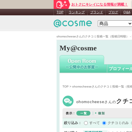
おトクにキレイになる情報が満載！
ohomoche
TOP
ランキング
ブランド
ブログ
Q&A
ohomocheeseさんのクチコミ投稿一覧（投稿日時順） - M
My@cosme
プロフィー
TOP
> ohomocheeseさんのクチコミ投稿一覧（
クチ
ohomocheese
さんの
絞り込み：
すべて
クチコミのみ