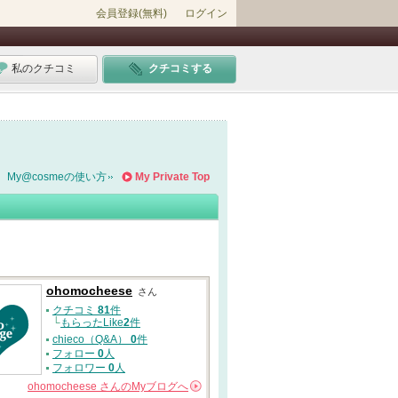
会員登録(無料)
ログイン
私のクチコミ
クチコミする
My@cosmeの使い方
My Private Top
ohomocheese
さん
クチコミ
81
件
└
もらったLike
2
件
chieco（Q&A）
0
件
フォロー
0
人
フォロワー
0
人
ohomocheese
さんの
Myブログへ