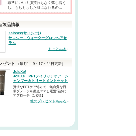
非常にいい！肌荒れもなく落ち着く
し、もちもちした肌になれるの…
新製品情報
salosee(サロシー) /
サロシー ウォーターグロウヘアセ
ラム
もっとみる
レゼント
（毎月1・9・17・24日更新）
JoluXe/
JoluXe PPTデイリッチケア シ
ャンプー＆トリートメントセット
贅沢なPPTケア処方で、無自覚な日
常ダメージを徹底ケアし毛髪悩みに
アプローチ【1名様】
他のプレゼントもみる