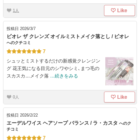
Like
1
投稿日
2026/3/7
ビオレ ザ クレンズ オイルミストメイク落とし / ビオレ
へのクチコミ
7
シュッとミストするだけの新感覚クレンジン
グ 花王気になる目元のシワやシミ､まつ毛の
スカスカ…メイク落
…続きをみる
Like
0
投稿日
2026/2/22
エーデルワイス ヘアソープ バランス / ラ・カスタ
へのク
チコミ
7