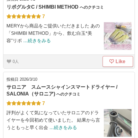
リポグルタC / SHIMBI METHOD
へのクチコミ
7
MERYから商品をご提供いただきました あの
「SHIMBI METHOD」から、飲む白玉*美
容"リポ
…続きをみる
Like
0
投稿日
2026/3/10
サロニア スムースシャインスマートドライヤー /
SALONIA（サロニア)
へのクチコミ
7
評判がよくて気になっていたサロニアのドラ
イヤーを今回初めて使いました。 結果から言
うともっと早く出会
…続きをみる