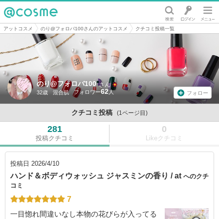
@cosme
アットコスメ
のり@フォロバ100さんのアットコスメ
クチコミ投稿一覧
のり@フォロバ100
さん
62
32歳
混合肌
フォロー
クチコミ投稿
(1ページ目)
281
0
投稿クチコミ
Likeクチコミ
投稿日
2026/4/10
ハンド＆ボディウォッシュ ジャスミンの香り / at
へのクチ
コミ
7
一目惚れ間違いなし本物の花びらが入ってる