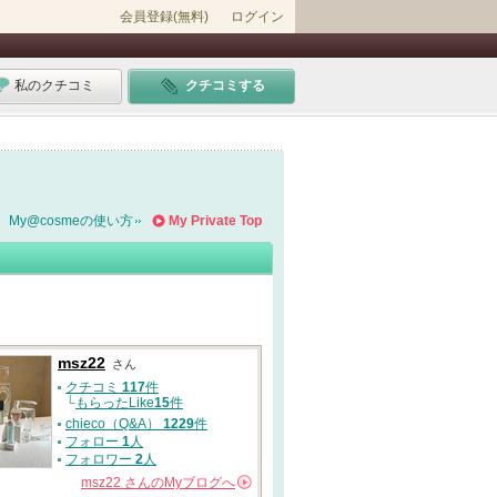
会員登録(無料)
ログイン
私のクチコミ
クチコミする
My@cosmeの使い方
My Private Top
msz22
さん
クチコミ
117
件
└
もらったLike
15
件
chieco（Q&A）
1229
件
フォロー
1
人
フォロワー
2
人
msz22
さんの
Myブログへ