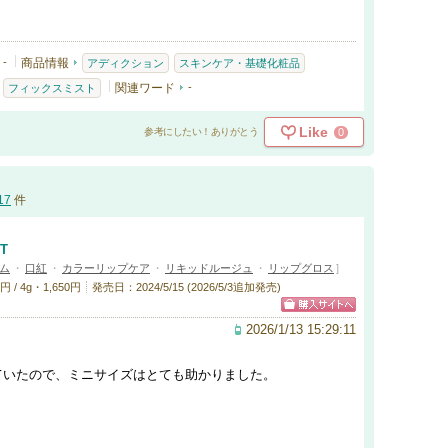
-
商品情報
アディクション
スキンケア・基礎化粧品
関連ワード
-
フィックスミスト
Like
0
参考にしたい！ありがとう
17
件
T
ム
・
口紅
・
カラーリップケア
・
リキッドルージュ
・
リップグロス
]
/ 4g・1,650円
発売日：2024/5/15 (2026/5/3追加発売)
2026/1/13 15:29:11
ていたので、ミニサイズはとても助かりました。