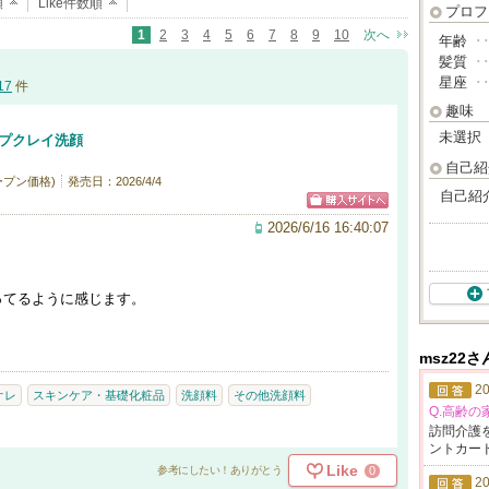
順
Like件数順
プロフ
1
2
3
4
5
6
7
8
9
10
次へ
年齢
･
髪質
･
星座
･
17
件
趣味
未選択
ープクレイ洗顔
自己紹
ープン価格)
発売日：2026/4/4
自己紹
2026/6/16 16:40:07
ってるように感じます。
msz22
20
オレ
スキンケア・基礎化粧品
洗顔料
その他洗顔料
Q.高齢の
訪問介護
ントカ
ー
Like
0
参考にしたい！ありがとう
20