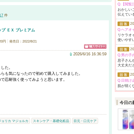
Q.【閲
おかしい
伝えて
い
17
件
20
Q.ヘアオ
プ ＥＸ プレミアム
リケラオ
使いや
す
20円
発売日：2022/8/21
20
2026/6/16 16:36:59
Q.男の
息子さん
大丈夫だ
ました。
ちらも気になったので初めて購入してみました。
20
ので忍耐強く使ってみようと思います。
Q.日焼け
肌が弱く
今日の
ジョリカ マジョルカ
スキンケア・基礎化粧品
目元・口元ケア