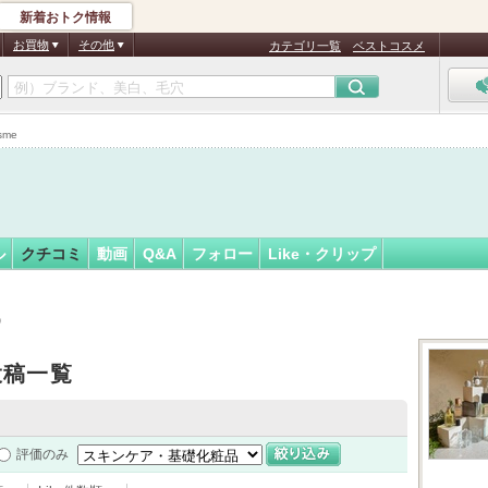
新着おトク情報
フォロー
お買物
その他
カテゴリ一覧
ベストコスメ
me
ル
クチコミ
動画
Q&A
フォロー
Like・クリップ
）
投稿一覧
評価のみ