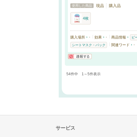
現品
購入品
使用した商品
4枚
購入場所
-
効果
-
商品情報
ビ
関連ワード
-
シートマスク・パック
通報する
54件中 1～5件表示
サービス