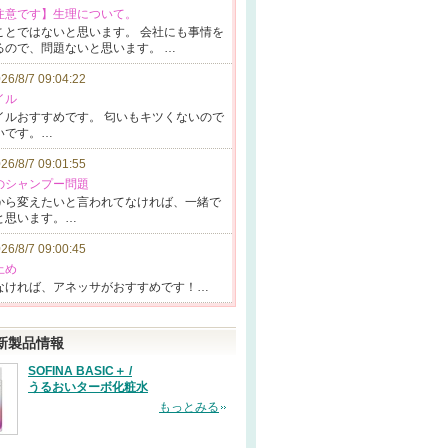
覧注意です】生理について。
ことで
はないと思いま
す。 会社に
も事情を
るので、問題
ないと思います
。 …
26/8/7 09:04:22
イル
イルお
すすめです。
匂いもキツく
ないので
いです。…
26/8/7 09:01:55
子のシャンプー問題
から変
えたいと言われ
てなければ、一
緒で
と
思います。…
26/8/7 09:00:45
止め
なけれ
ば、アネッサが
おすすめです！
…
新製品情報
SOFINA BASIC＋ /
うるおいターボ化粧水
もっとみる