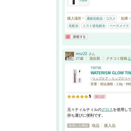
70ml
購入場所
効果
通販化粧品・コスメ
化粧水
ミスト状化粧水
ベースメイク
通報する
msz22
さん
27歳
混合肌
クチコミ投稿
1
TIRTIR
WATERISM GLOW TIN
[
リップケア・リップクリー
容量・税込価格：1.8g・990円 
5
購入品
元々ティルティルの
グロス
を使用し
持ち運びに便利です。
現品
購入品
使用した商品