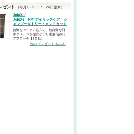
レゼント
（毎月1・9・17・24日更新）
JoluXe/
JoluXe PPTデイリッチケア シ
ャンプー＆トリートメントセット
贅沢なPPTケア処方で、無自覚な日
常ダメージを徹底ケアし毛髪悩みに
アプローチ【1名様】
他のプレゼントもみる