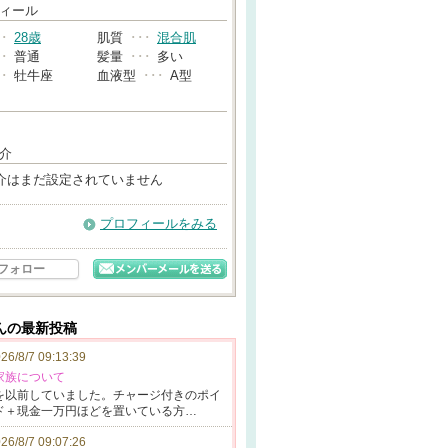
→
ィール
･･
28歳
肌質
･･･
混合肌
･･
普通
髪量
･･･
多い
･･
牡牛座
血液型
･･･
A型
介
介はまだ設定されていません
プロフィールをみる
フォロー
さんの最新投稿
26/8/7 09:13:39
家族について
を以前
していました。
チャージ付
きのポイ
ド＋現金一万
円ほどを置いて
いる方…
26/8/7 09:07:26