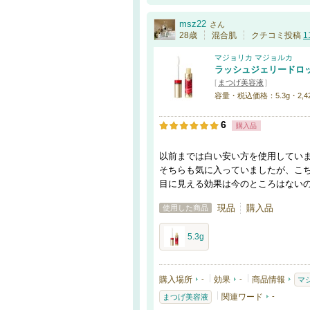
msz22
さん
28歳
混合肌
クチコミ投稿
1
マジョリカ マジョルカ
ラッシュジェリードロッ
[
まつげ美容液
]
容量・税込価格：5.3g・2,4
6
購入品
以前までは白い安い方を使用してい
そちらも気に入っていましたが、こ
目に見える効果は今のところはない
現品
購入品
使用した商品
5.3g
購入場所
-
効果
-
商品情報
マ
関連ワード
-
まつげ美容液