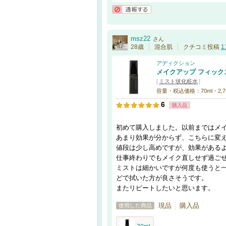
通報する
msz22
さん
28歳
混合肌
クチコミ投稿
1
アディクション
メイクアップ フィック
[
ミスト状化粧水
]
容量・税込価格：70ml・2,7
6
購入品
初めて購入しました。以前まではメ
あまり効果が分からず、こちらに変
値段は少し高めですが、効果がある
仕事終わりでもメイク直しせず過ご
ミストは細かいですが何度も使うと
どで拭いた方が良さそうです。
またリピートしたいと思います。
現品
購入品
使用した商品