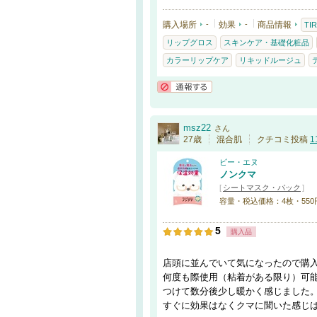
購入場所
-
効果
-
商品情報
TIR
リップグロス
スキンケア・基礎化粧品
カラーリップケア
リキッドルージュ
通報する
msz22
さん
27歳
混合肌
クチコミ投稿
1
ビー・エヌ
ノンクマ
[
シートマスク・パック
]
容量・税込価格：4枚・550
5
購入品
店頭に並んでいて気になったので購
何度も際使用（粘着がある限り）可
つけて数分後少し暖かく感じました
すぐに効果はなくクマに聞いた感じ