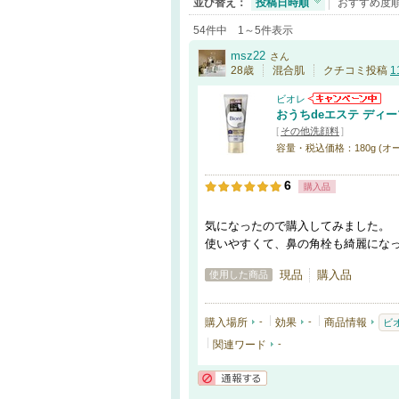
並び替え：
投稿日時順
おすすめ度
54件中 1～5件表示
msz22
さん
28歳
混合肌
クチコミ投稿
1
ビオレ
おうちdeエステ ディ
[
その他洗顔料
]
容量・税込価格：180g (オ
6
購入品
気になったので購入してみました。
使いやすくて、鼻の角栓も綺麗にな
現品
購入品
使用した商品
購入場所
-
効果
-
商品情報
ビ
関連ワード
-
通報する