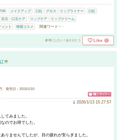
TIR
メイクアップ
口紅・グロス・リップライナー
口紅
目元・口元ケア
リップケア・リップクリーム
関連ワード
-
ティント
韓国コスメ
Like
0
参考にしたい！ありがとう
17
件
円
発売日：2015/1/10
2026/1/13 15:27:57
入してみました。
能なのでお得でした。
。
はありませんでしたが、目の疲れが安らぎました。