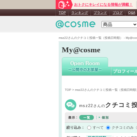
おトクにキレイになる情報が満載！
msz22
さん
TOP
ランキング
ブランド
ブログ
Q&A
msz22さんのクチコミ投稿一覧（投稿日時順） - My@cos
My@cosme
プロフィー
TOP
> msz22さんのクチコミ投稿一覧（投稿日時順
クチコミ
msz22
さんの
絞り込み：
すべて
クチコミのみ