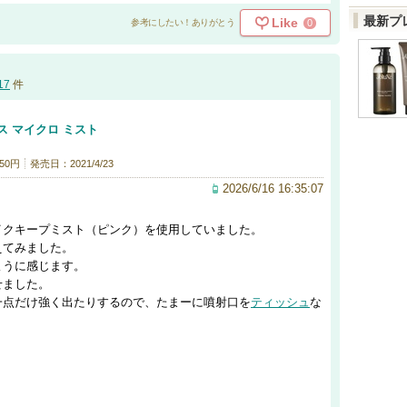
最新プ
Like
0
参考にしたい！ありがとう
17
件
ス マイクロ ミスト
50円
発売日：2021/4/23
2026/6/16 16:35:07
イクキープミスト（ピンク）を使用していました。
えてみました。
ように感じます。
せました。
一点だけ強く出たりするので、たまーに噴射口を
ティッシュ
な