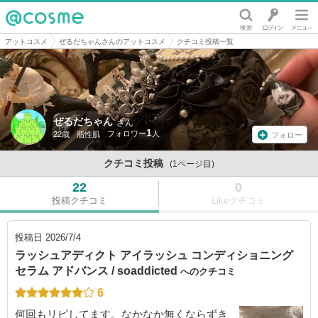
@cosme
アットコスメ
ぜるだちゃんさんのアットコスメ
クチコミ投稿一覧
ぜるだちゃん
さん
1
22歳
脂性肌
フォロー
クチコミ投稿
(1ページ目)
22
0
投稿クチコミ
Likeクチコミ
投稿日
2026/7/4
ラッシュアディクト アイラッシュ コンディショニング
セラム アドバンス / soaddicted
へのクチコミ
6
何回もリピしてます。なかなか無くならずき