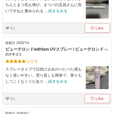
ちんとまつ毛も伸び、まつパの店員さんに長
いですねと褒められる
…続きをみる
Like
0
投稿日
2026/7/4
ビューテロンドwithfam UVスプレー / ビューテロンド
へ
のクチコミ
5
スプレータイプで日焼け止めのぺたぺた感も
なく使いやすい。塗り直しも簡単で、香りも
しつこくなくリピあり
…続きをみる
Like
0
投稿日
2026/6/7