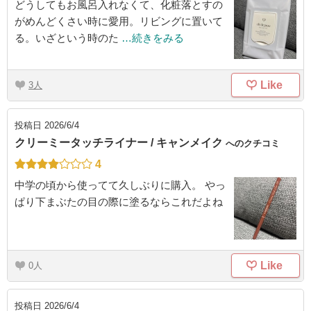
どうしてもお風呂入れなくて、化粧落とすの
がめんどくさい時に愛用。リビングに置いて
る。いざという時のた
…続きをみる
Like
3
投稿日
2026/6/4
クリーミータッチライナー / キャンメイク
へのクチコミ
4
中学の頃から使ってて久しぶりに購入。 やっ
ぱり下まぶたの目の際に塗るならこれだよね
Like
0
投稿日
2026/6/4