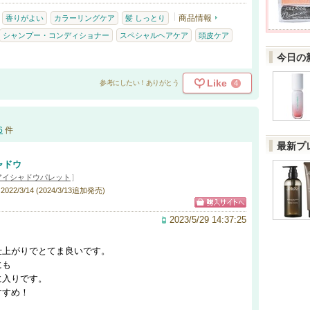
商品情報
香りがよい
カラーリングケア
髪 しっとり
シャンプー・コンディショナー
スペシャルヘアケア
頭皮ケア
今日の
Like
4
参考にしたい！ありがとう
6
件
最新プ
ャドウ
アイシャドウパレット
]
22/3/14 (2024/3/13追加発売)
2023/5/29 14:37:25
仕上がりでとてま良いです。
にも
に入りです。
すすめ！