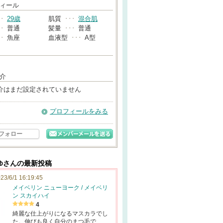
→
ィール
･･
29歳
肌質
･･･
混合肌
･･
普通
髪量
･･･
普通
･･
魚座
血液型
･･･
A型
介
介はまだ設定されていません
プロフィールをみる
フォロー
ゆさんの最新投稿
23/6/1 16:19:45
メイベリン ニューヨーク / メイベリ
ン スカイハイ
4
綺麗な仕上がりになるマスカラでし
た。伸びも良く自分のまつ毛で…