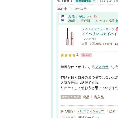
並び替え：
投稿日時順
おすすめ度
46件中 1～5件表示
みるくがゆ
さん
26歳
混合肌
クチコミ投稿
4
メイベリン ニューヨーク
メイベリン スカイハイ
[
マスカラ
]
容量・税込価格：8.6ml・1,
4
購入品
綺麗な仕上がりになる
マスカラ
でし
伸びも良く自分のまつ毛ではないと
人気な理由も納得ですね。
リピートして使おうと思っています^_
現品
購入品
使用した商品
購入場所
効果
バラエティショップ
関連ワード
-
マスカラ