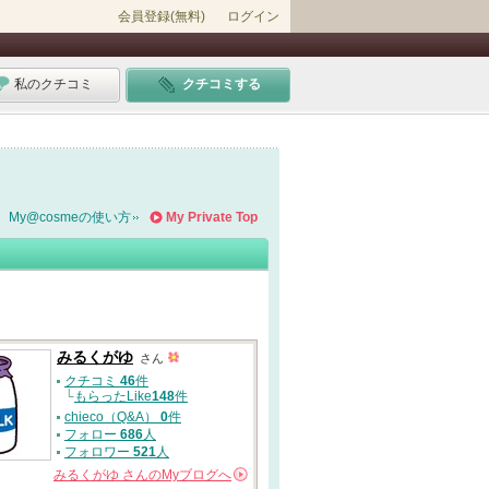
会員登録(無料)
ログイン
私のクチコミ
クチコミする
My@cosmeの使い方
My Private Top
みるくがゆ
さん
クチコミ
46
件
└
もらったLike
148
件
chieco（Q&A）
0
件
フォロー
686
人
フォロワー
521
人
みるくがゆ
さんの
Myブログへ