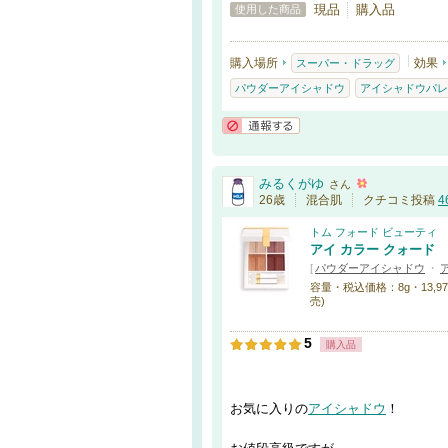
現品
購入品
使用した商品
購入場所
効果
スーパー・ドラッグ
パウダーアイシャドウ
アイシャドウパレ
通報する
みるくがゆ
さん
26歳
混合肌
クチコミ投稿
4
トム フォード ビューティ
アイ カラー クォード
[
パウダーアイシャドウ
・
容量・税込価格：8g・13,970円 
売)
5
購入品
お気に入りの
アイシャドウ
！