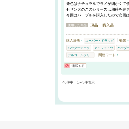
発色はナチュラルでラメが細かくて使
セザンヌのこのシリーズは期待を裏
今回はパープルを購入したので次回
現品
購入品
使用した商品
購入場所
効果
スーパー・ドラッグ
パウダーチーク
アイシャドウ
パウダ
関連ワード
-
アルコールフリー
通報する
46件中 1～5件表示