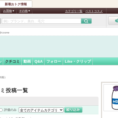
新着おトク情報
ゆ
フォロー
さん
お買物
その他
カテゴリ一覧
ベストコスメ
cosme
ル
クチコミ
動画
Q&A
フォロー
Like・クリップ
時順）
コミ投稿一覧
評価のみ