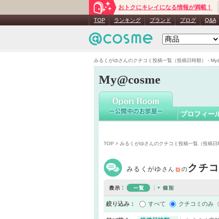
おトクにキレイになる情報が満載！
みるくが
TOP
ランキング
ブランド
ブログ
Q&A
みるくがゆさんのクチコミ投稿一覧（投稿日時順） - My@
My@cosme
プロフィー
TOP
> みるくがゆさんのクチコミ投稿一覧（投稿日
クチ
みるくがゆ
さん
の
絞り込み：
すべて
クチコミのみ