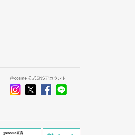
@cosme 公式SNSアカウント
instagram
x
facebook
line
@cosme宣言