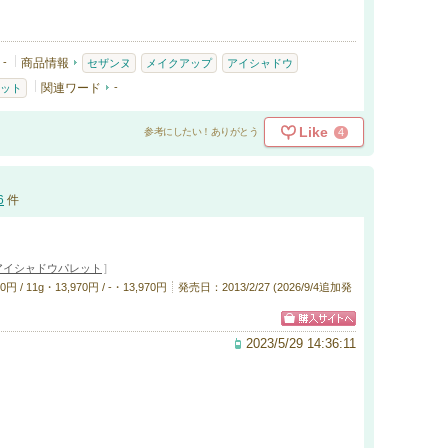
-
商品情報
セザンヌ
メイクアップ
アイシャドウ
関連ワード
-
ット
Like
4
参考にしたい！ありがとう
6
件
アイシャドウパレット
]
/ 11g・13,970円 / -・13,970円
発売日：2013/2/27 (2026/9/4追加発
2023/5/29 14:36:11