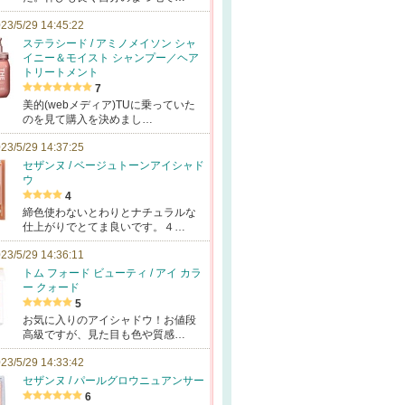
23/5/29 14:45:22
ステラシード / アミノメイソン シャ
イニー＆モイスト シャンプー／ヘア
トリートメント
7
美的(webメディア)TUに乗っていた
のを見て購入を決めまし…
23/5/29 14:37:25
セザンヌ / ベージュトーンアイシャド
ウ
4
締色使わないとわりとナチュラルな
仕上がりでとてま良いです。４…
23/5/29 14:36:11
トム フォード ビューティ / アイ カラ
ー クォード
5
お気に入りのアイシャドウ！お値段
高級ですが、見た目も色や質感…
23/5/29 14:33:42
セザンヌ / パールグロウニュアンサー
6