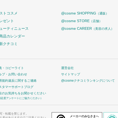
ストコスメ
@cosme SHOPPING
（通販）
レゼント
@cosme STORE
（店舗）
ューティニュース
@cosme CAREER
（美容の求人）
商品カレンダー
新クチコミ
責・コピーライト
運営会社
ルプ・お問い合わせ
サイトマップ
用規約違反に関するご連絡
@cosmeクチコミランキングについて
スタマーサポートブログ
在のお気持ちをお聞かせください
満足度アンケートにご協力ください）
写・転載を禁じます。
メーカーのみなさまへ
人差がありますのでご注意ください。