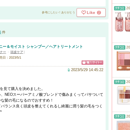
20
Like
2
参考にしたい！ありがとう
6
件
ニー＆モイスト シャンプー／ヘアトリートメント
20
ナー
・
頭皮ケア
]
売日：2023/5/1
2023/5/29 14:45:22
20
たのを見て購入を決めました。
、NEOスーパーアミノ酸ブレンドで傷みまくってパサついて
かな髪の毛になるのでおすすめ！
てバランス良く頭皮を整えてくれるし綺麗に潤う髪の毛をつく
^
20