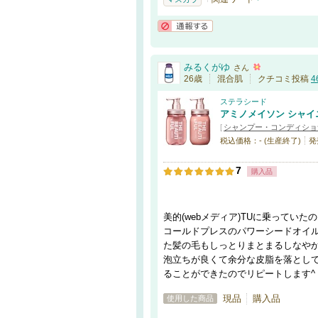
通報する
みるくがゆ
さん
26歳
混合肌
クチコミ投稿
4
ステラシード
アミノメイソン シャイ
[
シャンプー・コンディショ
税込価格：- (生産終了)
発
7
購入品
美的(webメディア)TUに乗ってい
コールドプレスのパワーシードオイル
た髪の毛もしっとりまとまるしなや
泡立ちが良くて余分な皮脂を落とし
ることができたのでリピートします^ 
現品
購入品
使用した商品