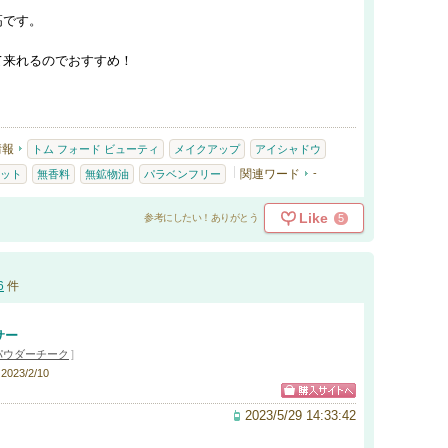
高です。
て来れるのでおすすめ！
情報
トム フォード ビューティ
メイクアップ
アイシャドウ
関連ワード
-
ット
無香料
無鉱物油
パラベンフリー
Like
5
参考にしたい！ありがとう
6
件
サー
パウダーチーク
]
23/2/10
2023/5/29 14:33:42