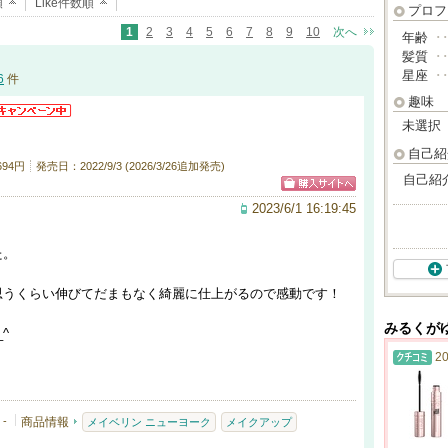
順
Like件数順
プロフ
1
2
3
4
5
6
7
8
9
10
次へ
年齢
･
髪質
･
星座
･
6
件
趣味
未選択
自己紹
694円
発売日：2022/9/3 (2026/3/26追加発売)
自己紹
2023/6/1 16:19:45
た。
思うくらい伸びてだまもなく綺麗に仕上がるので感動です！
みるくが
^
20
-
商品情報
メイベリン ニューヨーク
メイクアップ