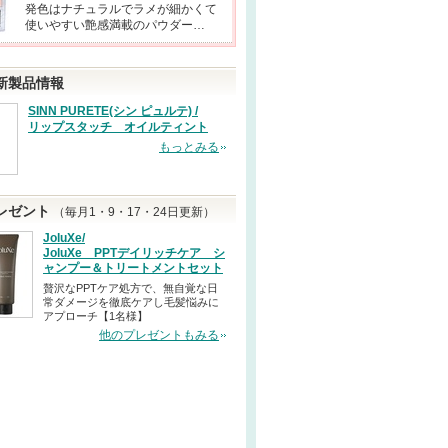
発色はナチュラルでラメが細かくて
使いやすい艶感満載のパウダー…
新製品情報
SINN PURETE(シン ピュルテ) /
リップスタッチ オイルティント
もっとみる
レゼント
（毎月1・9・17・24日更新）
JoluXe/
JoluXe PPTデイリッチケア シ
ャンプー＆トリートメントセット
贅沢なPPTケア処方で、無自覚な日
常ダメージを徹底ケアし毛髪悩みに
アプローチ【1名様】
他のプレゼントもみる