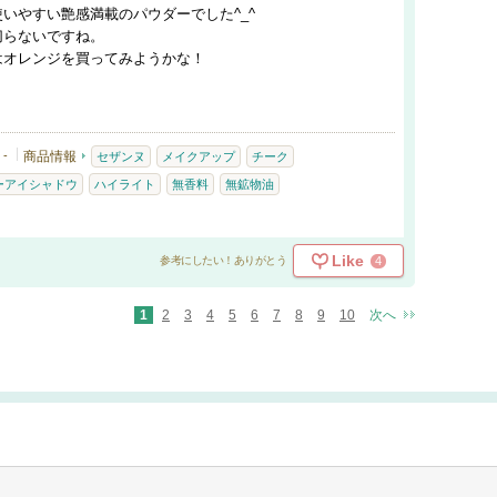
いやすい艶感満載のパウダーでした^_^
切らないですね。
はオレンジを買ってみようかな！
-
商品情報
セザンヌ
メイクアップ
チーク
ーアイシャドウ
ハイライト
無香料
無鉱物油
Like
4
参考にしたい！ありがとう
1
2
3
4
5
6
7
8
9
10
次へ