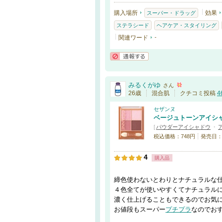
購入場所
効果
スーパー・ドラッグ
ステラシード
ヘアケア・スタイリング
関連ワード
-
通報する
みるくがゆ
さん
26歳
混合肌
クチコミ投稿
4
セザンヌ
ベージュトーンアイシ
[
パウダーアイシャドウ
・
税込価格：748円
発売日：20
4
購入品
締色使わないとわりとナチュラルな
４色全てが使いやすくてナチュラル
濃く仕上げることもできるのでお気
お値段もスーパー
プチプラ
なのでお