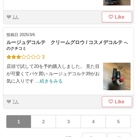
Like
1
投稿日
2025/3/6
ルージュデコルテ クリームグロウ / コスメデコルテ
へ
のクチコミ
3
店頭で試して20を予約購入しました。 見た目
が可愛くてパケ買い ルージュデコルテ39がお
気に入りです
…続きをみる
Like
7
1
2
3
4
5