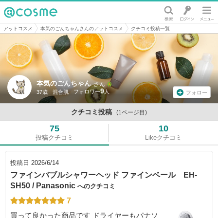
@cosme
アットコスメ
本気のごんちゃんさんのアットコスメ
クチコミ投稿一覧
本気のごんちゃん
さん
9
37歳
混合肌
フォロー
クチコミ投稿
(1ページ目)
75
10
投稿クチコミ
Likeクチコミ
投稿日
2026/6/14
ファインバブルシャワーヘッド ファインベール EH-
SH50 / Panasonic
へのクチコミ
7
買って良かった商品です ドライヤーもパナソ