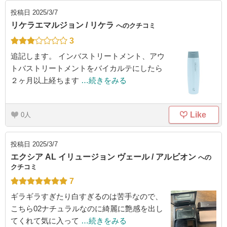
投稿日
2025/3/7
リケラエマルジョン / リケラ
へのクチコミ
3
追記します。 インバストリートメント、アウ
トバストリートメントをバイカルテにしたら
２ヶ月以上経ちます
…続きをみる
Like
0
投稿日
2025/3/7
エクシア AL イリュージョン ヴェール / アルビオン
への
クチコミ
7
ギラギラすぎたり白すぎるのは苦手なので、
こちら02ナチュラルなのに綺麗に艶感を出し
てくれて気に入って
…続きをみる