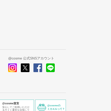
@cosme 公式SNSアカウント
instagram
x
facebook
line
@cosme宣言
@cosmeの
安心してご利用いただけ
ミカエルって？
るサイト運営を目指して