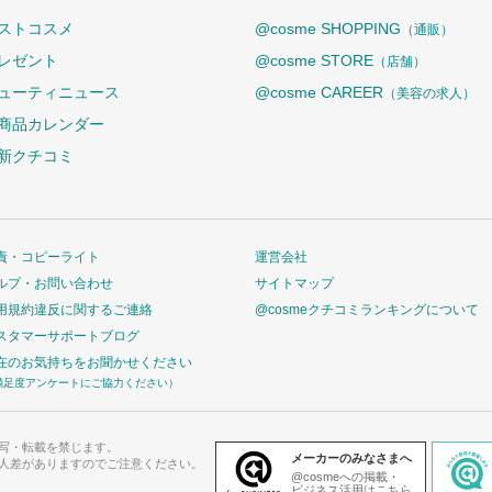
ストコスメ
@cosme SHOPPING
（通販）
レゼント
@cosme STORE
（店舗）
ューティニュース
@cosme CAREER
（美容の求人）
商品カレンダー
新クチコミ
責・コピーライト
運営会社
ルプ・お問い合わせ
サイトマップ
用規約違反に関するご連絡
@cosmeクチコミランキングについて
スタマーサポートブログ
在のお気持ちをお聞かせください
満足度アンケートにご協力ください）
写・転載を禁じます。
メーカーのみなさまへ
人差がありますのでご注意ください。
@cosmeへの掲載・
ビジネス活用はこちら