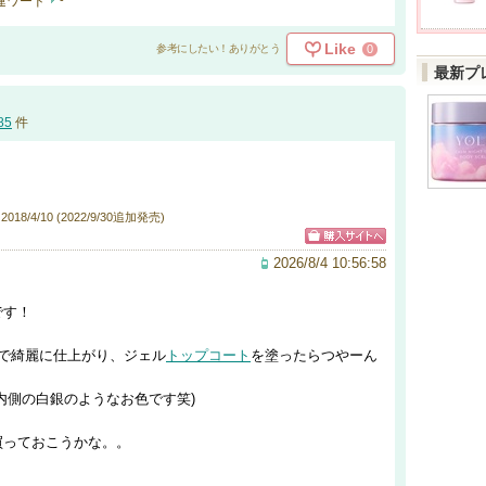
連ワード
-
Like
0
参考にしたい！ありがとう
最新プ
85
件
18/4/10 (2022/9/30追加発売)
2026/8/4 10:56:58
です！
で綺麗に仕上がり、ジェル
トップコート
を塗ったらつやーん
内側の白銀のようなお色です笑)
買っておこうかな。。