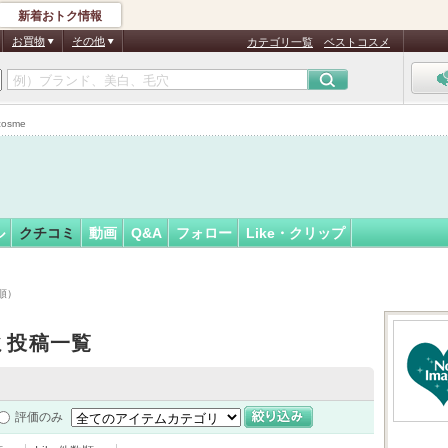
新着おトク情報
フォロー
さん
お買物
その他
カテゴリ一覧
ベストコスメ
osme
ル
クチコミ
動画
Q&A
フォロー
Like・クリップ
順）
ミ投稿一覧
評価のみ