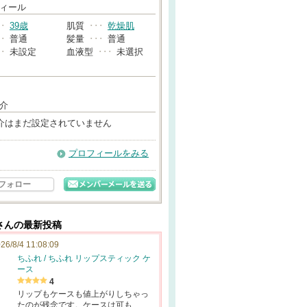
→
ィール
･･
39歳
肌質
･･･
乾燥肌
･･
普通
髪量
･･･
普通
･･
未設定
血液型
･･･
未選択
介
介はまだ設定されていません
プロフィールをみる
フォロー
さんの最新投稿
26/8/4 11:08:09
ちふれ / ちふれ リップスティック ケ
ース
4
リップもケースも値上がりしちゃっ
たのが残念です。ケースは可も…