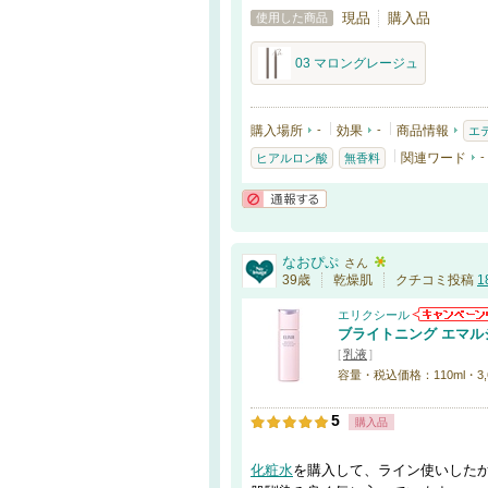
現品
購入品
使用した商品
03 マロングレージュ
購入場所
-
効果
-
商品情報
エ
関連ワード
-
ヒアルロン酸
無香料
通報する
なおぴぷ
さん
39歳
乾燥肌
クチコミ投稿
1
エリクシール
ブライトニング エマルジ
[
乳液
]
容量・税込価格：110ml・3,63
5
購入品
化粧水
を購入して、ライン使いした