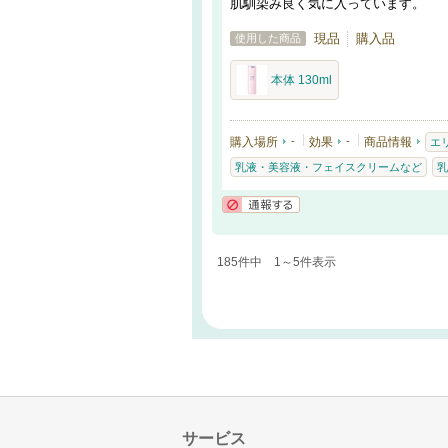
肌馴染み良く気に入っています。
現品
購入品
使用した商品
本体 130ml
購入場所
-
効果
-
商品情報
エ
乳液・美容液・フェイスクリームなど
乳
通報する
185件中 1～5件表示
サービス