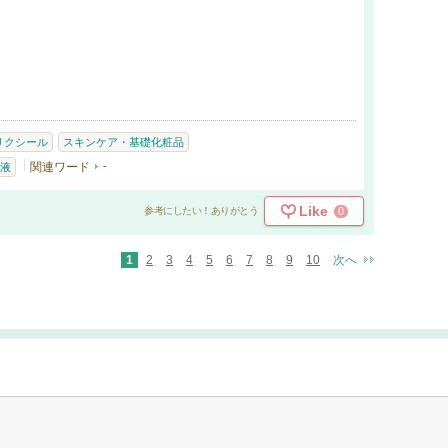
リクシール
スキンケア・基礎化粧品
関連ワード
-
液
Like
0
参考にしたい！ありがとう
1
2
3
4
5
6
7
8
9
10
次へ