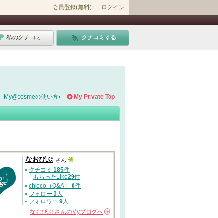
会員登録(無料)
ログイン
私のクチコミ
クチコミする
My@cosmeの使い方
My Private Top
なおぴぷ
さん
クチコミ
185
件
└
もらったLike
29
件
chieco（Q&A）
0
件
フォロー
0
人
フォロワー
9
人
なおぴぷ
さんの
Myブログへ