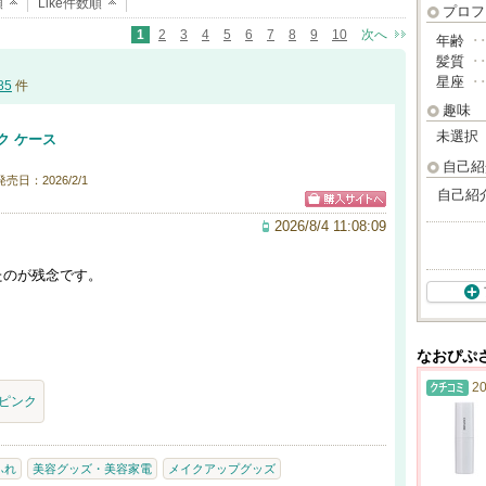
順
Like件数順
プロフ
1
2
3
4
5
6
7
8
9
10
次へ
年齢
･
髪質
･
星座
･
85
件
趣味
未選択
ク ケース
自己紹
発売日：2026/2/1
自己紹
2026/8/4 11:08:09
たのが残念です。
なおぴぷ
20
ピンク
ふれ
美容グッズ・美容家電
メイクアップグッズ