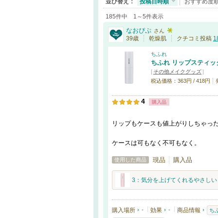
並び替え：
投稿日時順
おすすめ度
185件中 1～5件表示
なおぴぷ
さん
39歳
乾燥肌
クチコミ投稿
1
ちふれ
ちふれ リップスティッ
[
その他メイクグッズ
]
税込価格：363円 / 418円
4
購入品
リップもケースも値上がりしちゃっ
ケースは可もなく不可もなく。
現品
購入品
使用した商品
3：気分を上げてくれるやさしい
購入場所
-
効果
-
商品情報
ち