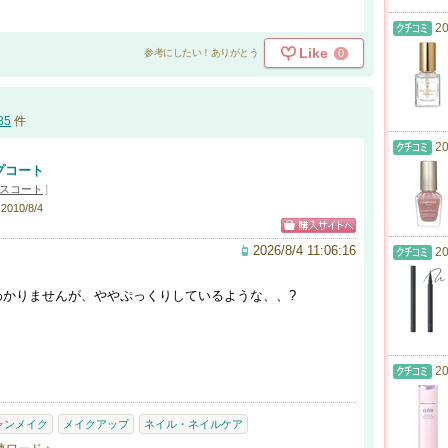
20
Like
0
参考にしたい！ありがとう
85
件
20
プコート
スコート
]
10/8/4
2026/8/4 11:06:16
20
わかりませんが、ややぷっくりしているような、、?
20
ャンメイク
メイクアップ
ネイル・ネイルケア