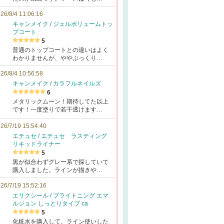
26/8/4 11:06:16
キャンメイク / ジェルボリュームトッ
プコート
5
普通のトップコートとの違いはよく
わかりませんが、ややぷっくり…
26/8/4 10:56:58
キャンメイク / カラフルネイルズ
6
メタリックムーン！期待してた以上
です！一度塗りで若干透けます…
26/7/19 15:54:40
エテュセ / エテュセ ラスティング
リキッドライナー
5
黒が似合わずグレー系で探していて
購入しました。ラインが描きや…
26/7/19 15:52:16
エリクシール / ブライトニング エマ
ルジョン しっとりタイプ ca
5
化粧水を購入して、ライン使いした