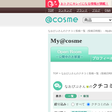
おトクにキレイになる情報が満載！
なおぴぷ
TOP
ランキング
ブランド
ブログ
Q&A
なおぴぷさんのクチコミ投稿一覧（投稿日時順） - My@c
My@cosme
プロフィー
TOP
> なおぴぷさんのクチコミ投稿一覧（投稿日時
クチコ
なおぴぷ
さん
の
絞り込み：
すべて
クチコミのみ