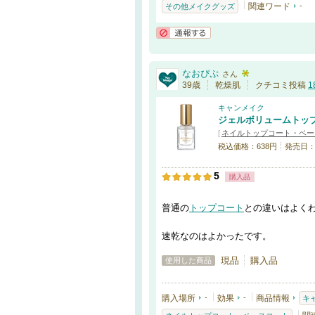
関連ワード
-
その他メイクグッズ
通報する
なおぴぷ
さん
39歳
乾燥肌
クチコミ投稿
1
キャンメイク
ジェルボリュームトッ
[
ネイルトップコート・ベー
税込価格：638円
発売日：20
5
購入品
普通の
トップコート
との違いはよく
速乾なのはよかったです。
現品
購入品
使用した商品
購入場所
-
効果
-
商品情報
キ