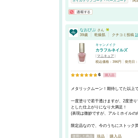
関
ネイルトップコート・ベースコート
通報する
なおぴぷ
さん
39歳
乾燥肌
クチコミ投稿
1
キャンメイク
カラフルネイルズ
[
マニキュア
]
税込価格：396円
発売日：20
6
購入品
メタリックムーン！期待してた以上
一度塗りで若干透けますが、2度塗り
とした仕上がりになり大満足！
(表現は微妙ですが、アルミホイルの
限定品なので、今のうちにストック
現品
購入品
使用した商品