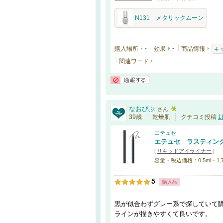
N131 メタリックムーン
購入場所
-
効果
-
商品情報
キ
関連ワード
-
通報する
なおぴぷ
さん
39歳
乾燥肌
クチコミ投稿
1
エテュセ
エテュセ ラスティン
[
リキッドアイライナー
]
容量・税込価格：0.5ml・1,
5
購入品
黒が似合わずグレー系で探していて
ラインが描きやすくて良いです。