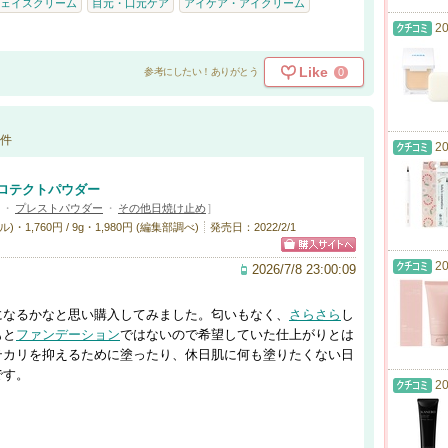
ェイスクリーム
目元・口元ケア
アイケア・アイクリーム
20
Like
0
参考にしたい！ありがとう
件
20
ロテクトパウダー
・
プレストパウダー
・
その他日焼け止め
]
1,760円 / 9g・1,980円 (編集部調べ)
発売日：2022/2/1
20
2026/7/8 23:00:09
になるかなと思い購入してみました。匂いもなく、
さらさら
し
もと
ファンデーション
ではないので希望していた仕上がりとは
テカリを抑えるために塗ったり、休日肌に何も塗りたくない日
です。
20