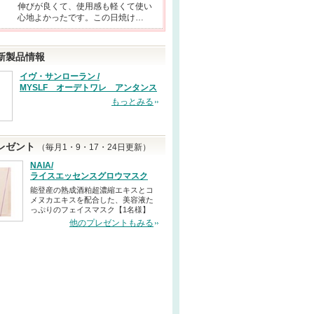
伸びが良くて、使用感も軽くて使い
心地よかったです。この日焼け…
新製品情報
イヴ・サンローラン /
MYSLF オーデトワレ アンタンス
もっとみる
レゼント
（毎月1・9・17・24日更新）
NAIA/
ライスエッセンスグロウマスク
能登産の熟成酒粕超濃縮エキスとコ
メヌカエキスを配合した、美容液た
っぷりのフェイスマスク【1名様】
他のプレゼントもみる