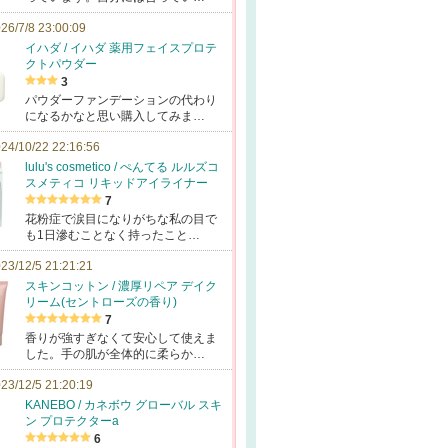
26/7/8 23:00:09
イハダ / イハダ 薬用フェイスプロテ
クトパウダー
3
パウダーファンデーションの代わり
になるかなと思い購入してみま…
24/10/22 22:16:56
lulu's cosmetico / ぺんてる ルルズコ
スメティコ リキッドアイライナー
7
花粉症で涙目になりがちな私の目で
も1日滲むことなく持ったこと…
23/12/5 21:21:21
スキンコットン / 濃厚リペア デイク
リーム(セントローズの香り)
7
香りが強すぎなくて安心して使えま
した。手の肌が全体的に柔らか…
23/12/5 21:20:19
KANEBO / カネボウ グローバル スキ
ン プロテクターa
6