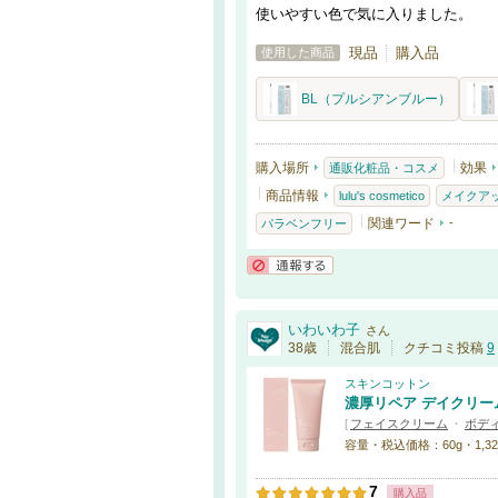
使いやすい色で気に入りました。
現品
購入品
使用した商品
BL（プルシアンブルー）
購入場所
効果
通販化粧品・コスメ
商品情報
lulu's cosmetico
メイクア
関連ワード
-
パラベンフリー
通報する
いわいわ子
さん
38歳
混合肌
クチコミ投稿
9
スキンコットン
濃厚リペア デイクリー
[
フェイスクリーム
・
ボデ
容量・税込価格：60g・1,32
7
購入品