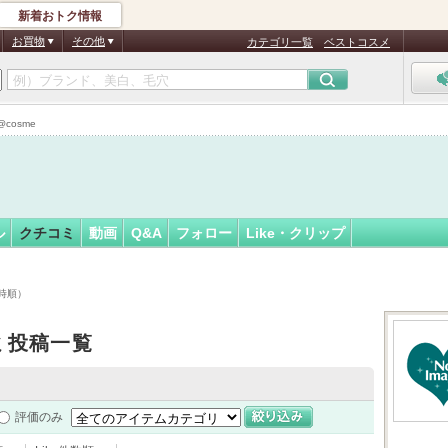
新着おトク情報
子
フォロー
さん
お買物
その他
カテゴリ一覧
ベストコスメ
cosme
ル
クチコミ
動画
Q&A
フォロー
Like・クリップ
時順）
ミ投稿一覧
評価のみ