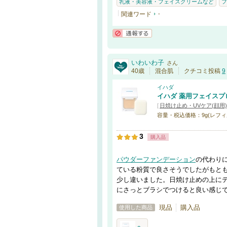
乳液・美容液・フェイスクリームなど
フ
関連ワード
-
通報する
いわいわ子
さん
40歳
混合肌
クチコミ投稿
9
イハダ
イハダ 薬用フェイスプ
[
日焼け止め・UVケア(顔用)
容量・税込価格：9g(レフィル)・
3
購入品
パウダーファンデーション
の代わり
ている粉質で良さそうでしたがもと
少し違いました。日焼け止めの上に
にさっとブラシでつけると良い感じ
現品
購入品
使用した商品