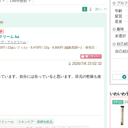
順
Like件数順
プロフ
1
2
次へ
年齢
･
髪質
･
星座
･
件
趣味
未選択
リーム ba
ケア・アイクリーム
]
自己紹
 / 22g(レフィル)・8,470円 / 22g・8,800円 (編集部調べ)
発売日：
自己紹
2026/7/8 23:02:32
っています。自分には合っていると思います。目元の乾燥も改
いわいわ
20
リクシール
スキンケア・基礎化粧品