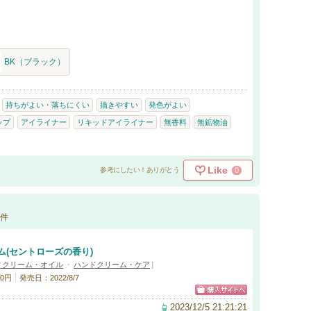
BK（ブラック）
持ちがよい・落ちにくい
描きやすい
発色がよい
ップ
アイライナー
リキッドアイライナー
無香料
無鉱物油
Like
0
参考にしたい！ありがとう
件
ム(セントローズの香り)
ィクリーム・オイル
・
ハンドクリーム・ケア
]
0円
発売日：2022/8/7
2023/12/5 21:21:21