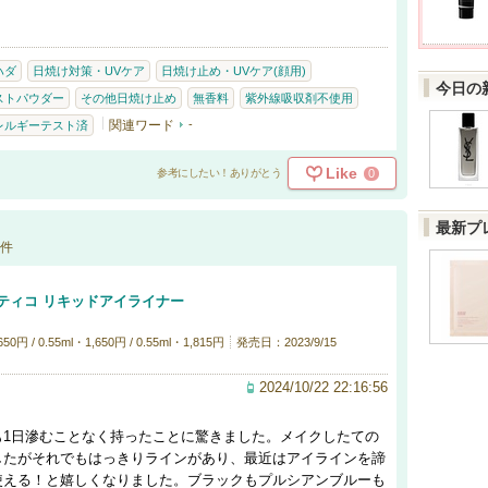
ハダ
日焼け対策・UVケア
日焼け止め・UVケア(顔用)
今日の
ストパウダー
その他日焼け止め
無香料
紫外線吸収剤不使用
関連ワード
-
レルギーテスト済
Like
0
参考にしたい！ありがとう
最新プ
件
ティコ リキッドアイライナー
 / 0.55ml・1,650円 / 0.55ml・1,815円
発売日：2023/9/15
2024/10/22 22:16:56
も1日滲むことなく持ったことに驚きました。メイクしたての
したがそれでもはっきりラインがあり、最近はアイラインを諦
使える！と嬉しくなりました。ブラックもプルシアンブルーも