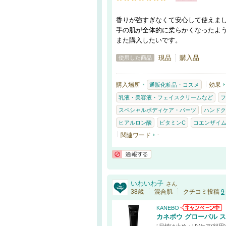
香りが強すぎなくて安心して使えま
手の肌が全体的に柔らかくなったよ
また購入したいです。
現品
購入品
使用した商品
購入場所
効果
通販化粧品・コスメ
乳液・美容液・フェイスクリームなど
フ
スペシャルボディケア・パーツ
ハンドク
ヒアルロン酸
ビタミンC
コエンザイム
関連ワード
-
通報する
いわいわ子
さん
38歳
混合肌
クチコミ投稿
9
KANEBO
カネボウ グローバル ス