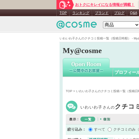
おトクにキレイになる情報が満載！
いわいわ
TOP
ランキング
ブランド
ブログ
Q&A
いわいわ子さんのクチコミ投稿一覧（投稿日時順） - My@
My@cosme
プロフィー
TOP
> いわいわ子さんのクチコミ投稿一覧（投稿日
クチコ
いわいわ子
さんの
絞り込み：
すべて
クチコミのみ