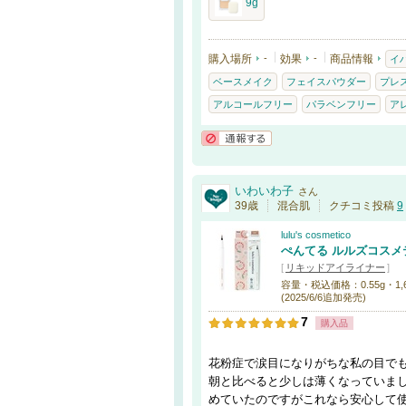
9g
購入場所
-
効果
-
商品情報
イ
ベースメイク
フェイスパウダー
プレ
アルコールフリー
パラベンフリー
ア
通報する
いわいわ子
さん
39歳
混合肌
クチコミ投稿
9
lulu's cosmetico
ぺんてる ルルズコスメ
[
リキッドアイライナー
]
容量・税込価格：0.55g・1,650円
(2025/6/6追加発売)
7
購入品
花粉症で涙目になりがちな私の目で
朝と比べると少しは薄くなっていま
めていたのですがこれなら安心して