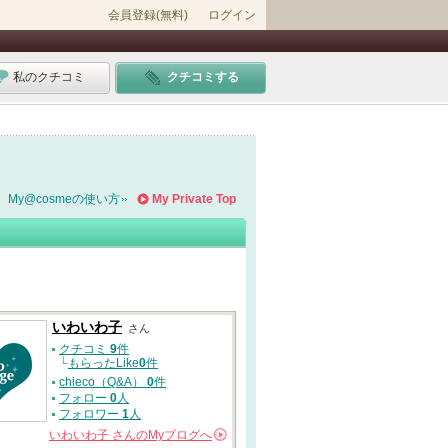
会員登録(無料)
ログイン
私のクチコミ
クチコミする
My@cosmeの使い方
My Private Top
いわいわ子
さん
クチコミ
9
件
└
もらったLike
0
件
chieco（Q&A）
0
件
フォロー
0
人
フォロワー
1
人
いわいわ子
さんの
Myブログへ