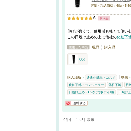
[
日焼け止め・UVケア(顔用)
容量・税込価格：60g・5,50
6
購入品
伸びが良くて、使用感も軽くて使い
この日焼け止めの上に他社の
化粧下
現品
購入品
使用した商品
60g
購入場所
効果
通販化粧品・コスメ
化粧下地・コンシーラー
化粧下地
日
日焼け止め・UVケア(ボディ用)
日焼け
通報する
9件中 1～5件表示