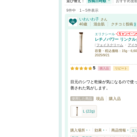
並び替え：
投稿日時順
おすすめ度
9件中 1～5件表示
いわいわ子
さん
40歳
混合肌
クチコミ投稿
9
エリクシール
レチノパワー リンクルク
[
フェイスクリーム
・
アイ
容量・税込価格：15g・6,600円
2025/9/21
5
購入品
リピート
目元のシワと乾燥が気になるので使
善された気がします。
現品
購入品
使用した商品
L (22g)
購入場所
-
効果
-
商品情報
エ