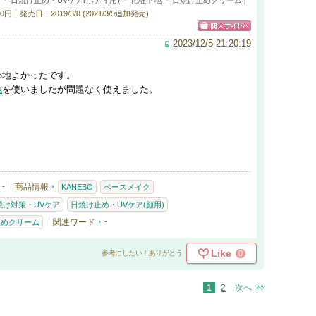
・
日焼け止め・UVケア(ボディ用)
・
化粧下地
・
日焼け止めクリーム
]
0円
発売日：2019/3/8 (2021/3/5追加発売)
2023/12/5 21:20:19
心地よかったです。
地
を使いましたが問題なく使えました。
-
商品情報
KANEBO
ベースメイク
焼け対策・UVケア
日焼け止め・UVケア(顔用)
関連ワード
-
止めクリーム
Like
0
参考にしたい！ありがとう
1
2
次へ