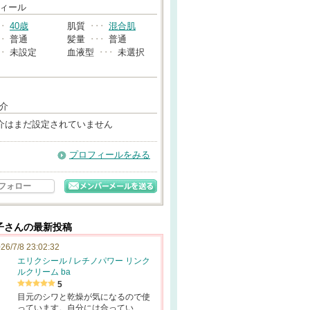
→
ィール
･･
40歳
肌質
･･･
混合肌
･･
普通
髪量
･･･
普通
･･
未設定
血液型
･･･
未選択
介
介はまだ設定されていません
プロフィールをみる
フォロー
子さんの最新投稿
26/7/8 23:02:32
エリクシール / レチノパワー リンク
ルクリーム ba
5
目元のシワと乾燥が気になるので使
っています。自分には合ってい…