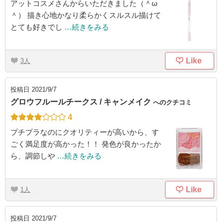
アットコスメさんからいただきました（＾ω
＾） 描き心地かなり柔らかくスルスル描けて
とても好きでし
…続きをみる
Like
3
投稿日
2021/9/7
グロウフルールチークス / キャンメイク
へのクチコミ
4
プチプラなのにクオリティーが高いから、す
ごく満足度が高かった！！ 発色が良かったか
ら、調節しや
…続きをみる
Like
1
投稿日
2021/9/7