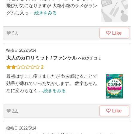
飛びが気になりますが 大粒小粒のラメがラン
ダムに入っ
…続きをみる
Like
5
投稿日
2022/5/14
大人のカロリミット / ファンケル
へのクチコミ
2
最初はすこし痩せましたが 飲み続けることで
効果が薄れていった気がします。 数字もそん
なに変わらなく
…続きをみる
Like
2
投稿日
2022/5/14