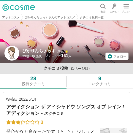
@cosme
アットコスメ
ぴかりんちょっすさんのアットコスメ
クチコミ投稿一覧
ぴかりんちょっす
さん
161
39歳
敏感肌
フォロー
クチコミ投稿
(1ページ目)
28
9
投稿クチコミ
Likeクチコミ
投稿日
2022/5/14
アディクション ザ アイシャドウ ソングス オブ レイン /
アディクション
へのクチコミ
3
発色かなり良かったです（＾_＾） 少しラメ