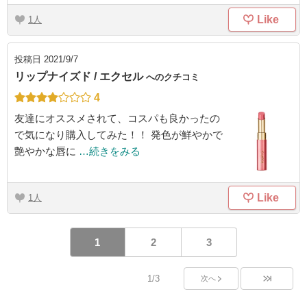
Like
1
投稿日
2021/9/7
リップナイズド / エクセル
へのクチコミ
4
友達にオススメされて、コスパも良かったの
で気になり購入してみた！！ 発色が鮮やかで
艶やかな唇に
…続きをみる
Like
1
1
2
3
1/3
次へ