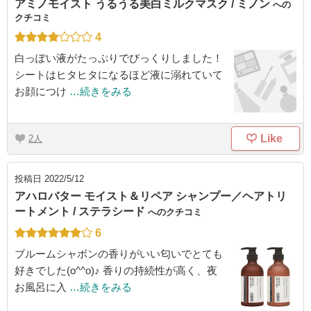
アミノモイスト うるうる美白ミルクマスク / ミノン
への
クチコミ
4
白っぽい液がたっぷりでびっくりしました！
シートはヒタヒタになるほど液に溺れていて
お顔につけ
…続きをみる
Like
2
投稿日
2022/5/12
アハロバター モイスト＆リペア シャンプー／ヘアトリ
ートメント / ステラシード
へのクチコミ
6
ブルームシャボンの香りがいい匂いでとても
好きでした(o^^o)♪ 香りの持続性が高く、夜
お風呂に入
…続きをみる