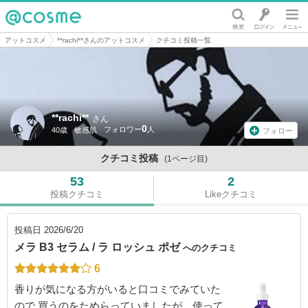
@cosme
アットコスメ
**rachi**さんのアットコスメ
クチコミ投稿一覧
**rachi**
さん
0
40歳
敏感肌
フォロー
クチコミ投稿
(1ページ目)
53
2
投稿クチコミ
Likeクチコミ
投稿日
2026/6/20
メラ B3 セラム / ラ ロッシュ ポゼ
へのクチコミ
6
香りが気になる方がいると口コミでみていた
ので 買うのをためらっていましたが、使って