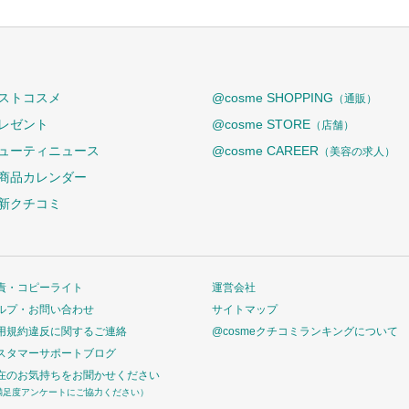
ストコスメ
@cosme SHOPPING
（通販）
レゼント
@cosme STORE
（店舗）
ューティニュース
@cosme CAREER
（美容の求人）
商品カレンダー
新クチコミ
責・コピーライト
運営会社
ルプ・お問い合わせ
サイトマップ
用規約違反に関するご連絡
@cosmeクチコミランキングについて
スタマーサポートブログ
在のお気持ちをお聞かせください
満足度アンケートにご協力ください）