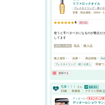
リファロックオイル
[
プレスタイリング・寝ぐせ
容量・税込価格：100ml・2,
6
購入品
使うと手ベタベタになるのが難点だ
してます
現品
購入品
使用した商品
購入場所
-
効果
-
商品情報
Re
関連ワ
プレスタイリング・寝ぐせ直し
通報する
毛量！！！
さん
認証済
23歳
乾燥肌
クチコミ投稿
5
ディオール
ディオールショウ サン