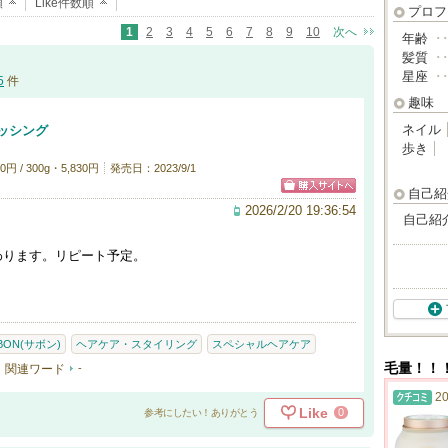
順
Like件数順
プロフ
1
2
3
4
5
6
7
8
9
10
次へ
年齢
･
髪質
･
星座
･
5
件
趣味
ネイル
ッシング
歩き
 / 300g・5,830円
発売日：2023/9/1
自己紹
2026/2/20 19:36:54
自己紹
わります。リピート予定。
BON(サボン)
ヘアケア・スタイリング
スペシャルヘアケア
毛量！！
関連ワード
-
20
Like
0
参考にしたい！ありがとう