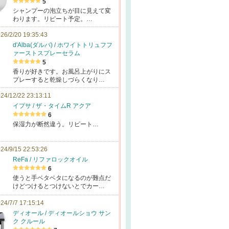
5
シャンプーの泡立ちが目に見えて変
わります。リピート予定。…
26/2/20 19:35:43
d'Alba(ダルバ) / ホワイトトリュフフ
ァーストスプレーセラム
5
香りが好きです。お風呂上がりにス
プレーすると乾燥しづらくなり…
24/12/22 23:13:11
イプサ / ザ・タイムR アクア
6
保湿力が断然違う。リピート…
24/9/15 22:53:26
ReFa / リファロックオイル
6
使うと手ベタベタになるのが難点だ
けどつけるとつけないとでカー…
24/7/7 17:15:14
ディオール / ディオールショウ サン
ク クルール