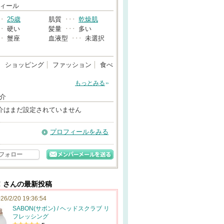
→
ィール
･･
25歳
肌質
･･･
乾燥肌
･･
硬い
髪量
･･･
多い
･･
蟹座
血液型
･･･
未選択
ショッピング
ファッション
食べ
もっとみる
介
介はまだ設定されていません
プロフィールをみる
フォロー
！さんの最新投稿
26/2/20 19:36:54
SABON(サボン) / ヘッドスクラブ リ
フレッシング