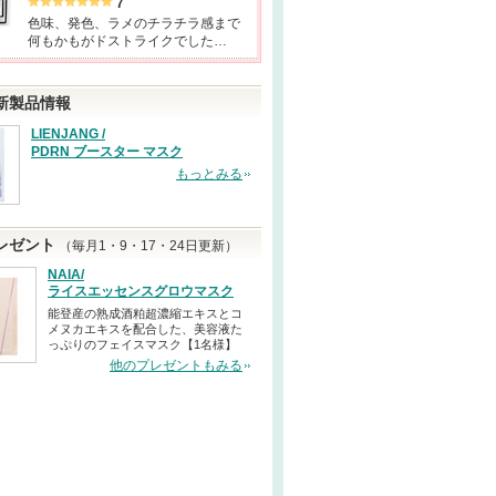
7
色味、発色、ラメのチラチラ感まで
何もかもがドストライクでした…
新製品情報
LIENJANG /
PDRN ブースター マスク
もっとみる
レゼント
（毎月1・9・17・24日更新）
NAIA/
ライスエッセンスグロウマスク
能登産の熟成酒粕超濃縮エキスとコ
メヌカエキスを配合した、美容液た
っぷりのフェイスマスク【1名様】
他のプレゼントもみる