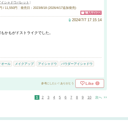
アイシャドウパレット
]
 / 11,550円
発売日：2023/8/18 (2026/4/17追加発売)
2024/7/7 17:15:14
何もかもがドストライクでした。
ィオール
メイクアップ
アイシャドウ
パウダーアイシャドウ
Like
0
参考にしたい！ありがとう
1
2
3
4
5
6
7
8
9
10
次へ