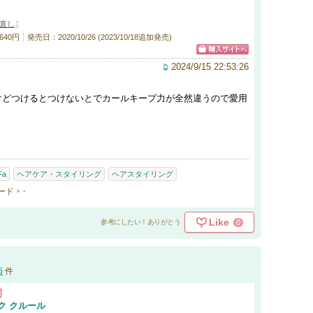
直し
]
640円
発売日：2020/10/26 (2023/10/18追加発売)
2024/9/15 22:53:26
けどつけるとつけないとでカールキープ力が全然違うので愛用
Fa
ヘアケア・スタイリング
ヘアスタイリング
ード
-
Like
0
参考にしたい！ありがとう
5
件
ク クルール