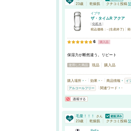
認証済
23歳
乾燥肌
クチコミ投稿
5
イプサ
ザ・タイムR アクア
[
化粧水
]
税込価格：- (生産終了)
発
6
購入品
保湿力が断然違う。リピート
現品
購入品
使用した商品
購入場所
-
効果
-
商品情報
イ
関連ワード
-
アルコールフリー
通報する
毛量！！！
さん
認証済
23歳
乾燥肌
クチコミ投稿
5
ReFa