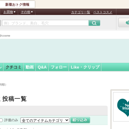
新着おトク情報
！
フォロー
さん
お買物
その他
カテゴリ一覧
ベストコスメ
認
証
cosme
済
ル
クチコミ
動画
Q&A
フォロー
Like・クリップ
時順）
ミ投稿一覧
評価のみ