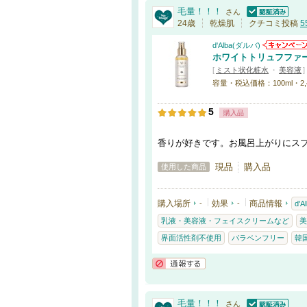
毛量！！！
さん
認証済
24歳
乾燥肌
クチコミ投稿
5
d'Alba(ダルバ)
ホワイトトリュフファ
[
ミスト状化粧水
・
美容液
]
容量・税込価格：100ml・2,
5
購入品
香りが好きです。お風呂上がりにス
現品
購入品
使用した商品
購入場所
-
効果
-
商品情報
d'
乳液・美容液・フェイスクリームなど
美
界面活性剤不使用
パラベンフリー
韓
通報する
毛量！！！
さん