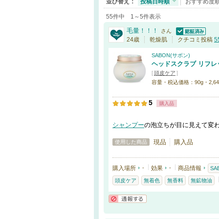
並び替え：
投稿日時順
おすすめ度
55件中 1～5件表示
毛量！！！
さん
認証済
24歳
乾燥肌
クチコミ投稿
5
SABON(サボン)
ヘッドスクラブ リフレ
[
頭皮ケア
]
容量・税込価格：90g・2,640円
5
購入品
シャンプー
の泡立ちが目に見えて変
現品
購入品
使用した商品
購入場所
-
効果
-
商品情報
SA
頭皮ケア
無着色
無香料
無鉱物油
通報する