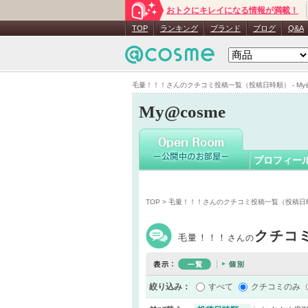
おトクにキレイになる情報が満載！
毛量！！
TOP
ランキング
ブランド
ブログ
Q&A
毛量！！！さんのクチコミ投稿一覧（投稿日時順） - My@
My@cosme
プロフィー
TOP
> 毛量！！！さんのクチコミ投稿一覧（投稿日
クチコ
毛量！！！
さんの
絞り込み：
すべて
クチコミのみ