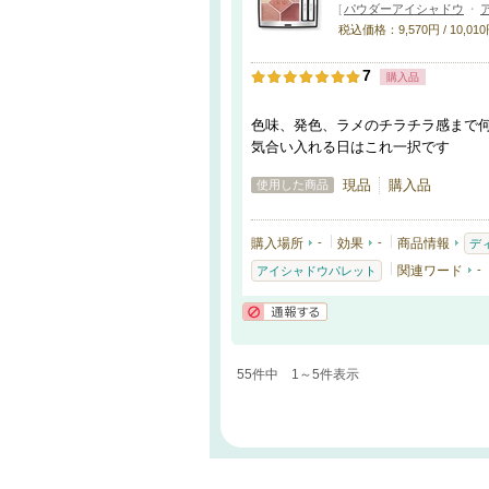
[
パウダーアイシャドウ
・
税込価格：9,570円 / 10,010円
7
購入品
色味、発色、ラメのチラチラ感まで
気合い入れる日はこれ一択です
現品
購入品
使用した商品
購入場所
-
効果
-
商品情報
デ
関連ワード
-
アイシャドウパレット
通報する
55件中 1～5件表示