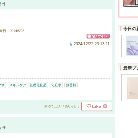
5
件
今日の
売日：2014/5/23
2024/12/22 23:13:11
最新プ
プサ
スキンケア・基礎化粧品
化粧水
無香料
Like
0
参考にしたい！ありがとう
5
件