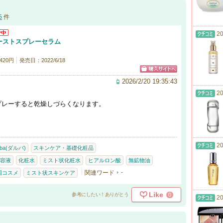
5
件
20
ーストスプレーセラム
420円
発売日：2022/6/18
2026/2/20 19:35:43
20
プレーすると乾燥しづらくなります。
20
Alba(ダルバ)
スキンケア・基礎化粧品
容液
化粧水
ミスト状化粧水
ヒアルロン酸
無鉱物油
関連ワード
-
国コスメ
ミスト状スキンケア
Like
0
参考にしたい！ありがとう
20