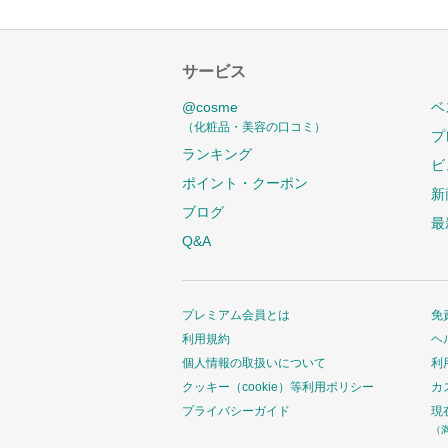
サービス
@cosme
ベ
（化粧品・美容の口コミ）
プ
ランキング
ビ
ポイント・クーポン
新
ブログ
最
Q&A
プレミアム会員とは
免
利用規約
ヘ
個人情報の取扱いについて
利
クッキー（cookie）等利用ポリシー
カ
プライバシーガイド
現
（