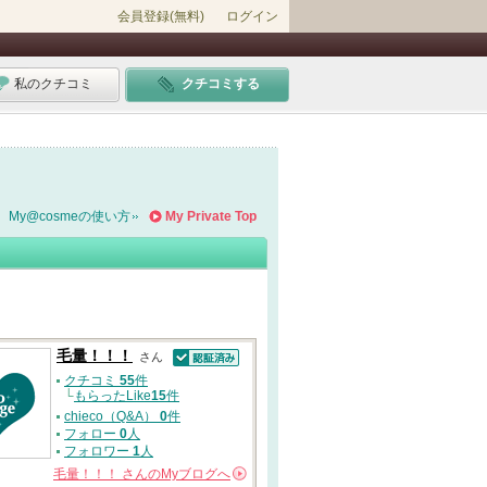
会員登録(無料)
ログイン
私のクチコミ
クチコミする
My@cosmeの使い方
My Private Top
毛量！！！
さん
認証済
クチコミ
55
件
└
もらったLike
15
件
chieco（Q&A）
0
件
フォロー
0
人
フォロワー
1
人
毛量！！！
さんの
Myブログへ