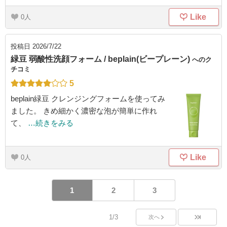
Like
0
投稿日
2026/7/22
緑豆 弱酸性洗顔フォーム / beplain(ビープレーン)
へのク
チコミ
5
beplain緑豆 クレンジングフォームを使ってみ
ました。 きめ細かく濃密な泡が簡単に作れ
て、
…続きをみる
Like
0
1
2
3
1/3
次へ