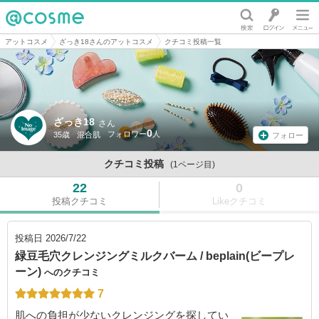
@cosme
アットコスメ
ざっき18さんのアットコスメ
クチコミ投稿一覧
ざっき18
さん
0
35歳
混合肌
フォロー
クチコミ投稿
(1ページ目)
22
0
投稿クチコミ
Likeクチコミ
投稿日
2026/7/22
緑豆毛穴クレンジングミルクバーム / beplain(ビープレ
ーン)
へのクチコミ
7
肌への負担が少ないクレンジングを探してい