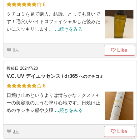
6
クチコミを見て購入、結論、とっても良いで
す！毛穴がハイドロフェイシャルした後みた
いにスッキリします。
…続きをみる
Like
0
投稿日
2024/7/28
V.C. UV デイエッセンス / dr365
へのクチコミ
6
日焼け止めというよりは滑らかなテクスチャ
ーの美容液のような塗り心地です。日焼け止
めのキシキシ感や皮膜
…続きをみる
Like
3