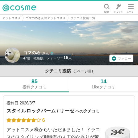
@cosme
アットコスメ
ゴマのめさんのアットコスメ
クチコミ投稿一覧
ゴマのめ
さん
15
47歳
乾燥肌
フォロー
クチコミ投稿
(1ページ目)
85
14
投稿クチコミ
Likeクチコミ
投稿日
2026/3/7
スタイルロックバーム / リーゼ
へのクチコミ
6
アットコスメ様からいただきました！ ドラコ
スのスタイリング剤特有の人工的な香りが苦