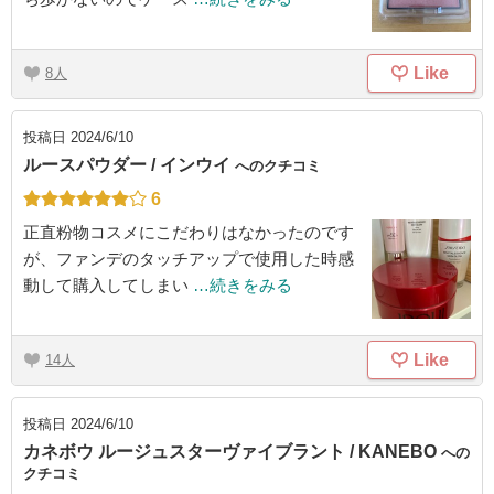
Like
8
投稿日
2024/6/10
ルースパウダー / インウイ
へのクチコミ
6
正直粉物コスメにこだわりはなかったのです
が、ファンデのタッチアップで使用した時感
動して購入してしまい
…続きをみる
Like
14
投稿日
2024/6/10
カネボウ ルージュスターヴァイブラント / KANEBO
への
クチコミ