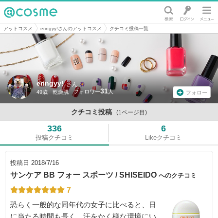
@cosme
アットコスメ
eringyy!さんのアットコスメ
クチコミ投稿一覧
eringyy!
さん
31
49歳
乾燥肌
フォロー
クチコミ投稿
(1ページ目)
336
6
投稿クチコミ
Likeクチコミ
投稿日
2018/7/16
サンケア BB フォー スポーツ / SHISEIDO
へのクチコミ
7
恐らく一般的な同年代の女子に比べると、日
に当たる時間も長く、汗をかく様な環境にい