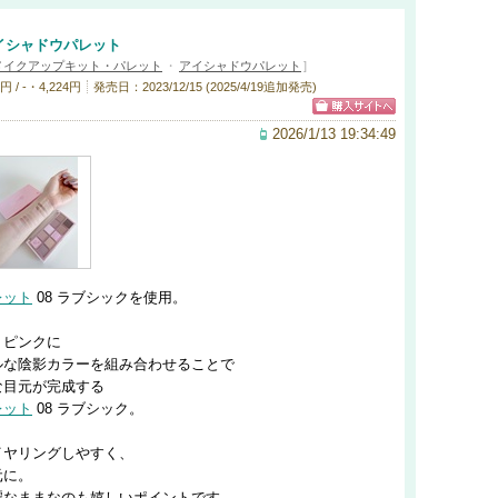
イシャドウパレット
メイクアップキット・パレット
・
アイシャドウパレット
]
/ -・4,224円
発売日：2023/12/15 (2025/4/19追加発売)
2026/1/13 19:34:49
レット
08 ラブシックを使用。
トピンクに
ルな陰影カラーを組み合わせることで
な目元が完成する
レット
08 ラブシック。
イヤリングしやすく、
元に。
麗なままなのも嬉しいポイントです。