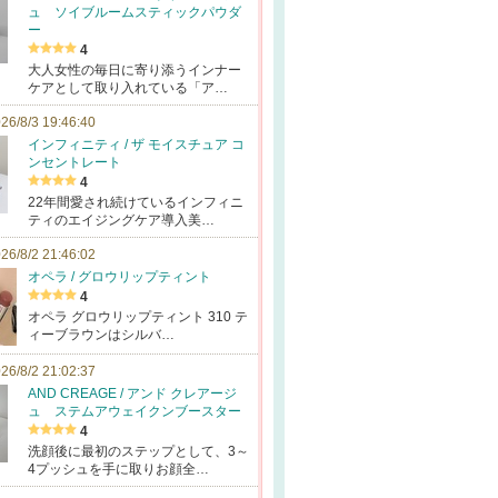
ュ ソイブルームスティックパウダ
ー
4
大人女性の毎日に寄り添うインナー
ケアとして取り入れている「ア…
26/8/3 19:46:40
インフィニティ / ザ モイスチュア コ
ンセントレート
4
22年間愛され続けているインフィニ
ティのエイジングケア導入美…
26/8/2 21:46:02
オペラ / グロウリップティント
4
オペラ グロウリップティント 310 テ
ィーブラウンはシルバ…
26/8/2 21:02:37
AND CREAGE / アンド クレアージ
ュ ステムアウェイクンブースター
4
洗顔後に最初のステップとして、3～
4プッシュを手に取りお顔全…