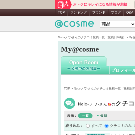
おトクにキレイになる情報が満載！
Noix-ノワ-
TOP
ランキング
ブランド
ブログ
Q&A
Noix-ノワ-さんのクチコミ投稿一覧（投稿日時順） - My@
My@cosme
プロフィー
TOP
> Noix-ノワ-さんのクチコミ投稿一覧（投稿日
クチコ
Noix-ノワ-
さん
の
絞り込み：
すべて
クチコミのみ