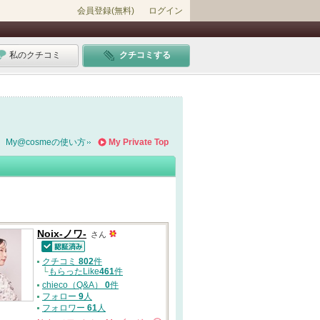
会員登録(無料)
ログイン
私のクチコミ
クチコミする
My@cosmeの使い方
My Private Top
Noix-ノワ-
さん
認証済
クチコミ
802
件
└
もらったLike
461
件
chieco（Q&A）
0
件
フォロー
9
人
フォロワー
61
人