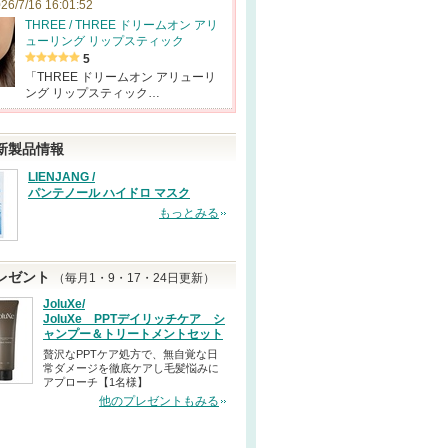
26/7/16 16:01:52
THREE / THREE ドリームオン アリ
ューリング リップスティック
5
「THREE ドリームオン アリューリ
ング リップスティック…
新製品情報
LIENJANG /
パンテノール ハイドロ マスク
もっとみる
レゼント
（毎月1・9・17・24日更新）
JoluXe/
JoluXe PPTデイリッチケア シ
ャンプー＆トリートメントセット
贅沢なPPTケア処方で、無自覚な日
常ダメージを徹底ケアし毛髪悩みに
アプローチ【1名様】
他のプレゼントもみる