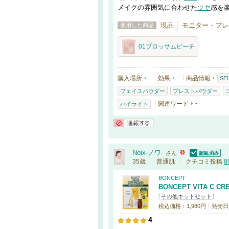
メイクの雰囲気に合わせた
ツヤ
感を
現品
モニター・プレゼ
使用した商品
01ブロッサムピーチ
購入場所
-
効果
-
商品情報
SE
フェイスパウダー
プレストパウダー
関連ワード
-
ハイライト
通報する
Noix-ノワ-
さん
認証済
35歳
普通肌
クチコミ投稿
8
BONCEPT
BONCEPT VITA C CR
[
その他キットセット
]
税込価格：1,980円
発売日：
4