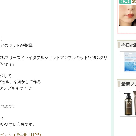
20
ド、
今日の
限定のキットが登場。
ビタCフリーズドライダブルショットアンプルキット/ビタCクリ
ています。
ジして
プセル」を溶かして作る
最新プ
トアンプルキットで
くれます。
よく
使いやすい印象です。
ント (提供元：LIPS)