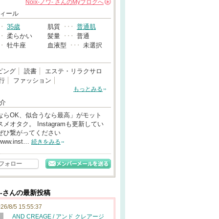
Noix-ノワ-
さんの
Myブログへ
→
ィール
･･
35歳
肌質
･･･
普通肌
･･
柔らかい
髪量
･･･
普通
･･
牡牛座
血液型
･･･
未選択
ピング
読書
エステ・リラクサロ
行
ファッション
もっとみる
介
ならOK、似合うなら最高」がモット
メオタク。 Instagramも更新してい
ぜひ繋がってください
/www.inst…
続きをみる
フォロー
ノワ-さんの最新投稿
26/8/5 15:55:37
AND CREAGE / アンド クレアージ