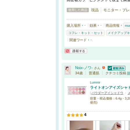
現品
モニター・プレゼ
使用した商品
購入場所
-
効果
-
商品情報
mud
コフレ・キット・セット
メイクアップキ
関連ワード
-
通報する
Noix-ノワ-
さん
認証済
34歳
普通肌
クチコミ投稿
8
Lummir
ライトオンアイズシャ
[
パウダーアイシャドウ
・
容量・税込価格：6.4g・3,201円
発売)
4