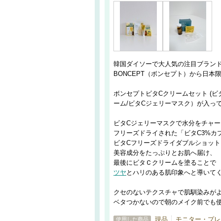
韓国ダイソーで大人気の注目ブラン
BONCEPT（ボンセプト）から日本
ボンセプトビタCクリームセット (
ーム/ビタCジェリーマスク）が入っ
ビタCジェリーマスクで水分をチャー
フリーズドライされた「ビタC3%カ
ビタCフリーズドライダブルショッ
美容成分をたっぷりとお肌へ届け、
最後にビタＣクリームを塗ることで
ツヤ
とハリのある肌印象へと導いて
クセのないテクスチャで肌馴染みが
ベタつかないので朝のメイク前でも
現品
モニター・プレゼ
使用した商品