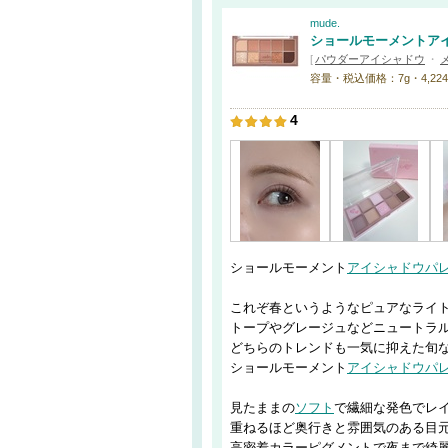
mude.
ショールモーメントア
[
パウダーアイシャドウ
・
容量・税込価格：7g・4,224円 
4
ショールモーメント
アイシャドウパ
これぞ春というようなピュアなライ
トープやグレージュなどニュートラ
どちらのトレンドも一気に抑えた旬
ショールモーメント
アイシャドウパ
見たままの
ソフト
で繊細な発色でレ
重ねるほど奥行きと雰囲気のある目
高密着カラーピグメントで夜まで綺