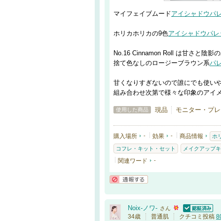
マイフェイブムード
アイシャドウパ
ホリカホリカの9色
アイシャドウパレ
No.16 Cinnamon Roll は甘さ
捨て色なしのロージーブラウン系
パ
甘くなりすぎないので誰にでも使い
組み合わせ次第で様々な印象のアイ
現品
モニター・プレゼン
使用した商品
購入場所
-
効果
-
商品情報
ホ
コフレ・キット・セット
メイクアップキ
関連ワード
-
通報する
Noix-ノワ-
さん
認証済
34歳
普通肌
クチコミ投稿
8