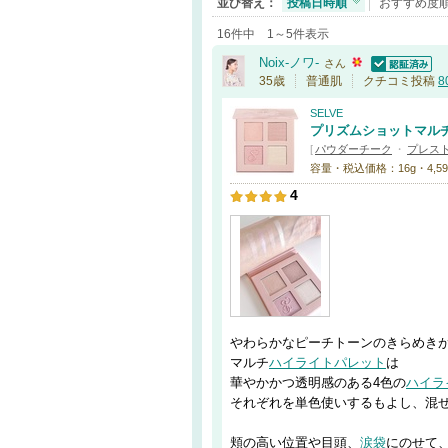
並び替え：
投稿日時順
おすすめ度
16件中 1～5件表示
Noix-ノワ-
さん
認証済
35歳
普通肌
クチコミ投稿
8
SELVE
プリズムショットマル
[
パウダーチーク
・
プレス
容量・税込価格：16g・4,59
4
やわらかなピーチトーンのきらめき
マルチ
ハイライト
パレット
は
華やかかつ透明感のある4色の
ハイラ
それぞれを単色使いするもよし、混
頬の高い位置や目頭、
涙袋
にのせて