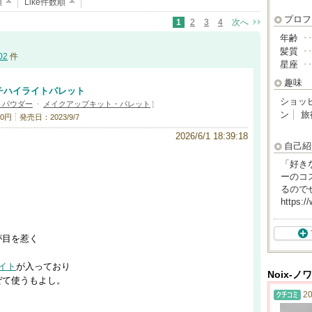
順
Like件数順
プロフ
1
2
3
4
次へ
年齢
･
髪質
･
02
件
星座
･
趣味
チハイライトパレット
ショッ
トパウダー
・
メイクアップキット・パレット
]
ン
旅
0円
発売日：2023/9/7
2026/6/1 18:39:18
自己紹
「好き
ーのコス
るので
https:/
が目を惹く
イト
が入っており
Noix-
ぜて使うもよし。
20
、