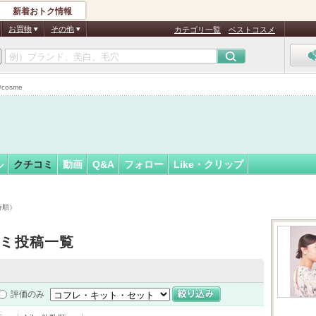
新着おトク情報
フォロー
さん
お買物
その他
カテゴリ一覧
ベストコスメ
認
証
cosme
済
ル
クチコミ
動画
Q&A
フォロー
Like・クリップ
時順）
ミ投稿一覧
評価のみ