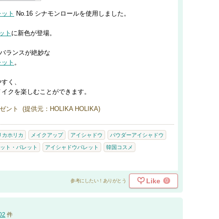
レット
No.16 シナモンロールを使用しました。
ット
に新色が登場。
と陰影のバランスが絶妙な
レット
。
やすく、
メイクを楽しむことができます。
ト (提供元：HOLIKA HOLIKA)
リカホリカ
メイクアップ
アイシャドウ
パウダーアイシャドウ
ット・パレット
アイシャドウパレット
韓国コスメ
Like
0
参考にしたい！ありがとう
02
件