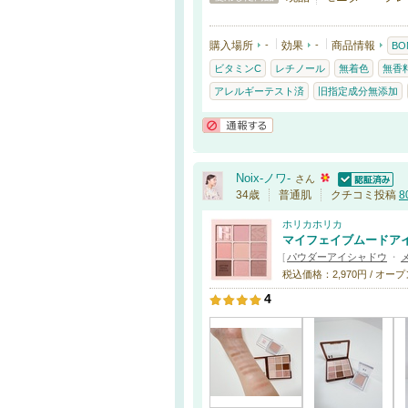
購入場所
-
効果
-
商品情報
BO
ビタミンC
レチノール
無着色
無香
アレルギーテスト済
旧指定成分無添加
通報する
Noix-ノワ-
さん
認証済
34歳
普通肌
クチコミ投稿
8
ホリカホリカ
マイフェイブムードア
[
パウダーアイシャドウ
・
税込価格：2,970円 / オー
4