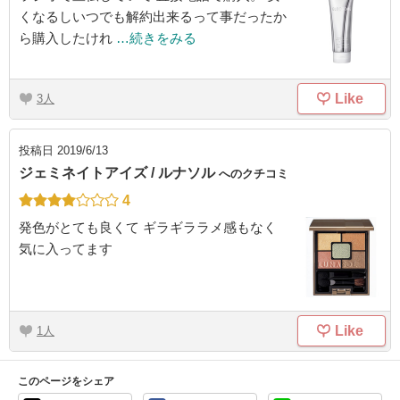
くなるしいつでも解約出来るって事だったか
ら購入したけれ
…続きをみる
Like
3
投稿日
2019/6/13
ジェミネイトアイズ / ルナソル
へのクチコミ
4
発色がとても良くて ギラギララメ感もなく
気に入ってます
Like
1
このページをシェア