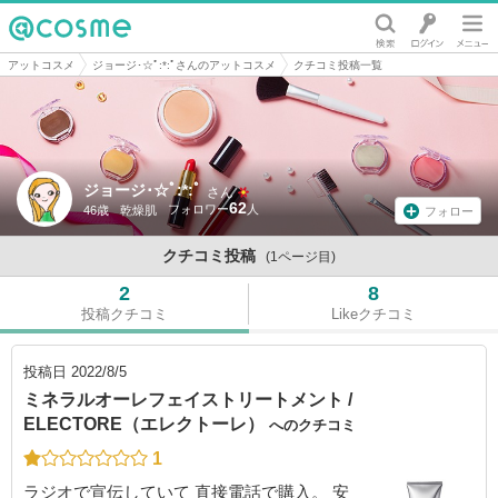
@cosme
アットコスメ
ジョージ･☆ﾟ:*:ﾟさんのアットコスメ
クチコミ投稿一覧
ジョージ･☆ﾟ:*:ﾟ
さん
62
46歳
乾燥肌
フォロー
クチコミ投稿
(1ページ目)
2
8
投稿クチコミ
Likeクチコミ
投稿日
2022/8/5
ミネラルオーレフェイストリートメント /
ELECTORE（エレクトーレ）
へのクチコミ
1
ラジオで宣伝していて 直接電話で購入。 安