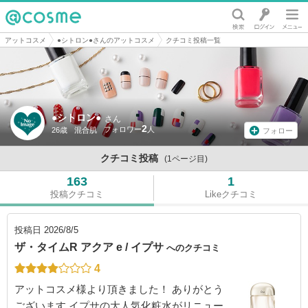
@cosme
アットコスメ
●シトロン●さんのアットコスメ
クチコミ投稿一覧
●シトロン●
さん
2
26歳
混合肌
フォロー
クチコミ投稿
(1ページ目)
163
1
投稿クチコミ
Likeクチコミ
投稿日
2026/8/5
ザ・タイムR アクア e / イプサ
へのクチコミ
4
アットコスメ様より頂きました！ ありがとう
ございます イプサの大人気化粧水がリニュー