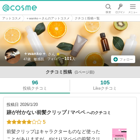
@cosme
アットコスメ
＋wanko＋さんのアットコスメ
クチコミ投稿一覧
＋wanko＋
さん
101
47歳
敏感肌
フォロー
クチコミ投稿
(1ページ目)
96
105
投稿クチコミ
Likeクチコミ
投稿日
2026/1/20
跡が付かない前髪クリップ / マペペ
へのクチコミ
5
前髪クリップはキャラクターものなど使った
ことがありますが、やはりマペペの前髪クリ