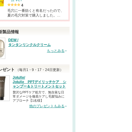
ーム VC7
4
毛穴に一番効くと有名だったので、
夏の毛穴対策で購入しました。…
新製品情報
DEW /
タンタンリンクルクリーム
もっとみる
レゼント
（毎月1・9・17・24日更新）
JoluXe/
JoluXe PPTデイリッチケア シ
ャンプー＆トリートメントセット
贅沢なPPTケア処方で、無自覚な日
常ダメージを徹底ケアし毛髪悩みに
アプローチ【1名様】
他のプレゼントもみる