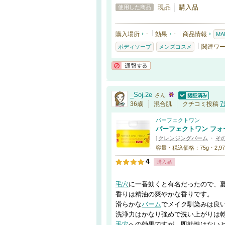
現品
購入品
使用した商品
購入場所
-
効果
-
商品情報
MA
関連ワ
ボディソープ
メンズコスメ
通報する
_Soj.2e
さん
認証済
36歳
混合肌
クチコミ投稿
7
パーフェクトワン
パーフェクトワン フォ
[
クレンジングバーム
・
そ
容量・税込価格：75g・2,97
4
購入品
毛穴
に一番効くと有名だったので、
香りは精油の爽やかな香りです。
滑らかな
バーム
でメイク馴染みは良
洗浄力はかなり強めで洗い上がりは
毛穴
への効果ですが、即効性はない