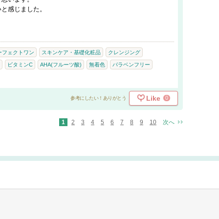
いと感じました。
ーフェクトワン
スキンケア・基礎化粧品
クレンジング
ビタミンC
AHA(フルーツ酸)
無着色
パラベンフリー
Like
0
参考にしたい！ありがとう
1
2
3
4
5
6
7
8
9
10
次へ