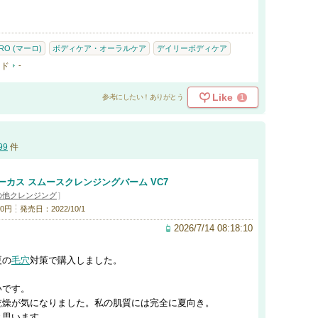
RO (マーロ)
ボディケア・オーラルケア
デイリーボディケア
ード
-
Like
1
参考にしたい！ありがとう
99
件
ーカス スムースクレンジングバーム VC7
の他クレンジング
]
0円
発売日：2022/10/1
2026/7/14 08:18:10
夏の
毛穴
対策で購入しました。
いです。
乾燥が気になりました。私の肌質には完全に夏向き。
と思います。