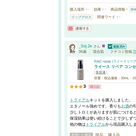
購入場所
-
効果
-
商品情報
SH
関連ワード
-
リップグロス
通報する
_Soj.2e
さん
認証済
36歳
混合肌
クチコミ投稿
7
RAIZ repair (ライースリペア
ライース リペア コン
[
美容液
]
容量・税込価格：30mL・15,
3
購入品
トライアル
キットを購入しました。
エタノール強めです。香りも
お酒
の
少しトロミがありますが肌につける
保湿効果は使い続けることで少しず
他の物は
トライアル
から現品購入し
現品
購入品
使用した商品