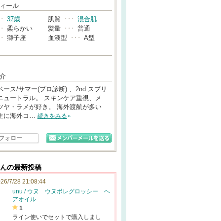
→
ィール
･･
37歳
肌質
･･･
混合肌
･･
柔らかい
髪量
･･･
普通
･･
獅子座
血液型
･･･
A型
介
ース/サマー(プロ診断) 、2nd スプリ
ニュートラル。 スキンケア重視、メ
ツヤ・ラメが好き。 海外渡航が多い
主に海外コ…
続きをみる
フォロー
eさんの最新投稿
26/7/28 21:08:44
unu / ウヌ ウヌボレグロッシー ヘ
アオイル
1
ライン使いでセットで購入しまし