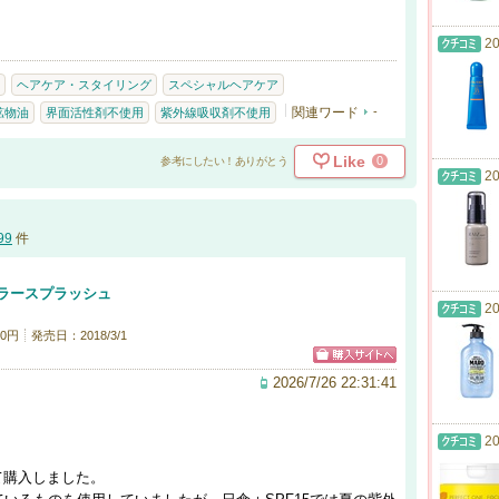
20
ヘアケア・スタイリング
スペシャルヘアケア
関連ワード
-
鉱物油
界面活性剤不使用
紫外線吸収剤不使用
Like
0
参考にしたい！ありがとう
20
99
件
ラースプラッシュ
20
0円
発売日：2018/3/1
2026/7/26 22:31:41
20
て購入しました。