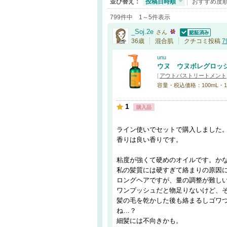
並び替え：
投稿日時順
おすすめ度
799件中 1～5件表示
_Soj.2e
さん
認証済
36歳
混合肌
クチコミ投稿
7
unu
ウヌ ウヌボレグロッ
[
アウトバストリートメント
容量・税込価格：100mL・1,
1
購入品
ライン使いでセットで購入しました
香りは良い香りです。
粘度が強くて硬めのオイルです。か
私の髪質には硬すぎて絡まりの原因
ロングヘアですが、量の調整が難し
ワンプッシュだと物足りないけど、
髪の毛を乾かした後も絡まるしゴワ
ね…？
細髪には不向きかも。