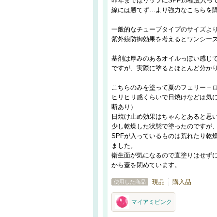
昨年まではリップにSPF15程度入っ
線には勝てず…より強力なこちらを
一般的なチューブタイプのサイズよ
紫外線防御効果を考えるとワンシー
基剤は厚みのあるオイルっぽい感じ
ですが、実際に塗るとほとんど分か
こちらのみを塗って夏のフェリー＋
ヒリヒリ感くらいで日焼けなどは気
断あり）
日焼け止め効果はちゃんとあると思
少し乾燥した状態で塗ったのですが
SPFが入っているものは荒れたり乾
ました。
衛生面が気になるので直塗りはせず
から蓋を閉めています。
現品
購入品
使用した商品
マイアミピンク