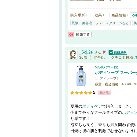
購入場所
-
効果
-
商品情報
RA
乳液・美容液・フェイスクリームなど
美
通報する
_Soj.2e
さん
認証済
36歳
混合肌
クチコミ投稿
7
MARO (マーロ)
ボディソープ スーパー
[
ボディソープ
]
容量・税込価格：430ml・9
5
購入品
夏用の
ボディケア
で購入しました。
今まで色々なクールタイプの
ボディ
り感です！
泡立ちも良く、香りも男女問わず使
日焼け後の肌と刺激でむせないよう