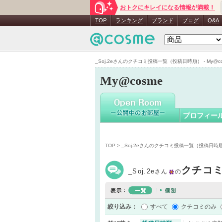
おトクにキレイになる情報が満載！
_Soj.2e
さ
TOP
ランキング
ブランド
ブログ
Q&A
_Soj.2eさんのクチコミ投稿一覧（投稿日時順） - My@co
My@cosme
プロフィー
TOP
> _Soj.2eさんのクチコミ投稿一覧（投稿日時
クチコ
_Soj.2e
さん
の
絞り込み：
すべて
クチコミのみ