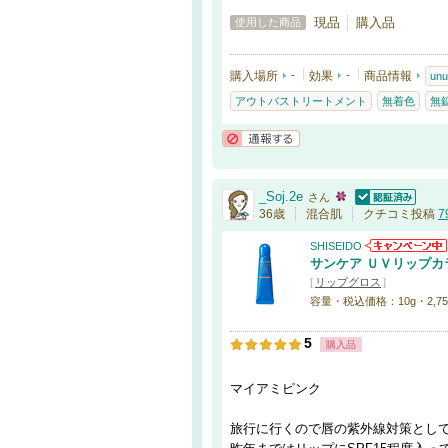
現品
購入品
使用した商品
購入場所
-
効果
-
商品情報
unu
アウトバストリートメント
無着色
無
通報する
_Soj.2e
さん
認証済
36歳
混合肌
クチコミ投稿
7
SHISEIDO
サンケア ＵＶリップカ
[
リップグロス
]
容量・税込価格：10g・2,75
5
購入品
マイアミピンク
旅行に行くので唇の紫外線対策とし