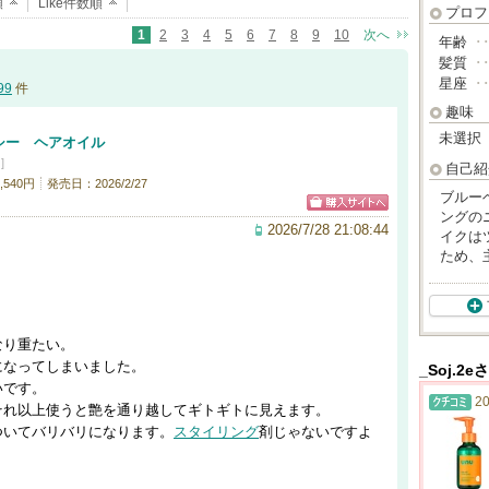
順
Like件数順
プロフ
1
2
3
4
5
6
7
8
9
10
次へ
年齢
･
髪質
･
星座
･
99
件
趣味
未選択
シー ヘアオイル
]
自己紹
540円
発売日：2026/2/27
ブルーベ
ングの
2026/7/28 21:08:44
イクは
ため、
。
なり重たい。
になってしまいました。
_Soj.2
いです。
20
それ以上使うと艶を通り越してギトギトに見えます。
ついてバリバリになります。
スタイリング
剤じゃないですよ