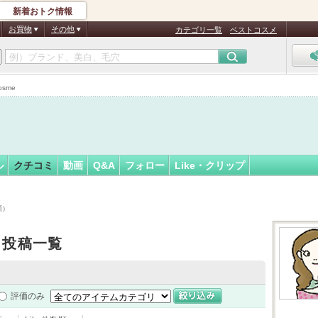
新着おトク情報
フォロー
ん
お買物
その他
カテゴリ一覧
ベストコスメ
認
証
sme
済
ル
クチコミ
動画
Q&A
フォロー
Like・クリップ
順）
ミ投稿一覧
評価のみ