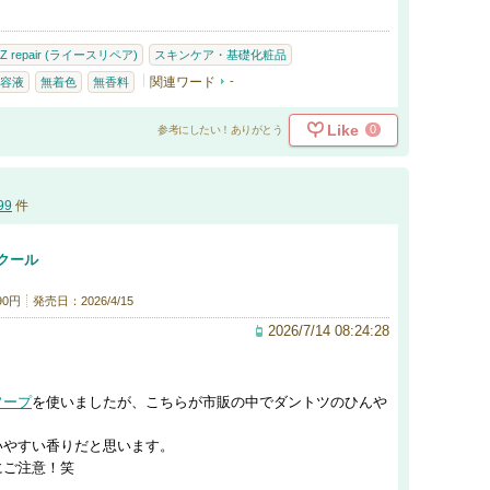
IZ repair (ライースリペア)
スキンケア・基礎化粧品
関連ワード
-
容液
無着色
無香料
Like
0
参考にしたい！ありがとう
99
件
クール
90円
発売日：2026/4/15
2026/7/14 08:24:28
ソープ
を使いましたが、こちらが市販の中でダントツのひんや
いやすい香りだと思います。
にご注意！笑