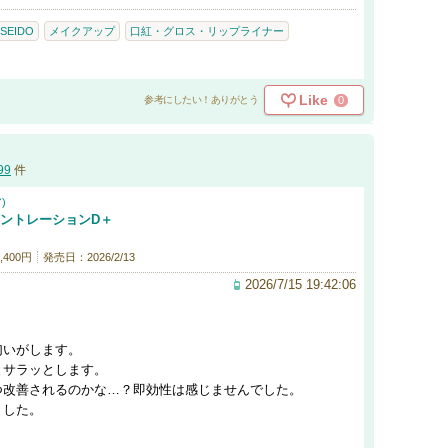
ISEIDO
メイクアップ
口紅・グロス・リップライナー
Like
0
参考にしたい！ありがとう
99
件
)
セントレーションD＋
400円
発売日：2026/2/13
2026/7/15 19:42:06
匂いがします。
とサラッとします。
つ改善されるのかな…？即効性は感じませんでした。
ました。