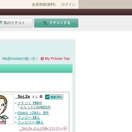
会員登録(無料)
ログイン
私のクチコミ
クチコミする
My@cosmeの使い方
My Private Top
_Soj.2e
さん
認証済
クチコミ
799
件
└
もらったLike
621
件
chieco（Q&A）
0
件
フォロー
18
人
フォロワー
49
人
_Soj.2e
さんの
Myブログへ