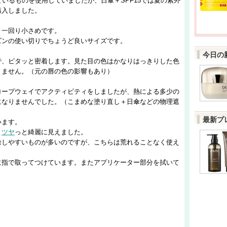
ているものを使用していましたが、日傘＋SPF15では夏の紫外
購入しました。
り一回り小さめです。
ズンの使い切りでちょうど良いサイズです。
今日の
で、ピタッと密着します。見た目の色はかなりはっきりした色
りません。（元の唇の色の影響もあり）
ロープウェイでアクティビティをしましたが、熱による多少の
になりませんでした。（こまめな塗り直し＋日傘などの物理遮
最新プ
います。
、
ツヤ
っと綺麗に見えました。
燥しやすいものが多いのですが、こちらは荒れることなく使え
に指で取ってつけています。またアプリケーター部分を拭いて