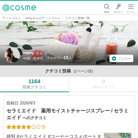
@cosme
アットコスメ
lmmyさんのアットコスメ
クチコミ投稿一覧
lmmy
さん
15
43歳
乾燥肌
フォロー
クチコミ投稿
(1ページ目)
1164
0
投稿クチコミ
Likeクチコミ
投稿日
2026/8/3
セラミエイド 薬用モイストチャージスプレー / セラミ
エイド
へのクチコミ
5
#PR #セラミエイド #コーセーコスメポート #