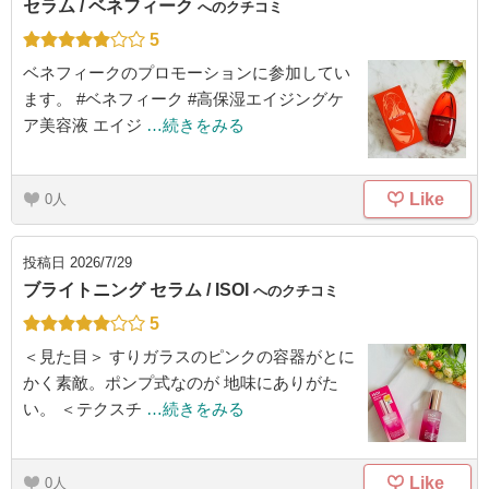
セラム / ベネフィーク
へのクチコミ
5
ベネフィークのプロモーションに参加してい
ます。 #ベネフィーク #高保湿エイジングケ
ア美容液 エイジ
…続きをみる
Like
0
投稿日
2026/7/29
ブライトニング セラム / ISOI
へのクチコミ
5
＜見た目＞ すりガラスのピンクの容器がとに
かく素敵。ポンプ式なのが 地味にありがた
い。 ＜テクスチ
…続きをみる
Like
0