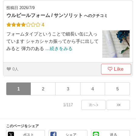
投稿日
2026/7/9
ウルピールフォーム / サンソリット
へのクチコミ
4
フォームタイプということで細長い缶に入っ
ています シャカシャカ振ってから手に出して
みると 弾力のある
…続きをみる
Like
0
1
2
3
4
5
1/117
次へ
このページをシェア
ポスト
シェア
送る