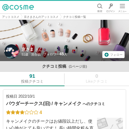
@cosme
アットコスメ
京さまさんのアットコスメ
クチコミ投稿一覧
京さま
さん
45
51歳
混合肌
フォロー
クチコミ投稿
(1ページ目)
91
0
投稿クチコミ
Likeクチコミ
投稿日
2022/10/1
パウダーチークス(旧) / キャンメイク
へのクチコミ
4
キャンメイクのチークはお値段以上だし、使
い心地がとても良いです！ 長い時間化粧を直