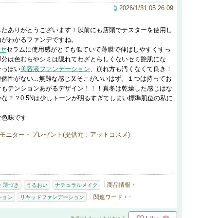
2026/1/31 05:26:09
したありがとうございます！以前にも店頭でテスターを使用し
由がわかるファンデですね。
ヤ
セラムに使用感がとても似ていて薄膜で伸ばしやすくすっ
部分は色むらやシミは隠れてわざとらしくないセミ艶肌にな
今っぽい
美容液
ファンデーション
、崩れ方も汚くなくて良き！
個性がない...無難な感じ又そこがいいはず。１つは持ってお
ケもテンションあがるデザイン！！！真冬は乾燥した感じはな
な？？0.5Nは少しトーンが明るすぎてしまい標準肌位の私に
な色味です
モニター・プレゼント(提供元：アットコスメ)
商品情報
・薄づき
うるおい
ナチュラルメイク
関連ワード
-
ション
リキッドファンデーション