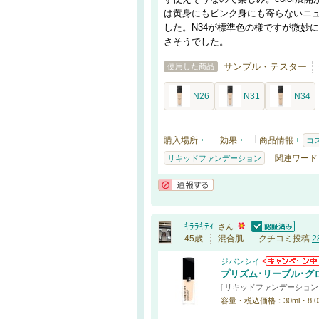
は黄身にもピンク身にも寄らないニュ
した。N34が標準色の様ですが微妙
さそうでした。
サンプル・テスター
使用した商品
N26
N31
N34
購入場所
-
効果
-
商品情報
コ
関連ワード
リキッドファンデーション
通報する
ｷﾗﾗｷﾃｨ
さん
認証済
45歳
混合肌
クチコミ投稿
2
ジバンシイ
プリズム･リーブル･グ
[
リキッドファンデーション
容量・税込価格：30ml・8,0