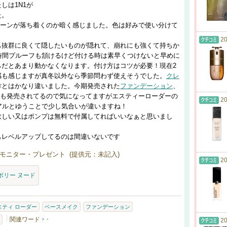
しは1N1が
た。
トーンが落ち着くのか暗く感じました。色は好みで使い分けて
20
も抜群に良くて隠したいものが隠れて、崩れにも強くて持ちか
時間プルーフも頷けるけど付ける時は素早くつけないと早めに
らだとあまり動かなくなります。付け方はコツが必要！現在2
感も感じますが真冬以外なら季節問わず使えそうでした。
クレ
作とはかなり違いました。今期発売された
ファンデーション
、
rやも発売されてるので気になってますがエスティーローダーの
20
アルとゆうことで少し気合いが違いますね！
欲しい又はポンプは無料で付属してればいいなぁと思いまし
もレベルアップしてるのは間違いないです
モニター・プレゼント (提供元：未記入)
20
イボリー ヌード
スティ ローダー
ベースメイク
ファンデーション
関連ワード
-
20