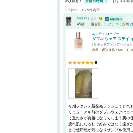
並び替え：
投稿日時順
おすすめ度
286件中 1～5件表示
ｷﾗﾗｷﾃｨ
さん
認証済
45歳
混合肌
クチコミ投稿
2
エスティ ローダー
ダブル ウェア ステイ 
[
リキッドファンデーション
容量・税込価格：5ml・1,100円 /
6
今期ファンデ新発売ラッシュでどれ
リニューアル前のダブルウェアは
カ
て重たさが負担になってしまう肌の
疲れ肌になるしで好みではなく遠ざ
とで使用感が気になりサンプル使用