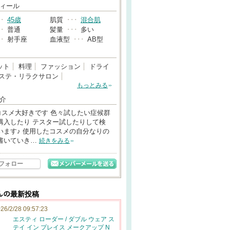
→
ィール
･･
45歳
肌質
･･･
混合肌
･･
普通
髪量
･･･
多い
･･
射手座
血液型
･･･
AB型
ット
料理
ファッション
ドライ
ステ・リラクサロン
もっとみる
介
コスメ大好きです 色々試したい症候群
購入したり テスター試したりして検
います♪ 使用したコスメの自分なりの
書いていき…
続きをみる
フォロー
ｨさんの最新投稿
26/2/28 09:57:23
エスティ ローダー / ダブル ウェア ス
テイ イン プレイス メークアップ N