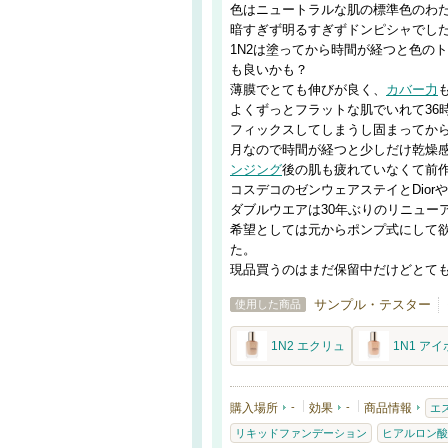
色はニュートラルな肌の標準色のわた
暗すぎず明るすぎずドンピシャでし
1N2は塗ってから時間が経つと色の
も良いかも？
薄膜でとても伸びが良く、
カバー力
よくずっとフラットな肌でいれて36
フィックスしてしまうし固まってか
月なので時間が経つと少しだけ乾燥
ンジング
後の肌も疲れていなくて前
コスデコのゼンウェアステイとDio
ダブルウエアは30年ぶりのリニュー
希望としては元からポンプ式にして
た。
現品買うのはまだ保留中だけどとて
サンプル・テスター
使用した商品
1N2 エクリュ
1N1 ア
購入場所
-
効果
-
商品情報
エ
リキッドファンデーション
ヒアルロン酸