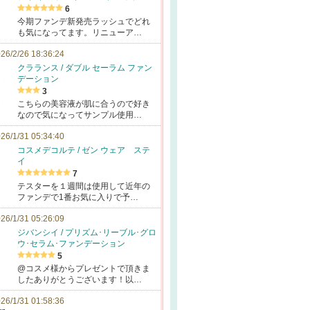
6
今期ファンデ新発売ラッシュでどれ
も気になってます。リニューア…
26/2/26 18:36:24
クラランス / ダブル セーラム ファン
デーション
3
こちらの美容液が肌に合うので好き
なので気になってサンプル使用…
26/1/31 05:34:40
コスメデコルテ / ゼン ウェア ステ
イ
7
テスターを１週間は使用して近年の
ファンデで1番お気に入りで予…
26/1/31 05:26:09
ジバンシイ / プリズム･リーブル･グロ
ウ･セラム･ファンデーション
5
@コスメ様からプレゼントで頂きま
したありがとうございます！以…
26/1/31 01:58:36