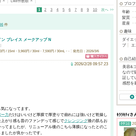
順
Like件数順
プロフ
1
2
3
4
5
6
7
8
9
10
次へ
年齢
･
髪質
･
星座
･
86
件
趣味
ダイエ
イン プレイス メークアップ N
ブ
エ
]
 15ml・3,960円 / 30ml・7,590円 / 30mL・-
発売日：2026/3/6
自己紹
2026/2/28 09:57:23
美容&
なので
証して
感想を
も気になってます。
バー力
だけはいいけど厚膜で厚塗りで崩れには強いけど乾燥し
ｷﾗﾗｷﾃ
仕上がり感も昔のファンデって感じで
クレンジング
後の肌もお
20
かってましたが、リニューアル後のこちら薄膜になったとのこ
しましたが良かったです。