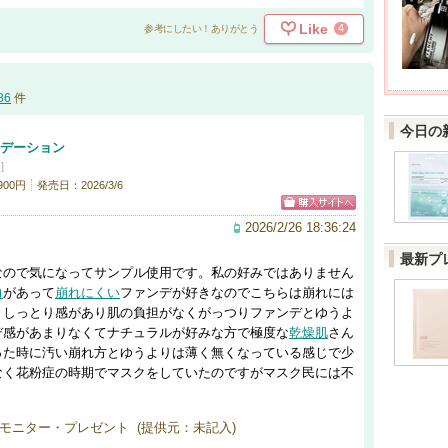
Like
4
参考にしたい！ありがとう
86
件
今日の
ンデーション
]
900円
発売日：2026/3/6
2026/2/26 18:36:24
最新プ
なので気になってサンプル使用です。私の好みではありません
力
があって
崩れにくい
ファンデが好きなのでこちらは崩れには
。しっとり感があり肌の負担がなくがっつりファンデとゆうよ
デ感があまりなくてナチュラルが好みな方で極度な
乾燥肌
さん
った時に汚い崩れ方とゆうよりは薄く無くなっている感じで少
なく花粉症の時期でマスクをしていたのですがマスク民には不
モニター・プレゼント (提供元：未記入)