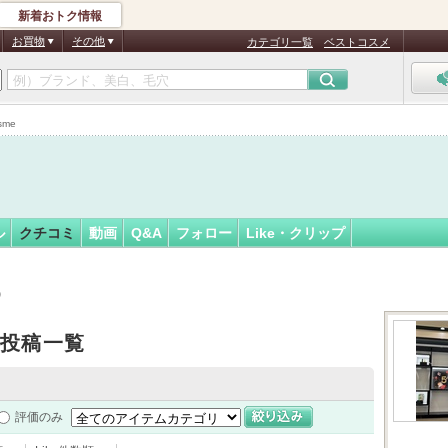
新着おトク情報
フォロー
ん
お買物
その他
カテゴリ一覧
ベストコスメ
認
証
sme
済
ル
クチコミ
動画
Q&A
フォロー
Like・クリップ
）
投稿一覧
評価のみ