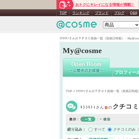
おトクにキレイになる情報が満載！
ｷﾗﾗｷﾃｨ
さ
TOP
ランキング
ブランド
ブログ
Q&A
ｷﾗﾗｷﾃｨさんのクチコミ投稿一覧（投稿日時順） - My@co
My@cosme
プロフィー
TOP
> ｷﾗﾗｷﾃｨさんのクチコミ投稿一覧（投稿日時順
クチコミ
ｷﾗﾗｷﾃｨ
さん
の
絞り込み：
すべて
クチコミのみ