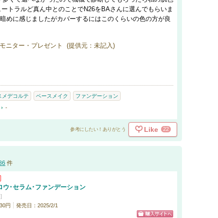
ートラルど真ん中とのことでN26をBAさんに選んでもらいま
に暗めに感じましたがカバーするにはこのくらいの色の方が良
モニター・プレゼント (提供元：未記入)
スメデコルテ
ベースメイク
ファンデーション
-
Like
22
参考にしたい！ありがとう
86
件
ロウ･セラム･ファンデーション
]
30円
発売日：2025/2/1