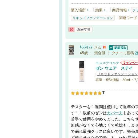
購入場所
-
効果
-
商品情報
ク
関連ワード
リキッドファンデーション
通報する
ｷﾗﾗｷﾃｨ
さん
認証済
45歳
混合肌
クチコミ投稿
2
コスメデコルテ
ゼン ウェア ステイ
[
リキッドファンデーション
容量・税込価格：30mL・7,
7
テスターを１週間は使用して近年の
す！！以前のゼンは
カバー力
もあっ
苦手で使用をやめてました。こちら
迫感がなくて心地よくて乾燥もしま
で崩れ最強クラスに良いです。発売
ず使えそうなので楽しみ。color