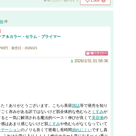
Like
3
参考にしたい！ありがとう
86
件
ケア＆カラー・セラム・プライマー
700円
発売日：2026/2/1
2026/1/31 01:58:36
した！ありがとうございます。こちら美容
雑誌
等で発売を知り
すごく赤みがある訳ではないけど肌全体的な色むらと
くすみ
が
すると一気に解消される魔法的ベース！伸びが良くて
美容液
の
ン感はあまり感じないけど肌
くすみ
や色むらがなくなっていて
ンデーション
のノリも良くて密着し長時間
崩れにくい
ですし真
。これはお気に入り！！！！他のカラーも気になる~いい香り