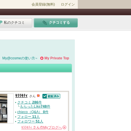
会員登録(無料)
ログイン
私のクチコミ
クチコミする
My@cosmeの使い方
My Private Top
ｷﾗﾗｷﾃｨ
さん
認証済
クチコミ
286
件
└
もらったLike
748
件
chieco（Q&A）
0
件
フォロー
11
人
フォロワー
51
人
ｷﾗﾗｷﾃｨ
さんの
Myブログへ