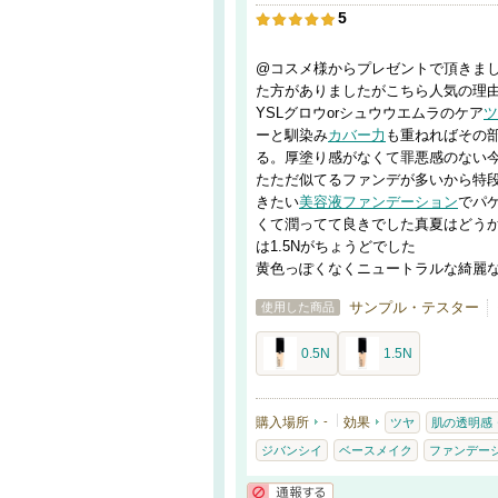
5
@コスメ様からプレゼントで頂きま
た方がありましたがこちら人気の理
YSLグロウorシュウウエムラのケア
ツ
ーと馴染み
カバー力
も重ねればその
る。厚塗り感がなくて罪悪感のない
たただ似てるファンデが多いから特段
きたい
美容液
ファンデーション
でパ
くて潤ってて良きでした真夏はどうか
は1.5Nがちょうどでした
黄色っぽくなくニュートラルな綺麗
サンプル・テスター
使用した商品
0.5N
1.5N
購入場所
-
効果
ツヤ
肌の透明感
ジバンシイ
ベースメイク
ファンデー