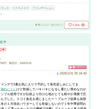
ラランス
ベースメイク
ファンデーション
-
Like
2
参考にしたい！ありがとう
86
件
]
700円
発売日：2026/2/16
2026/1/31 05:34:40
ファンデで1番お気に入りで予約して発売楽しみにしてま
て
崩れにくい
けど乾燥してパキパキになるし重たい厚めなのが
サンプル使用ですが以前より付け心地がとても軽やか薄膜で圧
せんでした。スゴイ進化を感じましたー！プルーフ効果も抜群
真冬の１月現在パウダーしても乾燥しないので１年中季節問わ
展開が多くて選べなかったので機械で診断してもらったら私の肌色