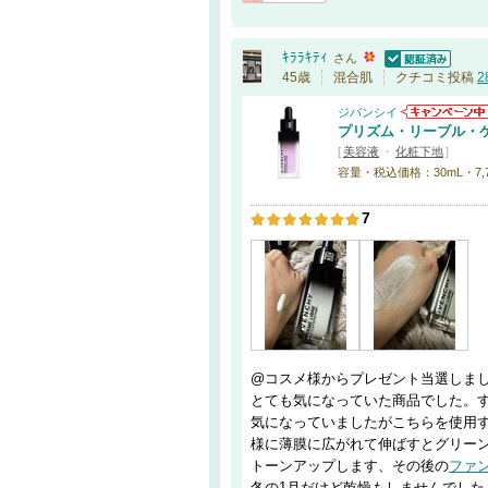
通報する
ｷﾗﾗｷﾃｨ
さん
認証済
45歳
混合肌
クチコミ投稿
2
ジバンシイ
プリズム・リーブル・
[
美容液
・
化粧下地
]
容量・税込価格：30mL・7,
7
@コスメ様からプレゼント当選しま
とても気になっていた商品でした。
気になっていましたがこちらを使用
様に薄膜に広がれて伸ばすとグリー
トーンアップします、その後の
ファ
冬の1月だけど乾燥もしませんでした