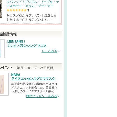
ジバンシイ / プリズム・リーブル・ケ
ア＆カラー・セラム・プライマー
7
@コスメ様からプレゼント当選しま
した！ありがとうございます。…
新製品情報
LIENJANG /
ジンク バランシング マスク
もっとみる
レゼント
（毎月1・9・17・24日更新）
NAIA/
ライスエッセンスグロウマスク
能登産の熟成酒粕超濃縮エキスとコ
メヌカエキスを配合した、美容液た
っぷりのフェイスマスク【1名様】
他のプレゼントもみる