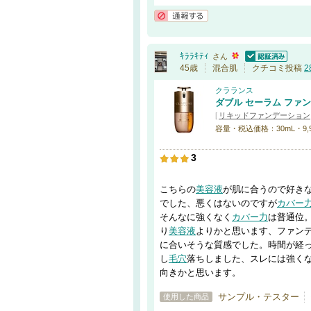
通報する
ｷﾗﾗｷﾃｨ
さん
認証済
45歳
混合肌
クチコミ投稿
2
クラランス
ダブル セーラム ファ
[
リキッドファンデーション
容量・税込価格：30mL・9,
3
こちらの
美容液
が肌に合うので好き
でした、悪くはないのですが
カバー
そんなに強くなく
カバー力
は普通位
り
美容液
よりかと思います、ファン
に合いそうな質感でした。時間が経
し
毛穴
落ちしました、スレには強く
向きかと思います。
サンプル・テスター
使用した商品