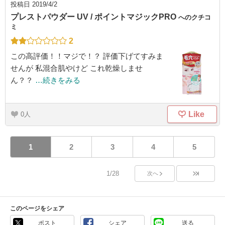
投稿日
2019/4/2
プレストパウダー UV / ポイントマジックPRO
へのクチコ
ミ
2
この高評価！！マジで！？ 評価下げてすみま
せんが 私混合肌やけど これ乾燥しませ
ん？？
…続きをみる
Like
0
1
2
3
4
5
1/28
次へ
このページをシェア
ポスト
シェア
送る