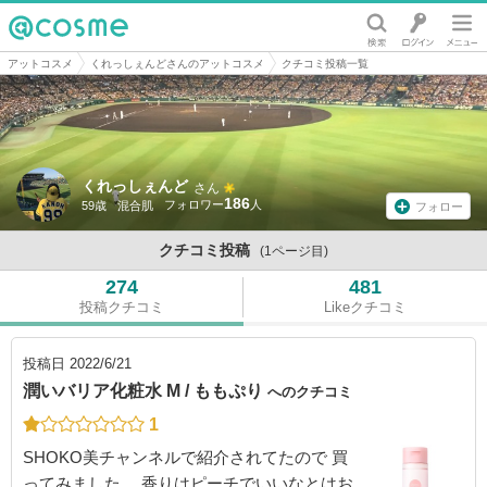
@cosme
アットコスメ
くれっしぇんどさんのアットコスメ
クチコミ投稿一覧
くれっしぇんど
さん
186
59歳
混合肌
フォロー
クチコミ投稿
(1ページ目)
274
481
投稿クチコミ
Likeクチコミ
投稿日
2022/6/21
潤いバリア化粧水 M / ももぷり
へのクチコミ
1
SHOKO美チャンネルで紹介されてたので 買
ってみました。 香りはピーチでいいなとはお