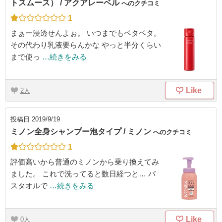
トスムース） / アクアレーベル
へのクチコミ
1
まぁー浸透せんよぉ。 いつまでもベタベタ。
その代わり乳液要らんかな やっと半分くらい
まで使っ
…続きをみる
Like
2
投稿日
2019/9/19
ミノン全身シャンプー泡タイプ / ミノン
へのクチコミ
1
評価高いから普通のミノンから乗り換えてみ
ました。 これで洗ってると数日経つと… バ
スタオルで
…続きをみる
Like
0