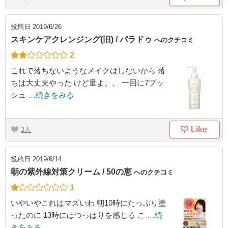
投稿日
2019/6/26
スキンケアクレンジング(旧) / パラドゥ
へのクチコミ
2
これで落ちないようなメイクはしないから 落
ちは大丈夫やった けど量よ。。 一回に7プッ
シュ
…続きをみる
Like
3
投稿日
2019/6/14
朝の紫外線対策クリーム / 50の恵
へのクチコミ
1
いやいやこれはマズいわ 朝10時にたっぷり塗
ったのに 13時にはつっぱりを感じる こ
…続
きをみる