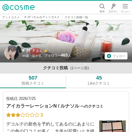
@cosme
アットコスメ
ﾎﾞｸﾃﾞﾝさんのアットコスメ
クチコミ投稿一覧
ﾎﾞｸﾃﾞﾝ
さん
465
44歳
混合肌
フォロー
クチコミ投稿
(1ページ目)
507
45
投稿クチコミ
Likeクチコミ
投稿日
2026/7/25
アイカラーレーションN / ルナソル
へのクチコミ
3
デコルテの新色を予約してあるのにあまりに
この色の口コミが多く、大半が可愛いと大絶