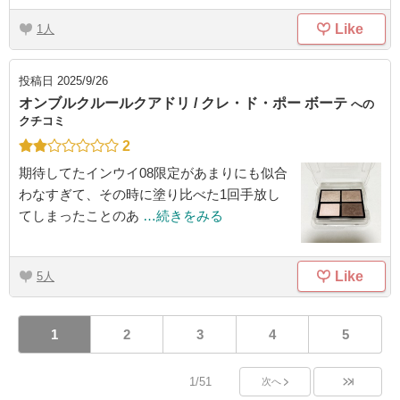
Like
1
投稿日
2025/9/26
オンブルクルールクアドリ / クレ・ド・ポー ボーテ
への
クチコミ
2
期待してたインウイ08限定があまりにも似合
わなすぎて、その時に塗り比べた1回手放し
てしまったことのあ
…続きをみる
Like
5
1
2
3
4
5
1/51
次へ