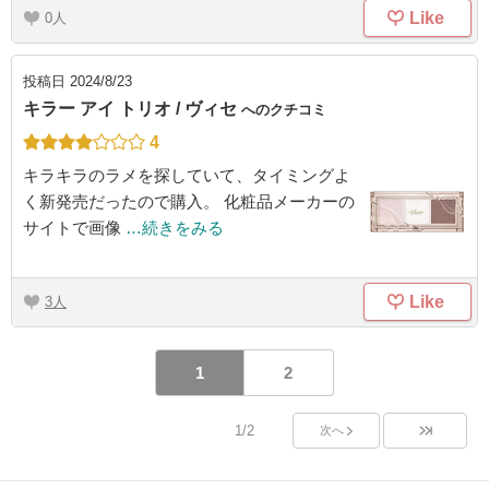
Like
0
投稿日
2024/8/23
キラー アイ トリオ / ヴィセ
へのクチコミ
4
キラキラのラメを探していて、タイミングよ
く新発売だったので購入。 化粧品メーカーの
サイトで画像
…続きをみる
Like
3
1
2
1/2
次へ