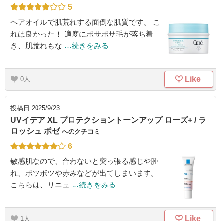
5
ヘアオイルで肌荒れする面倒な肌質です。 こ
れは良かった！ 適度にボサボサ毛が落ち着
き、肌荒れもな
…続きをみる
Like
0
投稿日
2025/9/23
UVイデア XL プロテクショントーンアップ ローズ+ / ラ
ロッシュ ポゼ
へのクチコミ
6
敏感肌なので、合わないと突っ張る感じや腫
れ、ボツボツや赤みなどが出てしまいます。
こちらは、リニュ
…続きをみる
Like
1