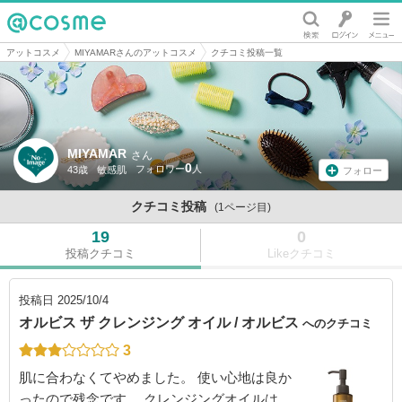
@cosme
アットコスメ
MIYAMARさんのアットコスメ
クチコミ投稿一覧
MIYAMAR
さん
0
43歳
敏感肌
フォロー
クチコミ投稿
(1ページ目)
19
0
投稿クチコミ
Likeクチコミ
投稿日
2025/10/4
オルビス ザ クレンジング オイル / オルビス
へのクチコミ
3
肌に合わなくてやめました。 使い心地は良か
ったので残念です。 クレンジングオイルは、